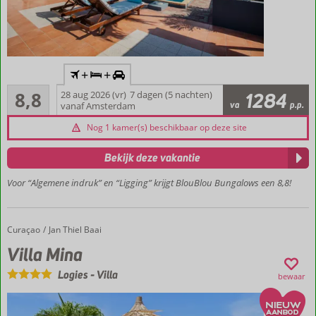
Inclusief
+
+
vlucht en
Aanrader
huurauto
8,8
28 aug 2026 (vr)
7 dagen (5 nachten)
1284
4
va
p.p.
vanaf Amsterdam
Vlakbij
beoordelingen
Jan
Nog 1 kamer(s) beschikbaar op deze site
Thiel
Een fijn
Bekijk deze vakantie
zwembad
Voor “Algemene indruk” en “Ligging” krijgt BlouBlou Bungalows een 8,8!
Ruime
bungalows
Naast
Curaçao
Villa Mina
Home
Jan Thiel Baai
natuurgebied
de
Villa Mina
Zoutpannen
Logies
-
Villa
bewaar