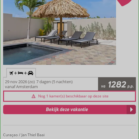
+
+
29 nov 2026 (zo)
7 dagen (5 nachten)
1282
va
p.p.
vanaf Amsterdam
Nog 1 kamer(s) beschikbaar op deze site
Bekijk deze vakantie
Curaçao
NOMÉ Suites & Villa
Home
Jan Thiel Baai