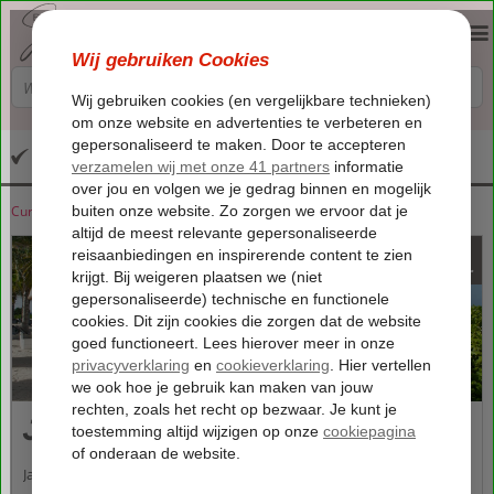
Altijd inclusief huurauto
Curaçao
Home
Jan Thiel Baai
1063
va
p.p.
Jan Thiel Baai
Jan Thiel, dat is écht een stukje paradijs op het mooie Curaçao. Deze