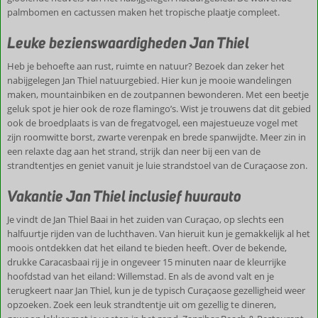
palmbomen en cactussen maken het tropische plaatje compleet.
Leuke bezienswaardigheden Jan Thiel
Heb je behoefte aan rust, ruimte en natuur? Bezoek dan zeker het
nabijgelegen Jan Thiel natuurgebied. Hier kun je mooie wandelingen
maken, mountainbiken en de zoutpannen bewonderen. Met een beetje
geluk spot je hier ook de roze flamingo’s. Wist je trouwens dat dit gebied
ook de broedplaats is van de fregatvogel, een majestueuze vogel met
zijn roomwitte borst, zwarte verenpak en brede spanwijdte. Meer zin in
een relaxte dag aan het strand, strijk dan neer bij een van de
strandtentjes en geniet vanuit je luie strandstoel van de Curaçaose zon.
Vakantie Jan Thiel inclusief huurauto
Je vindt de Jan Thiel Baai in het zuiden van Curaçao, op slechts een
halfuurtje rijden van de luchthaven. Van hieruit kun je gemakkelijk al het
moois ontdekken dat het eiland te bieden heeft. Over de bekende,
drukke Caracasbaai rij je in ongeveer 15 minuten naar de kleurrijke
hoofdstad van het eiland: Willemstad. En als de avond valt en je
terugkeert naar Jan Thiel, kun je de typisch Curaçaose gezelligheid weer
opzoeken. Zoek een leuk strandtentje uit om gezellig te dineren,