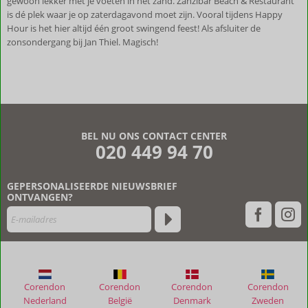
gewoon lekker met je voeten in het zand. Zanzibar Beach & Restaurant
is dé plek waar je op zaterdagavond moet zijn. Vooral tijdens Happy
Hour is het hier altijd één groot swingend feest! Als afsluiter de
zonsondergang bij Jan Thiel. Magisch!
BEL NU ONS CONTACT CENTER
020 449 94 70
GEPERSONALISEERDE NIEUWSBRIEF
ONTVANGEN?
Corendon
Corendon
Corendon
Corendon
Nederland
België
Denmark
Zweden