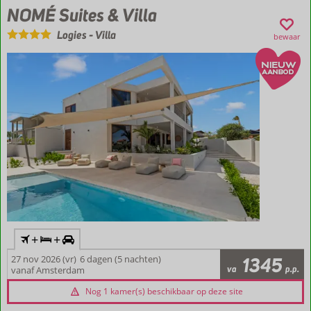
NOMÉ Suites & Villa
Logies
-
Villa
bewaar
+
+
27 nov 2026 (vr)
6 dagen (5 nachten)
1345
va
p.p.
vanaf Amsterdam
Nog 1 kamer(s) beschikbaar op deze site