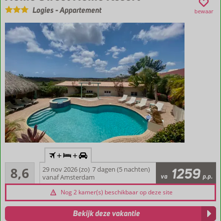
Logies
-
Appartement
bewaar
Inclusief
+
+
vlucht en
Aanrader
huurauto
8,6
29 nov 2026 (zo)
7 dagen (5 nachten)
1259
10
va
p.p.
vanaf Amsterdam
Op
beoordelingen
1500
Nog 2 kamer(s) beschikbaar op deze site
meter
van
Bekijk deze vakantie
Jan