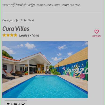
Thiel!
Voor “Wifi kwaliteit” krijgt Home Sweet Home Resort een 9,0!
Perfecte
uitvalsbasis
om
Curaçao
Cura Villas
Home
Jan Thiel Baai
Curaçao te
Cura Villas
ontdekken
Ruime,
Logies
-
Villa
bewaar
kleurrijke
appartementen
Prachtig
uitzicht
over de
omgeving
+
+