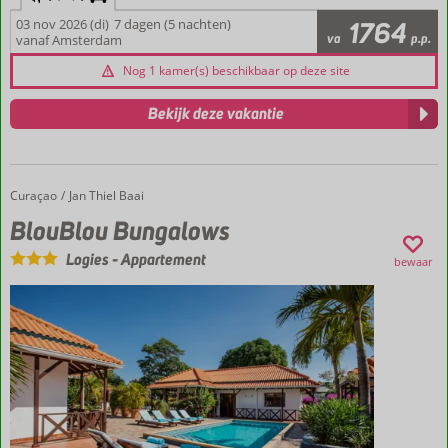
03 nov 2026 (di)
7 dagen (5 nachten)
1764
va
p.p.
vanaf Amsterdam
Nog 1 kamer(s) beschikbaar op deze site
Bekijk deze vakantie
Curaçao
BlouBlou Bungalows
Home
Jan Thiel Baai
BlouBlou Bungalows
Logies
-
Appartement
bewaar