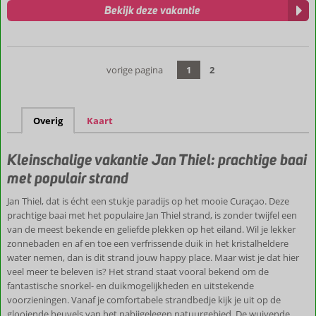
Bekijk deze vakantie
vorige pagina
1
2
Overig
Kaart
Kleinschalige vakantie Jan Thiel: prachtige baai
met populair strand
Jan Thiel, dat is écht een stukje paradijs op het mooie Curaçao. Deze
prachtige baai met het populaire Jan Thiel strand, is zonder twijfel een
van de meest bekende en geliefde plekken op het eiland. Wil je lekker
zonnebaden en af en toe een verfrissende duik in het kristalheldere
water nemen, dan is dit strand jouw happy place. Maar wist je dat hier
veel meer te beleven is? Het strand staat vooral bekend om de
fantastische snorkel- en duikmogelijkheden en uitstekende
voorzieningen. Vanaf je comfortabele strandbedje kijk je uit op de
glooiende heuvels van het nabijgelegen natuurgebied. De wuivende