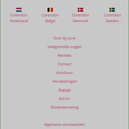
Corfu
Resorts
Corendon
Corendon
Corendon
Corendon
Nederland
België
Denmark
Zweden
Beoordelingen
die
ouder
Over By June
zijn
Veelgestelde vragen
dan
48
Reviews
maanden
Contact
worden
niet
Autohuur
meer
Verzekeringen
weergegeven
om
Bagage
de
Extra's
relevantie
van
Stoelreservering
de
getoonde
beoordelingen
Algemene voorwaarden
te