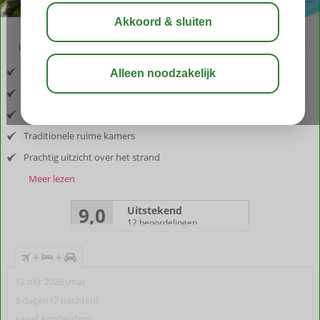
02:50
aug 31°
C
delen
bewaar
Inclusief vlucht en huurauto
Gelegen in heuvelachtig Pelekas
Ruimte en rust
Traditionele ruime kamers
Prachtig uitzicht over het strand
Meer lezen
9,0
Uitstekend
12 beoordelingen
+
+
12 okt 2026 (ma)
8 dagen (7 nachten)
vanaf Amsterdam