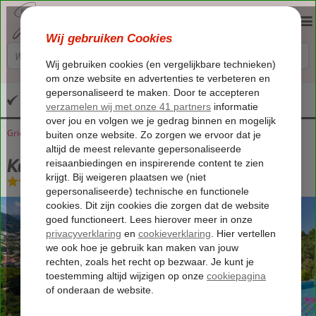
Altijd inclusief huurauto
Griekenland
Home
Corfu
Pelekas
Kallisto Corfu Resorts
Kallisto Corfu Resorts
Logies
-
Villa