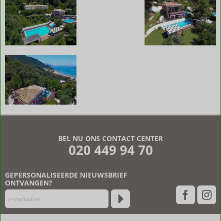
De
beoordelingen
zijn
BEL NU ONS CONTACT CENTER
door
020 449 94 70
onze
klanten
geschreven
GEPERSONALISEERDE NIEUWSBRIEF
na
ONTVANGEN?
hun
verblijf
in
Kallisto