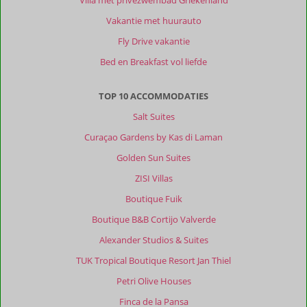
Villa met privézwembad Griekenland
Genoten
Vakantie met huurauto
van
de
Fly Drive vakantie
mooie
Bed en Breakfast vol liefde
natuur,
de
kliffen,
TOP 10 ACCOMMODATIES
felblauwe
Salt Suites
baaien.
Corfu
Curaçao Gardens by Kas di Laman
stad
Golden Sun Suites
met
z'n
ZISI Villas
oude
Boutique Fuik
Fort,
Paleizen,
Boutique B&B Cortijo Valverde
Mon
Alexander Studios & Suites
Repos,
Achilleon
TUK Tropical Boutique Resort Jan Thiel
Paleis,
Petri Olive Houses
Cape
Drastis,
Finca de la Pansa