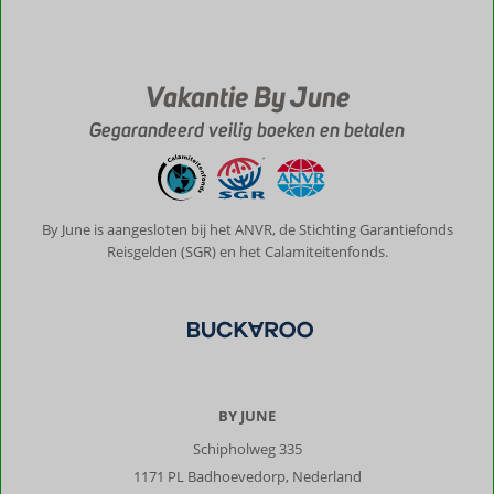
De
Pandokrator,
Paleo
Perithia
Vakantie By June
en
Porto
Gegarandeerd veilig boeken en betalen
Timoni
etc.
waren
schilderachtig
en
By June is aangesloten bij het ANVR, de Stichting Garantiefonds
geweldig
Reisgelden (SGR) en het Calamiteitenfonds.
om
te
zien
en
te
beleven.
Op
BY JUNE
de
Keizerstroon
Schipholweg 335
boven
1171 PL Badhoevedorp, Nederland
in