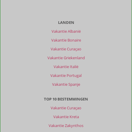
Ervaringen
van
onze
LANDEN
klanten
Vakantie Albanië
Filter
reisgezelschap
Vakantie Bonaire
Alle
Vakantie Curaçao
Sorteren
Vakantie Griekenland
op
Vakantie Italië
datum (nieuw > oud)
Vakantie Portugal
Vakantie Spanje
Theunis
10
Nederland
TOP 10 BESTEMMINGEN
Gezin met oud(ere) kind(eren)
,
25 juni 2026
Vakantie Curaçao
Vakantie Kreta
Over
Vakantie Zakynthos
Pelekas: