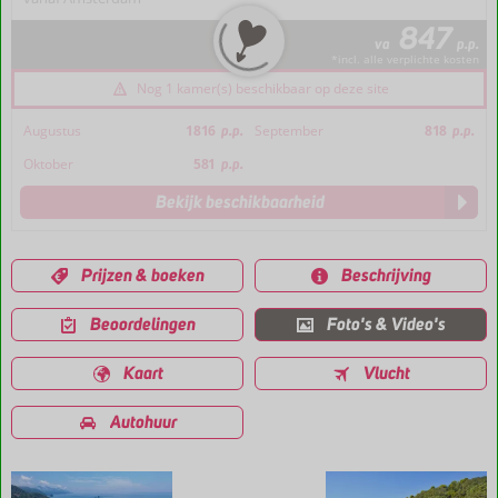
847
va
p.p.
*incl. alle verplichte kosten
Nog 1 kamer(s) beschikbaar op deze site
Augustus
1816
p.p.
September
818
p.p.
Oktober
581
p.p.
Bekijk beschikbaarheid
Prijzen & boeken
Beschrijving
Beoordelingen
Foto's & Video's
Kaart
Vlucht
Autohuur