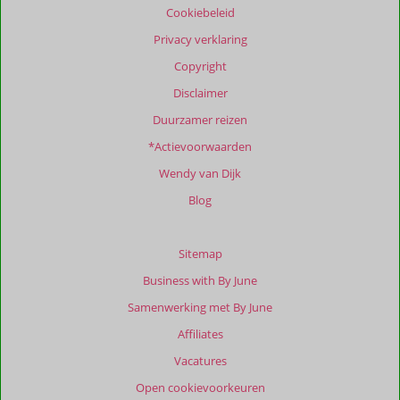
Cookiebeleid
garanderen.
Meer
Privacy verklaring
info
Copyright
over
onze
Disclaimer
beoordelingen.
Duurzamer reizen
*Actievoorwaarden
Totale
score
Wendy van Dijk
Gebaseerd
Blog
op:
12
beoordelingen
Sitemap
Business with By June
Samenwerking met By June
Scoreverdeling
Affiliates
Algemene indruk
9,0
Eten
10
Ligging
9,0
Kamers
8,9
Vacatures
Service
9,4
Wifi kwaliteit
8,4
Open cookievoorkeuren
Prijs/kwaliteit
8,9