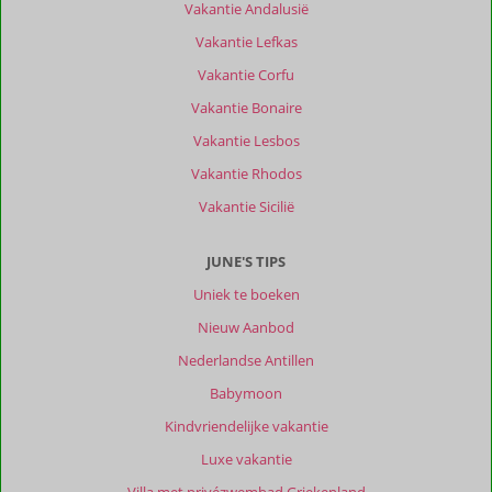
Vakantie Andalusië
Corfu
Vakantie Lefkas
is
een
Vakantie Corfu
prachtig,
Vakantie Bonaire
veelzijdig
groen
Vakantie Lesbos
eiland,
Vakantie Rhodos
met
zeer
Vakantie Sicilië
vriendelijke
mensen.
JUNE'S TIPS
We
hadden
Uniek te boeken
een
Nieuw Aanbod
huurauto
en
Nederlandse Antillen
konden
Babymoon
zo
veel
Kindvriendelijke vakantie
ondernemen
Luxe vakantie
en
bezichtigen.