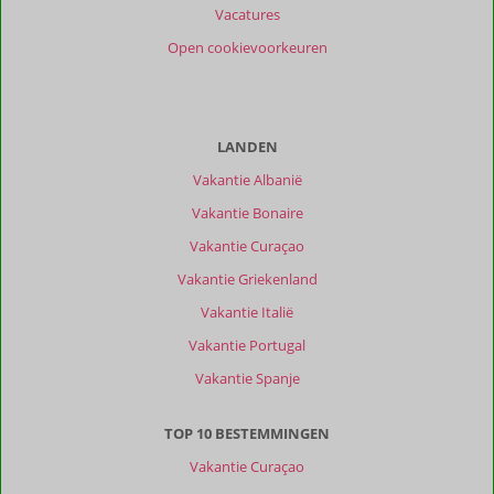
Service
10
Wifi kwaliteit
10
Vacatures
Prijs/kwaliteit
9,8
Open cookievoorkeuren
Ervaringen
van
onze
klanten
LANDEN
Filter
Vakantie Albanië
reisgezelschap
Vakantie Bonaire
Alle
Vakantie Curaçao
Sorteren
op
Vakantie Griekenland
datum (nieuw > oud)
Vakantie Italië
Vakantie Portugal
Anoniem
10
Vakantie Spanje
Nederland
Gezin met oud(ere) kind(eren)
TOP 10 BESTEMMINGEN
,
06 juli 2026
Vakantie Curaçao