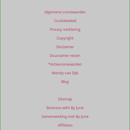
beoordelingen
te
Algemene voorwaarden
garanderen.
Cookiebeleid
Meer
info
Privacy verklaring
over
Copyright
onze
beoordelingen.
Disclaimer
Duurzamer reizen
Totale
*Actievoorwaarden
score
Wendy van Dijk
Gebaseerd
op:
Blog
6
beoordelingen
Sitemap
Business with By June
Scoreverdeling
Samenwerking met By June
Algemene indruk
9,7
Eten
-
Affiliates
Ligging
8,8
Kamers
10