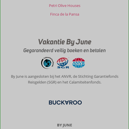
Eressos:
Petri Olive Houses
In
Finca de la Pansa
de
omgeving
is
veel
Vakantie By June
te
bezichtigen.
Gegarandeerd veilig boeken en betalen
Met
een
huurauto
kun
je
By June is aangesloten bij het ANVR, de Stichting Garantiefonds
overal
Reisgelden (SGR) en het Calamiteitenfonds.
komen.
Heerlijke
eettentjes
en
iedereen
erg
gastvrij.
BY JUNE
Lieve,