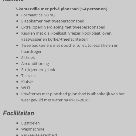
3-kamervilla met privé plonsbad (1-4 personen)
Formaat: ca. 98 m2
Slaapkamer met tweepersoonsbed
Extra (open) verdieping met tweepersoonsbed
Keuken met o.a. koelkast, vriezer, kookplaat, oven,
vaatwasser en koffie/-theefaciliteiten
Twee badkamers met douche, toilet, toiletartikelen en
haardroger
Zithoek
Airconditioning
Strijkijzer en -plank
Televisie
Kluisje
Wi-Fi
Privéterras met plonsbad (plonsbad is afhankelijk van het
weer gevuld met water na 01-05-2026)
Faciliteiten
Ligstoelen
Wasmachine
Parkeergelegenheid