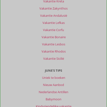
Vakantie Kreta
Over
Skala
Vakantie Zakynthos
Eressos:
Vakantie Andalusië
Prachtige
Vakantie Lefkas
rustige
plek,
Vakantie Corfu
op
Vakantie Bonaire
loopafstand
van
Vakantie Lesbos
een
Vakantie Rhodos
gezellig
en
Vakantie Sicilië
levendig
strand.
JUNE'S TIPS
Over
Uniek te boeken
Petras
Nieuw Aanbod
Estate:
Super!!
Nederlandse Antillen
Stijlvol
Babymoon
ingericht.
Alles
Kindvriendelijke vakantie