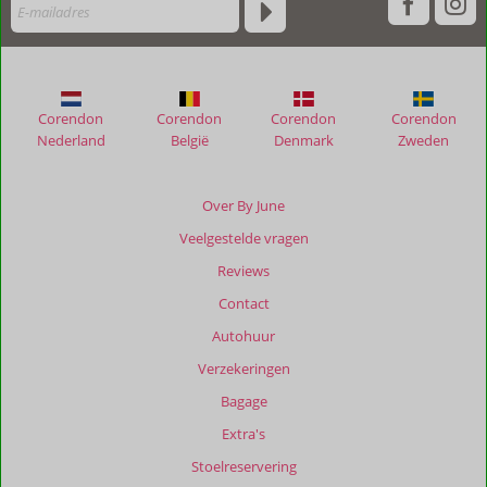
verblijf
in
Petras
Estate
Corendon
Corendon
Corendon
Corendon
Beoordelingen
Nederland
België
Denmark
Zweden
die
ouder
zijn
Over By June
dan
Veelgestelde vragen
48
maanden
Reviews
worden
Contact
niet
meer
Autohuur
weergegeven
Verzekeringen
om
de
Bagage
relevantie
Extra's
van
de
Stoelreservering
getoonde