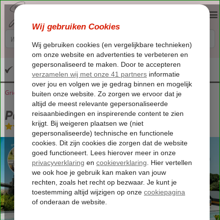
Altijd inclusief huurauto
Griekenland
Home
Lesbos
Skala Eressos
Petras Estate
Petras Estate
Logies
-
Villa