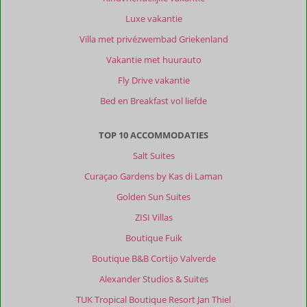
aanwezig.
Luxe vakantie
Heerlijke
plek
Villa met privézwembad Griekenland
buiten
Vakantie met huurauto
met
jacuzzi.
Fly Drive vakantie
Bed en Breakfast vol liefde
Algemene indruk
10
Eten
-
Ligging
9
Kamers
10
Service
10
Wifi kwaliteit
10
TOP 10 ACCOMMODATIES
Prijs/kwaliteit
10
Salt Suites
Curaçao Gardens by Kas di Laman
Johannes
10
Golden Sun Suites
Nederland
ZISI Villas
Met partner
,
Boutique Fuik
22 mei 2026
Boutique B&B Cortijo Valverde
Alexander Studios & Suites
Over
TUK Tropical Boutique Resort Jan Thiel
Skala