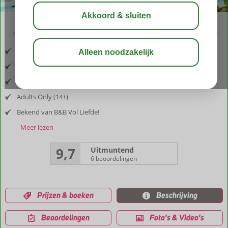
03:30
aug 30°
C
delen
bewaar
Inclusief vlucht en huurauto
Gelegen nabij Skala Eressos
Sfeervol en modern verblijf
Adults Only (14+)
Bekend van B&B Vol Liefde!
Meer lezen
9,7
Uitmuntend
6 beoordelingen
Prijzen & boeken
Beschrijving
Beoordelingen
Foto's & Video's