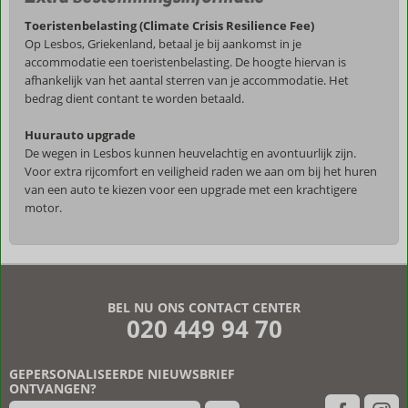
Toeristenbelasting (Climate Crisis Resilience Fee)
Op Lesbos, Griekenland, betaal je bij aankomst in je
accommodatie een toeristenbelasting. De hoogte hiervan is
afhankelijk van het aantal sterren van je accommodatie. Het
bedrag dient contant te worden betaald.
Huurauto upgrade
De wegen in Lesbos kunnen heuvelachtig en avontuurlijk zijn.
Voor extra rijcomfort en veiligheid raden we aan om bij het huren
van een auto te kiezen voor een upgrade met een krachtigere
motor.
De
beoordelingen
zijn
BEL NU ONS CONTACT CENTER
door
020 449 94 70
onze
klanten
geschreven
GEPERSONALISEERDE NIEUWSBRIEF
na
ONTVANGEN?
hun