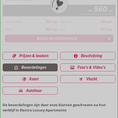
560
va
p.p.
*incl. alle verplichte kosten
September
822
p.p.
Oktober
560
p.p.
Mei
809
p.p.
Juni
851
p.p.
Bekijk beschikbaarheid
Prijzen & boeken
Beschrijving
Beoordelingen
Foto's & Video's
Kaart
Vlucht
Autohuur
De beoordelingen zijn door onze klanten geschreven na hun
verblijf in Electra Luxury Apartments