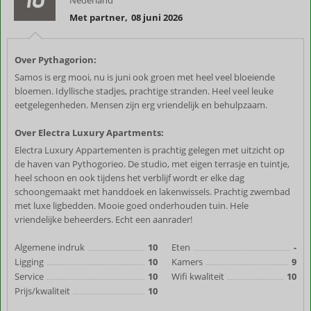
Nederland
Met partner
,
08 juni 2026
Over Pythagorion:
Samos is erg mooi, nu is juni ook groen met heel veel bloeiende
bloemen. Idyllische stadjes, prachtige stranden. Heel veel leuke
eetgelegenheden. Mensen zijn erg vriendelijk en behulpzaam.
Over Electra Luxury Apartments:
Electra Luxury Appartementen is prachtig gelegen met uitzicht op
de haven van Pythogorieo. De studio, met eigen terrasje en tuintje,
heel schoon en ook tijdens het verblijf wordt er elke dag
schoongemaakt met handdoek en lakenwissels. Prachtig zwembad
met luxe ligbedden. Mooie goed onderhouden tuin. Hele
vriendelijke beheerders. Echt een aanrader!
Algemene indruk
10
Eten
-
Ligging
10
Kamers
9
Service
10
Wifi kwaliteit
10
Prijs/kwaliteit
10