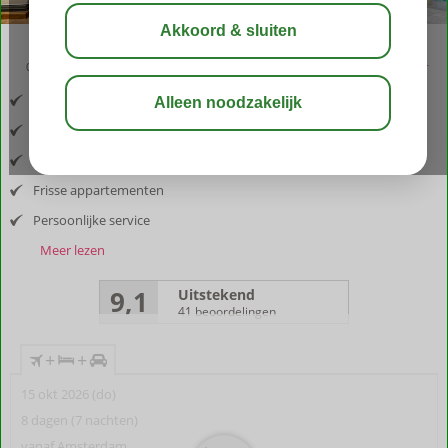
03:30
aug 32°
C
delen
bewaar
Inclusief vlucht een huurauto
Gelegen nabij Pythagorion
Adembenemende locatie
Frisse appartementen
Persoonlijke service
Meer lezen
9,1
Uitstekend
41 beoordelingen
+
+
15 okt 2026 (do)
8 dagen (7 nachten)
vanaf Amsterdam