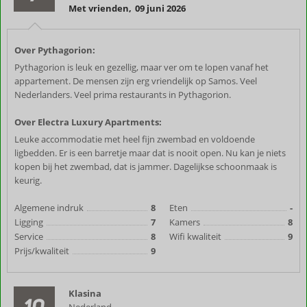
Met vrienden
,
09 juni 2026
Over Pythagorion:
Pythagorion is leuk en gezellig, maar ver om te lopen vanaf het
appartement. De mensen zijn erg vriendelijk op Samos. Veel
Nederlanders. Veel prima restaurants in Pythagorion.
Over Electra Luxury Apartments:
Leuke accommodatie met heel fijn zwembad en voldoende
ligbedden. Er is een barretje maar dat is nooit open. Nu kan je niets
kopen bij het zwembad, dat is jammer. Dagelijkse schoonmaak is
keurig.
Algemene indruk
8
Eten
-
Ligging
7
Kamers
8
Service
8
Wifi kwaliteit
9
Prijs/kwaliteit
9
Klasina
10