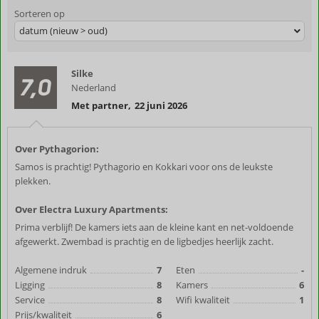
Sorteren op
datum (nieuw > oud)
Silke
7,0
Nederland
Met partner
,
22 juni 2026
Over Pythagorion:
Samos is prachtig! Pythagorio en Kokkari voor ons de leukste
plekken.
Over Electra Luxury Apartments:
Prima verblijf! De kamers iets aan de kleine kant en net-voldoende
afgewerkt. Zwembad is prachtig en de ligbedjes heerlijk zacht.
Algemene indruk
7
Eten
-
Ligging
8
Kamers
6
Service
8
Wifi kwaliteit
1
Prijs/kwaliteit
6