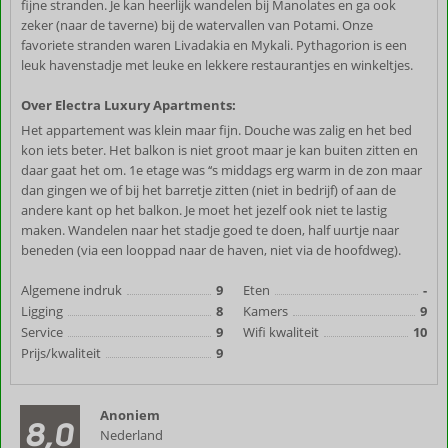
fijne stranden. Je kan heerlijk wandelen bij Manolates en ga ook
zeker (naar de taverne) bij de watervallen van Potami. Onze
favoriete stranden waren Livadakia en Mykali. Pythagorion is een
leuk havenstadje met leuke en lekkere restaurantjes en winkeltjes.
Over Electra Luxury Apartments:
Het appartement was klein maar fijn. Douche was zalig en het bed
kon iets beter. Het balkon is niet groot maar je kan buiten zitten en
daar gaat het om. 1e etage was ‘‘s middags erg warm in de zon maar
dan gingen we of bij het barretje zitten (niet in bedrijf) of aan de
andere kant op het balkon. Je moet het jezelf ook niet te lastig
maken. Wandelen naar het stadje goed te doen, half uurtje naar
beneden (via een looppad naar de haven, niet via de hoofdweg).
Algemene indruk
9
Eten
-
Ligging
8
Kamers
9
Service
9
Wifi kwaliteit
10
Prijs/kwaliteit
9
Anoniem
8,0
Nederland