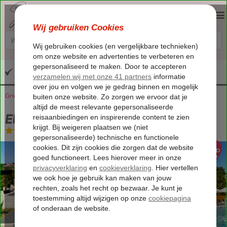
Altijd inclusief huurauto
Griekenland
Home
Samos
Pythagorion
Electra Luxury Apartments
Electra Luxury Apartments
Logies
-
Appartement