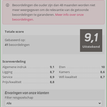
Beoordelingen die ouder zijn dan 48 maanden worden niet
meer weergegeven om de relevantie van de getoonde
beoordelingen te garanderen.
Meer info over onze
beoordelingen.
Totale score
9,1
Gebaseerd op:
41
beoordelingen
Uitstekend
Scoreverdeling
Algemene indruk
9,1
Eten
10
Ligging
8,7
Kamers
8,6
Service
8,9
Wifi kwaliteit
8,7
Prijs/kwaliteit
8,8
Ervaringen van onze klanten
Filter reisgezelschap
Alle