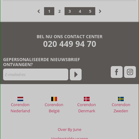
1
2
3
4
5
‹
›
BEL NU ONS CONTACT CENTER
020 449 94 70
GEPERSONALISEERDE NIEUWSBRIEF
ONTVANGEN?
Corendon
Corendon
Corendon
Corendon
Nederland
België
Denmark
Zweden
Over By June
Veelgestelde vragen