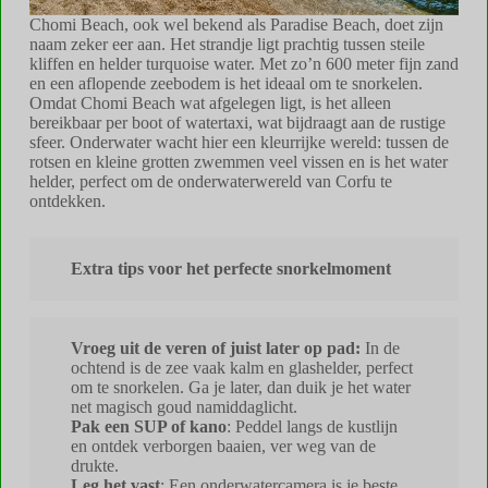
Chomi Beach, ook wel bekend als Paradise Beach, doet zijn
naam zeker eer aan. Het strandje ligt prachtig tussen steile
kliffen en helder turquoise water. Met zo’n 600 meter fijn zand
en een aflopende zeebodem is het ideaal om te snorkelen.
Omdat Chomi Beach wat afgelegen ligt, is het alleen
bereikbaar per boot of watertaxi, wat bijdraagt aan de rustige
sfeer. Onderwater wacht hier een kleurrijke wereld: tussen de
rotsen en kleine grotten zwemmen veel vissen en is het water
helder, perfect om de onderwaterwereld van Corfu te
ontdekken.
Extra tips voor het perfecte snorkelmoment
Vroeg uit de veren of juist later op pad:
In de
ochtend is de zee vaak kalm en glashelder, perfect
om te snorkelen. Ga je later, dan duik je het water
net magisch goud namiddaglicht.
Pak een SUP of kano
: Peddel langs de kustlijn
en ontdek verborgen baaien, ver weg van de
drukte.
Leg het vast
: Een onderwatercamera is je beste