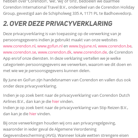
hebben over ‘Corendon’, ‘we’, ‘wij’ of ‘ons’, bedoelen we daarmee
Corendon International Travel B.V., onderdeel van de Corendon Holiday
Group, gevestigd aan de Schipholweg 335 A, 1171 PL te Badhoevedorp.
2. OVER DEZE PRIVACYVERKLARING
Deze privacyverklaring is van toepassing op de verwerking van je
persoonsgegevens indien je gebruikt maakt van onze websites
www.corendon.nl
,
www.gofun.nl
en
www.byjune.nl
,
www.corendon.be
,
www.corendon.se
,
www.corendon.dk
,
www.corendon.de
, de Corendon
App en/of onze diensten. In deze verklaring vertellen we je welke
categorieën persoonsgegevens we verwerken, waarom we dit doen en
met wie we je persoonsgegevens kunnen delen.
By June en GoFun zijn handelsnamen van Corendon en vallen dus ook
onder deze privacyverklaring.
Indien je op zoek bent naar de privacyverklaring van Corendon Dutch
Airlines B.V., dan kan je die
hier
vinden.
Indien je op zoek bent naar de privacyverklaring van Stip Reizen B.V.,
dan kan je die
hier
vinden.
Bij onze verwerkingen houden wij ons aan privacyregelgeving,
waaronder in ieder geval de Algemene Verordening
Gegevensbescherming (AVG). Wanneer lokale wetten strengere eisen