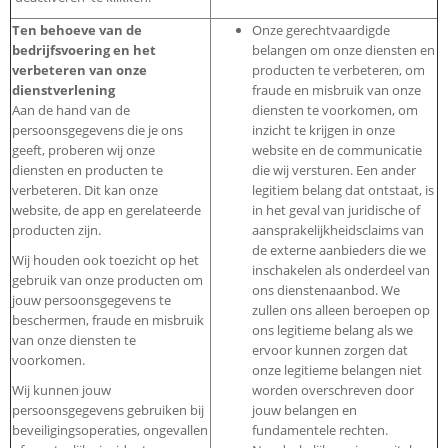
Ten behoeve van de
Onze gerechtvaardigde
bedrijfsvoering en het
belangen om onze diensten en
verbeteren van onze
producten te verbeteren, om
dienstverlening
fraude en misbruik van onze
Aan de hand van de
diensten te voorkomen, om
persoonsgegevens die je ons
inzicht te krijgen in onze
geeft, proberen wij onze
website en de communicatie
diensten en producten te
die wij versturen. Een ander
verbeteren. Dit kan onze
legitiem belang dat ontstaat, is
website, de app en gerelateerde
in het geval van juridische of
producten zijn.
aansprakelijkheidsclaims van
de externe aanbieders die we
Wij houden ook toezicht op het
inschakelen als onderdeel van
gebruik van onze producten om
ons dienstenaanbod. We
jouw persoonsgegevens te
zullen ons alleen beroepen op
beschermen, fraude en misbruik
ons legitieme belang als we
van onze diensten te
ervoor kunnen zorgen dat
voorkomen.
onze legitieme belangen niet
Wij kunnen jouw
worden overschreven door
persoonsgegevens gebruiken bij
jouw belangen en
beveiligingsoperaties, ongevallen
fundamentele rechten.