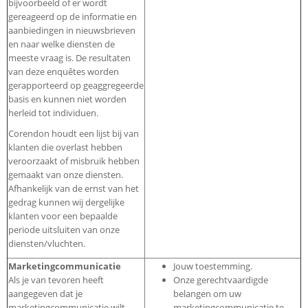
bijvoorbeeld of er wordt
gereageerd op de informatie en
aanbiedingen in nieuwsbrieven
en naar welke diensten de
meeste vraag is. De resultaten
van deze enquêtes worden
gerapporteerd op geaggregeerde
basis en kunnen niet worden
herleid tot individuen.
Corendon houdt een lijst bij van
klanten die overlast hebben
veroorzaakt of misbruik hebben
gemaakt van onze diensten.
Afhankelijk van de ernst van het
gedrag kunnen wij dergelijke
klanten voor een bepaalde
periode uitsluiten van onze
diensten/vluchten.
Marketingcommunicatie
Jouw toestemming.
Als je van tevoren heeft
Onze gerechtvaardigde
aangegeven dat je
belangen om uw
marketingcommunicatie wilt
marketingcommunicatie te