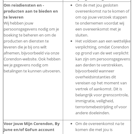
Om reisdiensten en -
Om de met jou gesloten
producten aan te bieden en
overeenkomst na te komen of
te leveren
om op jouw verzoek stappen
Wij hebben jouw
te ondernemen voordat wij
persoonsgegevens nodig om je
een overeenkomst met je
boeking te beheren en om de
sluiten.
producten en diensten te
Het voldoen aan een wettelijke
leveren die je bij ons wilt
verplichting, omdat Corendon
afnemen, bijvoorbeeld via onze
op grond van de wet verplicht
Corendon-website. Ook hebben
kan zijn om persoonsgegevens
we je gegevens nodig om
aan derden te verstrekken,
betalingen te kunnen uitvoeren.
bijvoorbeeld wanneer
overheidsinstanties dit
vereisen op het moment van
vertrek of aankomst. Dit is
belangrijk voor grenscontrole,
immigratie, veiligheid,
terrorismebestrijding of voor
andere doeleinden.
Voor jouw Mijn Corendon, By
Om de overeenkomst na te
June en/of GoFun account
komen die met jou is