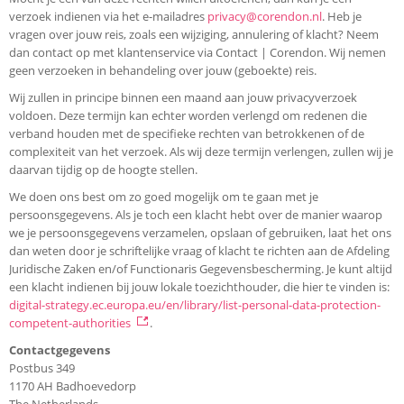
verzoek indienen via het e-mailadres
privacy@corendon.nl
. Heb je
vragen over jouw reis, zoals een wijziging, annulering of klacht? Neem
dan contact op met klantenservice via Contact | Corendon. Wij nemen
geen verzoeken in behandeling over jouw (geboekte) reis.
Wij zullen in principe binnen een maand aan jouw privacyverzoek
voldoen. Deze termijn kan echter worden verlengd om redenen die
verband houden met de specifieke rechten van betrokkenen of de
complexiteit van het verzoek. Als wij deze termijn verlengen, zullen wij je
daarvan tijdig op de hoogte stellen.
We doen ons best om zo goed mogelijk om te gaan met je
persoonsgegevens. Als je toch een klacht hebt over de manier waarop
we je persoonsgegevens verzamelen, opslaan of gebruiken, laat het ons
dan weten door je schriftelijke vraag of klacht te richten aan de Afdeling
Juridische Zaken en/of Functionaris Gegevensbescherming. Je kunt altijd
een klacht indienen bij jouw lokale toezichthouder, die hier te vinden is:
digital-strategy.ec.europa.eu/en/library/list-personal-data-protection-
competent-authorities
.
Contactgegevens
Postbus 349
1170 AH Badhoevedorp