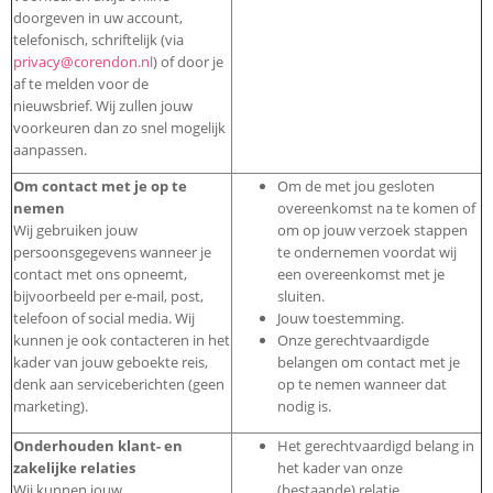
doorgeven in uw account,
telefonisch, schriftelijk (via
privacy@corendon.nl
) of door je
af te melden voor de
nieuwsbrief. Wij zullen jouw
voorkeuren dan zo snel mogelijk
aanpassen.
Om contact met je op te
Om de met jou gesloten
nemen
overeenkomst na te komen of
Wij gebruiken jouw
om op jouw verzoek stappen
persoonsgegevens wanneer je
te ondernemen voordat wij
contact met ons opneemt,
een overeenkomst met je
bijvoorbeeld per e-mail, post,
sluiten.
telefoon of social media. Wij
Jouw toestemming.
kunnen je ook contacteren in het
Onze gerechtvaardigde
kader van jouw geboekte reis,
belangen om contact met je
denk aan serviceberichten (geen
op te nemen wanneer dat
marketing).
nodig is.
Onderhouden klant- en
Het gerechtvaardigd belang in
zakelijke relaties
het kader van onze
Wij kunnen jouw
(bestaande) relatie.