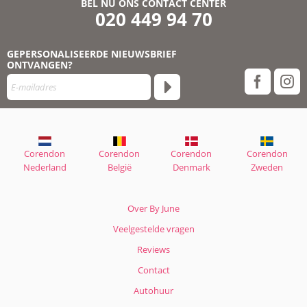
BEL NU ONS CONTACT CENTER
020 449 94 70
GEPERSONALISEERDE NIEUWSBRIEF
ONTVANGEN?
Corendon
Corendon
Corendon
Corendon
Nederland
België
Denmark
Zweden
Over By June
Veelgestelde vragen
Reviews
Contact
Autohuur