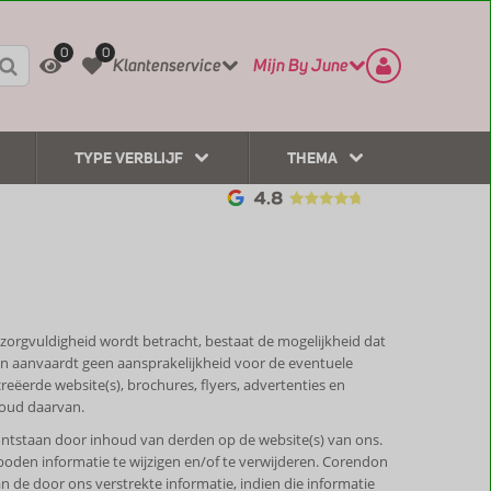
REGISTREER
CONTACT
0
0
Klantenservice
Mijn By June
TYPE VERBLIJF
THEMA
 zorgvuldigheid wordt betracht, bestaat de mogelijkheid dat
don aanvaardt geen aansprakelijkheid voor de eventuele
eëerde website(s), brochures, flyers, advertenties en
houd daarvan.
ontstaan door inhoud van derden op de website(s) van ons.
den informatie te wijzigen en/of te verwijderen. Corendon
 de door ons verstrekte informatie, indien die informatie