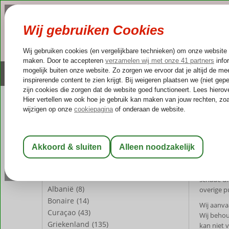
NAZOMER
LAST MINUTES
Altijd inclusief huurauto
Kleinschalige & unieke
REISGEZELSCHAP
Home
Di
Kamer 1:
2 Personen
Discl
Wijzig Reisgezelschap
Hoewel bi
bepaalde 
LAND
schade di
Albanië
(8)
overige p
Bonaire
(14)
Wij aanva
Curaçao
(43)
Wij behou
Griekenland
(135)
kan niet 