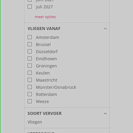
juli 2027
meer opties
augustus
september
oktober
2027
2027
2027
VLIEGEN VANAF
Amsterdam
Brussel
Düsseldorf
Eindhoven
Groningen
Keulen
Maastricht
Münster/Osnabrück
Rotterdam
Weeze
SOORT VERVOER
Vliegen