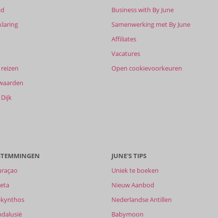
id
Business with By June
klaring
Samenwerking met By June
Affiliates
Vacatures
reizen
Open cookievoorkeuren
waarden
Dijk
ESTEMMINGEN
JUNE'S TIPS
uraçao
Uniek te boeken
eta
Nieuw Aanbod
akynthos
Nederlandse Antillen
ndalusië
Babymoon