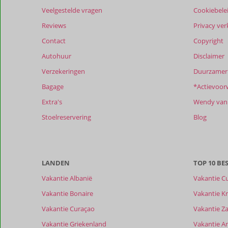
Veelgestelde vragen
Cookiebele
Reviews
Privacy ver
Contact
Copyright
Autohuur
Disclaimer
Verzekeringen
Duurzamer 
Bagage
*Actievoor
Extra's
Wendy van 
Stoelreservering
Blog
LANDEN
TOP 10 B
Vakantie Albanië
Vakantie C
Vakantie Bonaire
Vakantie Kr
Vakantie Curaçao
Vakantie Z
Vakantie Griekenland
Vakantie A