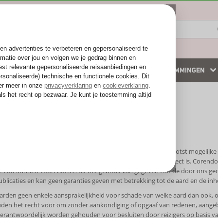
ZOMER 2026
WINTERZON
BESTEMMINGEN
 accommodaties
Weg van de drukte
sclaimer
aimer
j de samenstelling van de inhoud van onze publicaties de grootst mogelijke
informatie (na verloop van tijd) verouderd of niet (meer) correct is. Coren
e zou kunnen voortvloeien uit het gebruik van gegevens uit de door ons gecr
ublicaties en kan geen garanties geven met betrekking tot de aard en de in
arden geen enkele aansprakelijkheid voor schade van welke aard dan ook, 
den het recht voor om zonder aankondiging of opgaaf van redenen, aangebo
verantwoordelijk worden gehouden voor besluiten door reizigers op basis van