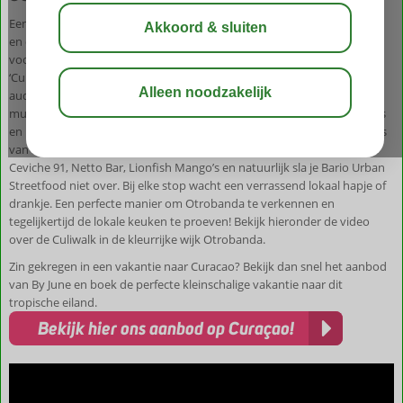
Een stadswandeling maken waarbij je tegelijkertijd de lokale bewoners
en de horeca steunt. Dat klinkt als een ideale combinatie en echt iets
voor By June en Wendy van Dijk! Pocketguide Audio Tours heeft de
‘CuliWalk Otrobanda’ bedacht. Een combinatie van de al bestaande
audiotour van Otrobanda en lokale hapjes en drankjes uit de
multiculturele keuken die Curaçao te bieden heeft. Je loopt zonder gids
en bepaalt dus je eigen tempo. Onderweg ontdek je de mooiste plekjes
van deze bruisende wijk en maak je stops bij zes unieke locaties, zoals
Ceviche 91, Netto Bar, Lionfish Mango’s en natuurlijk sla je Bario Urban
Streetfood niet over. Bij elke stop wacht een verrassend lokaal hapje of
drankje. Een perfecte manier om Otrobanda te verkennen en
tegelijkertijd de lokale keuken te proeven! Bekijk hieronder de video
over de Culiwalk in de kleurrijke wijk Otrobanda.
Zin gekregen in een vakantie naar Curacao? Bekijk dan snel het aanbod
van By June en boek de perfecte kleinschalige vakantie naar dit
tropische eiland.
Bekijk hier ons aanbod op Curaçao!