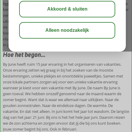
ligging persoonlijk bekeken, de sfeer gevoeld, de omgeving ontdekt. We
kennen de eigenaren, zodat jij geen verrassingen kent. Daarbij ga je naar
vertrouwde vakantielanden. We bieden geen exotische rondreizen of
uitdagende safari’s, maar gewoon ontspannen, zorgeloze vakanties in
de zon. Wij maken een unieke voorselectie, zodat ook het zoeken en
boeken ontspannen is. Je boekt bij ons een volledige vakantie inclusief
vlucht, verblijf en je eigen huurauto. Met zorg geselecteerde vakanties,
in je eigen ritme.
Hoe het begon...
By June heeft ruim 15 jaar ervaring in het organiseren van vakanties.
Onze ervaring zetten wij graag in bij het zoeken van de mooiste
bestemmingen, unieke plekjes en onontdekte juweeltjes. Samen met
onze lokale partners zorgen wij voor een unieke vakantie ervaring
wanneer je kiest voor een vakantie met By June. De naam By June is
geen toeval. We hebben onszelf genoemd naar de maand waarin de
zomer begint. Want dat is waar we allemaal naar uitkijken. Naar de
gouden zonnestralen. Naar de eindeloze dagen. De warmte. De
vakantie. En dat niet alleen. In juni komt het jaar tot wasdom. De langste
dag van het jaar: 21 juni. Bij ons is het het hele jaar juni. Daarom reizen
we de zon achterna en zorgen ervoor dat jij die bij ons kunt boeken.
Jouw zomer begint bij ons. Ook in februari.