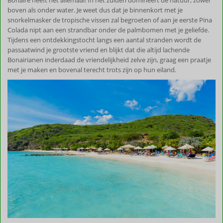
boven als onder water. Je weet dus dat je binnenkort met je
snorkelmasker de tropische vissen zal begroeten of aan je eerste Pina
Colada nipt aan een strandbar onder de palmbomen met je geliefde.
Tijdens een ontdekkingstocht langs een aantal stranden wordt de
passaatwind je grootste vriend en blijkt dat die altijd lachende
Bonairianen inderdaad de vriendelijkheid zelve zijn, graag een praatje
met je maken en bovenal terecht trots zijn op hun eiland.