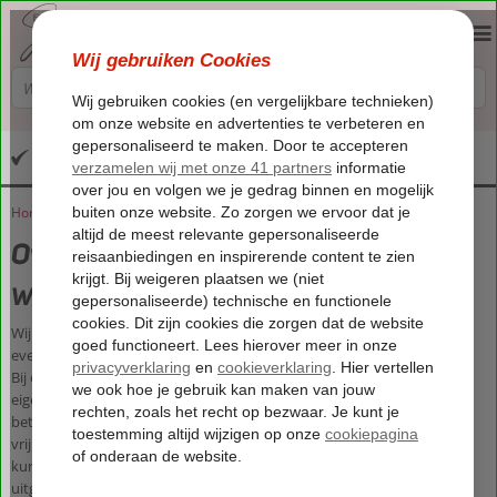
Altijd inclusief huurauto
Home
Over By June
Over By June
Wie is By June?
Wij zijn specialisten in vakanties. Volledig verzorgde vakanties die net
even anders zijn. Bijzonderder. Rustiger. Weg van de gebaande paden.
Bij ons betekent vakantie: onthaasten. De drukte ontvluchten en in je
eigen ritme de omgeving ontdekken. Of juist niet. Want vakantie
betekent vooral even niets hoeven. Nergens aan denken. Je eigen
vrijheid. Daarom krijg je bij ons altijd een auto bij je boeking, zodat je
kunt gaan en zwemmen waar je wilt. De plekjes die we voor jou
uitgezocht hebben, kennen we goed. We hebben ze zelf bezocht, de