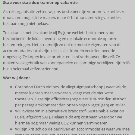
Stap voor stap duurzamer op vakantie
Als reisorganisatie zetten wij ons beste beentje voor om vakanties zo
duurzaam mogelijk te maken, maar écht duurzame vliegvakanties
bestaan (nog) niet helaas.
Toch kun je met je vakantie bij By June wel iets betekenen voor
bijvoorbeeld de lokale bevolking en de lokale economie op onze
bestemmingen. Het is namelijk zo dat de meeste eigenaren van de
accommodaties locals zijn, die je alles kunnen vertellen over de
omgeving. Ze kopen lokale producten in of verbouwen die zelf. Ze
maken vaak gebruik van zonnepanelen en sommige verblijven zijn zelfs
bijna helemaal zelfvoorzienend.
Wat wij doen:
Corendon Dutch Airlines, de vliegtuigmaatschappij waar wij de
meeste klanten mee vervoeren, vliegt met de nieuwste
toestellen. Deze zijn efficiënter (ongeveer 10% minder uitstoot
per passagierskilometer dan onze vorige vliegtuigen) en stiller.
Wij investeren in alternatieve brandstof (Sustainable Aviation
Fuels, afgekort SAF). Helaas is dit erg kostbaar, waardoor we
hiermee nog maar weinig CO2 kunnen verminderen.
Wij zijn kritisch op de bedrijven en accommodaties waar we mee
samenwerken. We verwachten van hen dat ze aantoonbaar aan