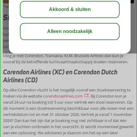
*seatmap Boeing 737 MAX 9
Stoelreservering
Voor het reserveren van een stoel berekenen de meeste
luchtvaartmaatschappijen kosten. Deze kosten variëren per persoon
per enkele reis, per stoelkeuze, bestemming en per
luchtvaartmaatschappij.
Vlieg je met Corendon, Transavia, KLM, Brussels Airlines dan kun je
vooraf bij de betreffende luchtvaartmaatschappij stoelen reserveren.
Corendon Airlines (XC) en Corendon Dutch
Airlines (CD)
Op elke Corendon vlucht is het mogelijk vooraf een stoelreservering te
maken via de website
corendonairlines.com
. Bij Corendon kun je
vanaf 24 uur na boeking tot 5 uur voor vertrek een stoel reserveren. Op
dit moment is een stoelreservering beschikbaar voor alle reizen met een
vertrekdatum tot en met 31 oktober 2026. Vertrek je vanaf 1 november
2026? Dan kan het zijn dat je boeking nog niet zichtbaar is of dat één
van je vluchten ontbreekt in het overzicht. Er wordt momenteel gewerkt
aan een oplossing. We adviseren je daarom om het op een later