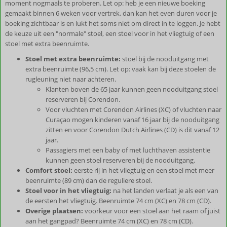
moment nogmaals te proberen. Let op: heb je een nieuwe boeking
gemaakt binnen 6 weken voor vertrek, dan kan het even duren voor je
boeking zichtbaar is en lukt het soms niet om direct in te loggen. Je hebt
de keuze uit een "normale" stoel, een stoel voor in het vliegtuig of een
stoel met extra beenruimte.
Stoel met extra beenruimte:
stoel bij de nooduitgang met
extra beenruimte (96,5 cm). Let op: vaak kan bij deze stoelen de
rugleuning niet naar achteren.
Klanten boven de 65 jaar kunnen geen nooduitgang stoel
reserveren bij Corendon.
Voor vluchten met Corendon Airlines (XC) of vluchten naar
Curaçao mogen kinderen vanaf 16 jaar bij de nooduitgang
zitten en voor Corendon Dutch Airlines (CD) is dit vanaf 12
jaar.
Passagiers met een baby of met luchthaven assistentie
kunnen geen stoel reserveren bij de nooduitgang.
Comfort stoel:
eerste rij in het vliegtuig en een stoel met meer
beenruimte (89 cm) dan de reguliere stoel.
Stoel voor in het vliegtuig:
na het landen verlaat je als een van
de eersten het vliegtuig. Beenruimte 74 cm (XC) en 78 cm (CD).
Overige plaatsen:
voorkeur voor een stoel aan het raam of juist
aan het gangpad? Beenruimte 74 cm (XC) en 78 cm (CD).