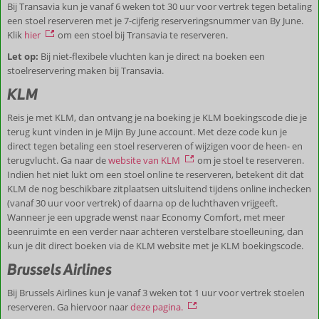
Bij Transavia kun je vanaf 6 weken tot 30 uur voor vertrek tegen betaling
een stoel reserveren met je 7-cijferig reserveringsnummer van By June.
Klik
hier
om een stoel bij Transavia te reserveren.
Let op:
Bij niet-flexibele vluchten kan je direct na boeken een
stoelreservering maken bij Transavia.
KLM
Reis je met KLM, dan ontvang je na boeking je KLM boekingscode die je
terug kunt vinden in je Mijn By June account. Met deze code kun je
direct tegen betaling een stoel reserveren of wijzigen voor de heen- en
terugvlucht. Ga naar de
website van KLM
om je stoel te reserveren.
Indien het niet lukt om een stoel online te reserveren, betekent dit dat
KLM de nog beschikbare zitplaatsen uitsluitend tijdens online inchecken
(vanaf 30 uur voor vertrek) of daarna op de luchthaven vrijgeeft.
Wanneer je een upgrade wenst naar Economy Comfort, met meer
beenruimte en een verder naar achteren verstelbare stoelleuning, dan
kun je dit direct boeken via de KLM website met je KLM boekingscode.
Brussels Airlines
Bij Brussels Airlines kun je vanaf 3 weken tot 1 uur voor vertrek stoelen
reserveren. Ga hiervoor naar
deze pagina.