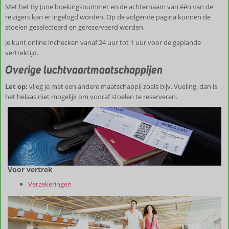
Met het By June boekingsnummer en de achternaam van één van de
reizigers kan er ingelogd worden. Op de volgende pagina kunnen de
stoelen geselecteerd en gereserveerd worden.
Je kunt online inchecken vanaf 24 uur tot 1 uur voor de geplande
vertrektijd.
Overige luchtvaartmaatschappijen
Let op:
vlieg je met een andere maatschappij zoals bijv. Vueling, dan is
het helaas niet mogelijk om vooraf stoelen te reserveren.
Voor vertrek
Verzekeringen