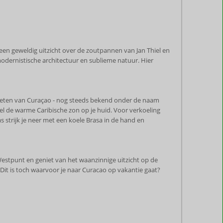
 een geweldig uitzicht over de zoutpannen van Jan Thiel en
odernistische architectuur en sublieme natuur. Hier
tketen van Curaçao - nog steeds bekend onder de naam
l de warme Caribische zon op je huid. Voor verkoeling
s strijk je neer met een koele Brasa in de hand en
Westpunt en geniet van het waanzinnige uitzicht op de
Dit is toch waarvoor je naar Curacao op vakantie gaat?