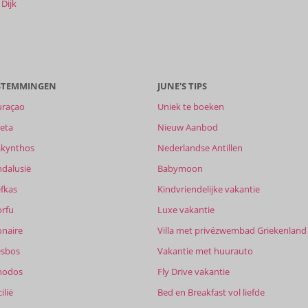
Dijk
ESTEMMINGEN
JUNE'S TIPS
uraçao
Uniek te boeken
eta
Nieuw Aanbod
akynthos
Nederlandse Antillen
ndalusië
Babymoon
fkas
Kindvriendelijke vakantie
orfu
Luxe vakantie
onaire
Villa met privézwembad Griekenland
esbos
Vakantie met huurauto
hodos
Fly Drive vakantie
ilië
Bed en Breakfast vol liefde
-