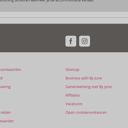
voorwaarden
Sitemap
id
Business with By June
klaring
Samenwerking met By June
Affiliates
Vacatures
reizen
Open cookievoorkeuren
waarden