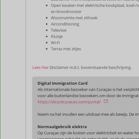
Open keuken met elektrische kookplaat, koel-/v
en broodrooster
Woonruimte met zithoek
Airconditioning
Televisie
Kluisje
Wi-Fi
Terras met zitjes
Lees hier
Disclaimer m.b.t. bovenstaande beschrijving.
Digital Immigration Card
Als internationale bezoeker van Curaçao is het verplicht
voor alle buitenlandse bezoekers om door de immigrati
https://dicardcuracao.com/portal/
Neem na het invullen een uitdraai mee als bewijs. De im
Normaalgebruik elektra
Op Curaçao zijn de kosten voor elektriciteit en water 
voorzieningen gebruikt als gebruikelijk, zoals de airco