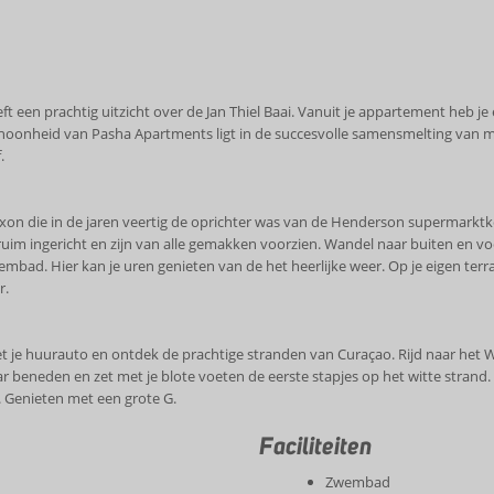
t een prachtig uitzicht over de Jan Thiel Baai. Vanuit je appartement heb je
schoonheid van Pasha Apartments ligt in de succesvolle samensmelting van m
.
xon die in de jaren veertig de oprichter was van de Henderson supermark
m ingericht en zijn van alle gemakken voorzien. Wandel naar buiten en voe
bad. Hier kan je uren genieten van de het heerlijke weer. Op je eigen terra
r.
et je huurauto en ontdek de prachtige stranden van Curaçao. Rijd naar het 
 beneden en zet met je blote voeten de eerste stapjes op het witte strand. 
. Genieten met een grote G.
Faciliteiten
Zwembad