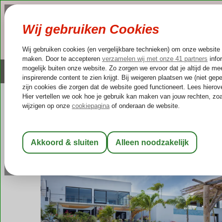
NAZOMER
LAST MINUTES
Altijd inclusief huurauto
Kleinschalige & unieke
Curaçao
Home
Jan Thiel Baai
Pasha Appartementen
Pasha Appartementen
Logies
-
Appartement