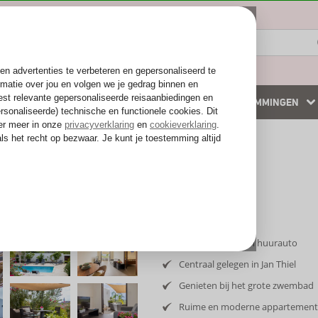
ZOMER 2026
WINTERZON
BESTEMMINGEN
 accommodaties
Weg van de drukte
Inclusief vlucht en huurauto
Centraal gelegen in Jan Thiel
Genieten bij het grote zwembad
Ruime en moderne appartemen