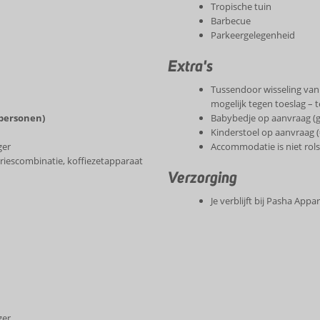
Tropische tuin
Barbecue
Parkeergelegenheid
Extra's
Tussendoor wisseling va
mogelijk tegen toeslag – 
personen)
Babybedje op aanvraag (g
Kinderstoel op aanvraag (€
ger
Accommodatie is niet rols
riescombinatie, koffiezetapparaat
Verzorging
Je verblijft bij Pasha Ap
ger