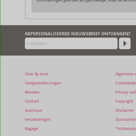
De
beoordelingen
zijn
GEPERSONALISEERDE NIEUWSBRIEF ONTVANGEN?
door
onze
klanten
geschreven
na
hun
verblijf
Over By June
Algemene 
in
Pasha
Veelgestelde vragen
Cookiebele
Appartementen
Reviews
Privacy ver
Contact
Copyright
Beoordelingen
die
Autohuur
Disclaimer
ouder
Verzekeringen
Duurzamer 
zijn
dan
Bagage
*Actievoor
48