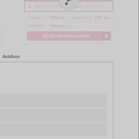
Nog 1 kamer(s) beschikbaar op deze site
Augustus
1288
p.p.
September
1241
p.p.
Oktober
1241
p.p.
Bekijk beschikbaarheid
Autohuur