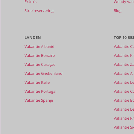
Extra's
Wendy van 
maanden
worden
Stoelreservering
Blog
niet
meer
weergegeven
om
LANDEN
TOP 10 B
de
relevantie
Vakantie Albanië
Vakantie C
van
Vakantie Bonaire
Vakantie Kr
de
getoonde
Vakantie Curaçao
Vakantie Z
beoordelingen
Vakantie Griekenland
Vakantie A
te
garanderen.
Vakantie Italië
Vakantie Le
Meer
Vakantie Portugal
Vakantie C
info
over
Vakantie Spanje
Vakantie B
onze
Vakantie L
beoordelingen.
Vakantie R
Totale score
Scoreverdeling
Vakantie Sic
Algemene indruk
9,0
Eten