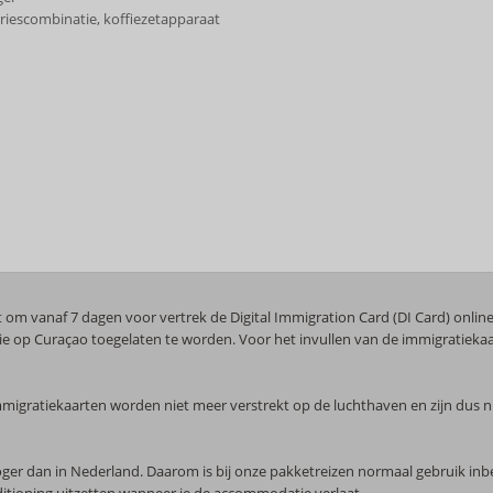
riescombinatie, koffiezetapparaat
 om vanaf 7 dagen voor vertrek de Digital Immigration Card (DI Card) online i
e op Curaçao toegelaten te worden. Voor het invullen van de immigratiekaar
migratiekaarten worden niet meer verstrekt op de luchthaven en zijn dus niet
hoger dan in Nederland. Daarom is bij onze pakketreizen normaal gebruik in
nditioning uitzetten wanneer je de accommodatie verlaat.