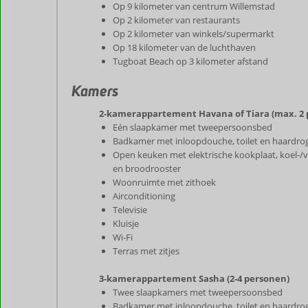
Op 9 kilometer van centrum Willemstad
Op 2 kilometer van restaurants
Op 2 kilometer van winkels/supermarkt
Op 18 kilometer van de luchthaven
Tugboat Beach op 3 kilometer afstand
Kamers
2-kamerappartement Havana of Tiara (max. 2 
Eén slaapkamer met tweepersoonsbed
Badkamer met inloopdouche, toilet en haardro
Open keuken met elektrische kookplaat, koel-/v
en broodrooster
Woonruimte met zithoek
Airconditioning
Televisie
Kluisje
Wi-Fi
Terras met zitjes
3-kamerappartement Sasha (2-4 personen)
Twee slaapkamers met tweepersoonsbed
Badkamer met inloopdouche, toilet en haardro