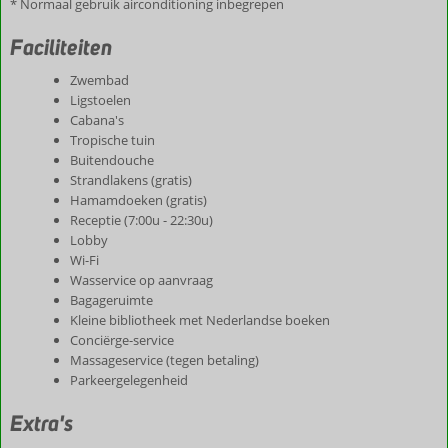
* Normaal gebruik airconditioning inbegrepen
Faciliteiten
Zwembad
Ligstoelen
Cabana's
Tropische tuin
Buitendouche
Strandlakens (gratis)
Hamamdoeken (gratis)
Receptie (7:00u - 22:30u)
Lobby
Wi-Fi
Wasservice op aanvraag
Bagageruimte
Kleine bibliotheek met Nederlandse boeken
Conciërge-service
Massageservice (tegen betaling)
Parkeergelegenheid
Extra's