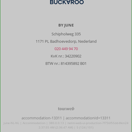
BY JUNE
Schipholweg 335
1171 PL Badhoevedorp, Nederland
020 449 94 70
KvK nr.: 34220902
BTW nr.: 814395892 B01
TourWeb
©
accommodation-13311
| accommodationId=13311
NetMatch
june-NL-NL | Accommodation | 380.0.0.13 | netm-web-ui-production-7f756f55dd-8km24
2:37:55 AM (2:36:47 AM) | 5 (124|101)