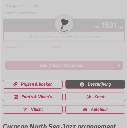
8 dagen (6 nachten)
vanaf Amsterdam
1531
va
p.p.
Nog 1 kamer(s) beschikbaar op deze site
September
1531
p.p.
Bekijk beschikbaarheid
Prijzen & boeken
Beschrijving
Foto's & Video's
Kaart
Vlucht
Autohuur
Curaçao North Sea Jazz arrangement