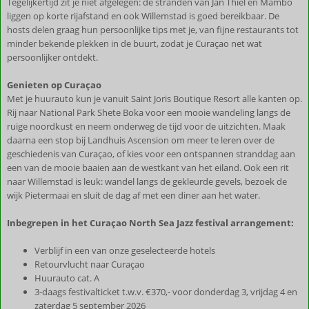
Tegelijkertijd zit je niet afgelegen: de stranden van Jan Thiel en Mambo
liggen op korte rijafstand en ook Willemstad is goed bereikbaar. De
hosts delen graag hun persoonlijke tips met je, van fijne restaurants tot
minder bekende plekken in de buurt, zodat je Curaçao net wat
persoonlijker ontdekt.
Genieten op Curaçao
Met je huurauto kun je vanuit Saint Joris Boutique Resort alle kanten op.
Rij naar National Park Shete Boka voor een mooie wandeling langs de
ruige noordkust en neem onderweg de tijd voor de uitzichten. Maak
daarna een stop bij Landhuis Ascension om meer te leren over de
geschiedenis van Curaçao, of kies voor een ontspannen stranddag aan
een van de mooie baaien aan de westkant van het eiland. Ook een rit
naar Willemstad is leuk: wandel langs de gekleurde gevels, bezoek de
wijk Pietermaai en sluit de dag af met een diner aan het water.
Inbegrepen in het Curaçao North Sea Jazz festival arrangement:
Verblijf in een van onze geselecteerde hotels
Retourvlucht naar Curaçao
Huurauto cat. A
3-daags festivalticket t.w.v. €370,- voor donderdag 3, vrijdag 4 en
zaterdag 5 september 2026