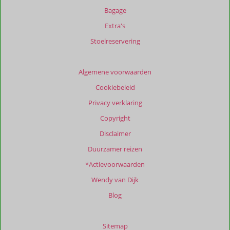
48
Bagage
maanden
Extra's
worden
niet
Stoelreservering
meer
weergegeven
om
Algemene voorwaarden
de
Cookiebeleid
relevantie
van
Privacy verklaring
de
Copyright
getoonde
beoordelingen
Disclaimer
te
Duurzamer reizen
garanderen.
Meer
*Actievoorwaarden
info
Wendy van Dijk
over
onze
Blog
beoordelingen.
Sitemap