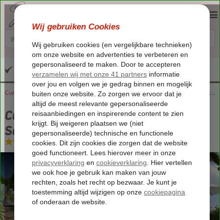
Altijd inclusief huurauto
Home
Curaçao
Sint Joris Baai
Curaçao North Sea Jazz arrangement Saint Joris Boutique Resort
Curaçao North Sea Jazz arrangement
Saint Joris Boutique Resort
Logies
-
Boutique hotel