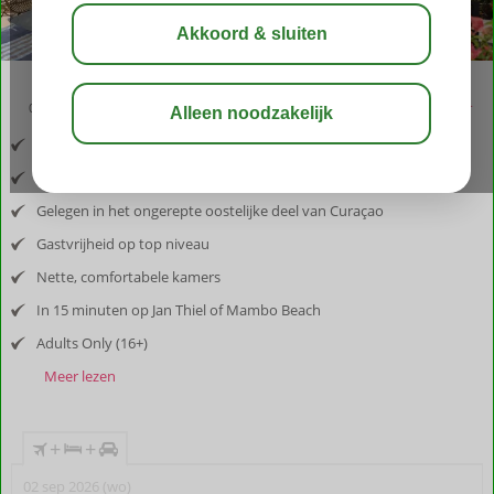
09:00
aug 32°
C
delen
bewaar
Inclusief vlucht en huurauto
3-daags ticket Curaçao North Sea Jazz festival t.w.v. € 370
Gelegen in het ongerepte oostelijke deel van Curaçao
Gastvrijheid op top niveau
Nette, comfortabele kamers
In 15 minuten op Jan Thiel of Mambo Beach
Adults Only (16+)
Meer lezen
+
+
02 sep 2026 (wo)