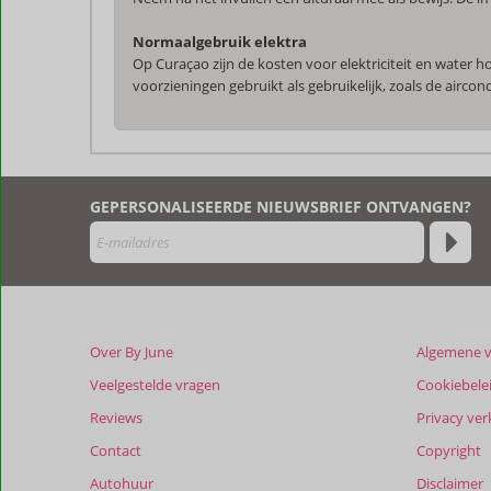
Normaalgebruik elektra
Op Curaçao zijn de kosten voor elektriciteit en water 
voorzieningen gebruikt als gebruikelijk, zoals de airco
De
beoordelingen
zijn
GEPERSONALISEERDE NIEUWSBRIEF ONTVANGEN?
door
onze
klanten
geschreven
na
hun
verblijf
Over By June
Algemene 
in
Stone
Veelgestelde vragen
Cookiebele
Fence
Reviews
Privacy ver
Studio's
Contact
Copyright
Beoordelingen
Autohuur
Disclaimer