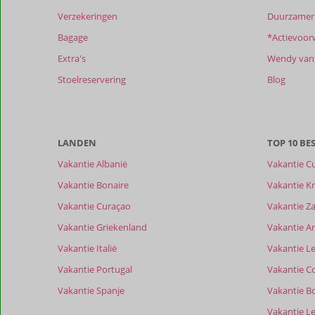
die
Verzekeringen
Duurzamer 
ouder
zijn
Bagage
*Actievoor
dan
Extra's
Wendy van 
48
maanden
Stoelreservering
Blog
worden
niet
meer
weergegeven
LANDEN
TOP 10 B
om
de
Vakantie Albanië
Vakantie C
relevantie
Vakantie Bonaire
Vakantie Kr
van
de
Vakantie Curaçao
Vakantie Z
getoonde
Vakantie Griekenland
Vakantie A
beoordelingen
te
Vakantie Italië
Vakantie Le
garanderen.
Vakantie Portugal
Vakantie C
Meer
info
Vakantie Spanje
Vakantie B
over
Vakantie L