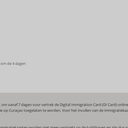
 om de 4 dagen
 om vanaf 7 dagen voor vertrek de Digital Immigration Card (DI Card) online i
e op Curaçao toegelaten te worden. Voor het invullen van de immigratiekaar
migratiekaarten worden niet meer verstrekt op de luchthaven en zijn dus niet