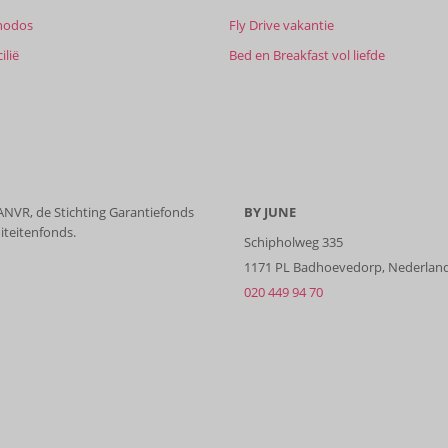
hodos
Fly Drive vakantie
ilië
Bed en Breakfast vol liefde
 ANVR, de Stichting Garantiefonds
BY JUNE
iteitenfonds.
Schipholweg 335
1171 PL Badhoevedorp, Nederlan
020 449 94 70