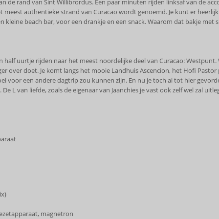
aan de rand van Sint Willibrordus. Een paar minuten rijden linksaf van de ac
het meest authentieke strand van Curacao wordt genoemd. Je kunt er heerlijk
n kleine beach bar, voor een drankje en een snack. Waarom dat bakje met s
in half uurtje rijden naar het meest noordelijke deel van Curacao: Westpunt.
langer over doet. Je komt langs het mooie Landhuis Ascencion, het Hofi Pastor 
 voor een andere dagtrip zou kunnen zijn. En nu je toch al tot hier gevorde
De L van liefde, zoals de eigenaar van Jaanchies je vast ook zelf wel zal uitl
paraat
ix)
iezetapparaat, magnetron