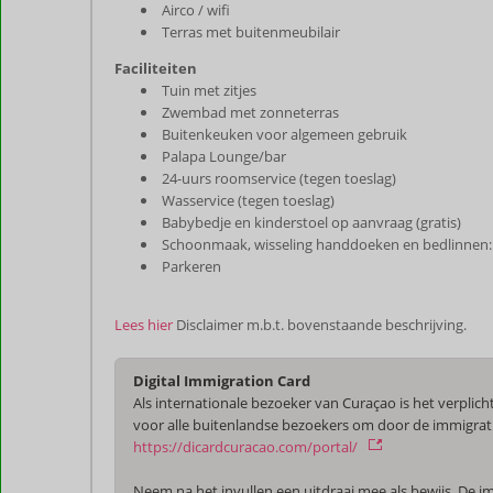
Airco / wifi
Terras met buitenmeubilair
Faciliteiten
Tuin met zitjes
Zwembad met zonneterras
Buitenkeuken voor algemeen gebruik
Palapa Lounge/bar
24-uurs roomservice (tegen toeslag)
Wasservice (tegen toeslag)
Babybedje en kinderstoel op aanvraag (gratis)
Schoonmaak, wisseling handdoeken en bedlinnen:
Parkeren
Lees hier
Disclaimer m.b.t. bovenstaande beschrijving.
Digital Immigration Card
Als internationale bezoeker van Curaçao is het verplicht
voor alle buitenlandse bezoekers om door de immigrati
https://dicardcuracao.com/portal/
Neem na het invullen een uitdraai mee als bewijs. De im