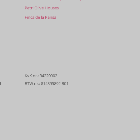
Petri Olive Houses
Finca de la Pansa
KvK nr.: 34220902
d
BTW nr.: 814395892 B01