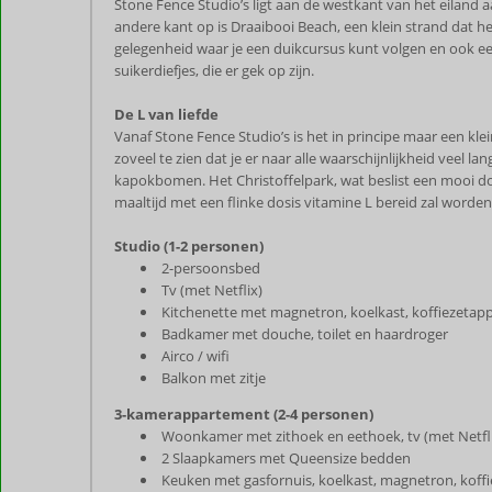
Stone Fence Studio’s ligt aan de westkant van het eiland 
andere kant op is Draaibooi Beach, een klein strand dat 
gelegenheid waar je een duikcursus kunt volgen en ook ee
suikerdiefjes, die er gek op zijn.
De L van liefde
Vanaf Stone Fence Studio’s is het in principe maar een kle
zoveel te zien dat je er naar alle waarschijnlijkheid veel 
kapokbomen. Het Christoffelpark, wat beslist een mooi doel
maaltijd met een flinke dosis vitamine L bereid zal worden. 
Studio (1-2 personen)
2-persoonsbed
Tv (met Netflix)
Kitchenette met magnetron, koelkast, koffiezetap
Badkamer met douche, toilet en haardroger
Airco / wifi
Balkon met zitje
3-kamerappartement (2-4 personen)
Woonkamer met zithoek en eethoek, tv (met Netfl
2 Slaapkamers met Queensize bedden
Keuken met gasfornuis, koelkast, magnetron, koff