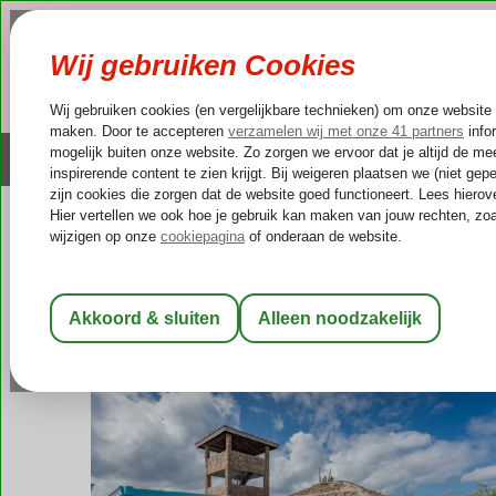
NAZOMER
LAST MINUTES
Altijd inclusief huurauto
Kleinschalige & unieke
Curaçao
Home
Sint Willibrordus
Stone Fence Studio's
Stone Fence Studio's
Logies
-
Appartement