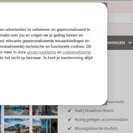
ZOMER 2026
WINTERZON
BESTEMMINGEN
 accommodaties
Weg van de drukte
Inclusief vlucht en huurauto
Nabij Draaibooi Beach
Rustig gelegen accommodatie
Blauwgekleurde studio’s