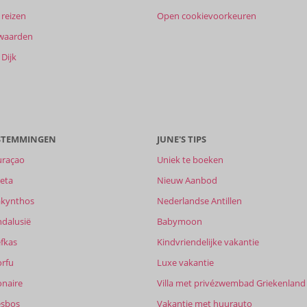
reizen
Open cookievoorkeuren
waarden
Dijk
ESTEMMINGEN
JUNE'S TIPS
uraçao
Uniek te boeken
eta
Nieuw Aanbod
akynthos
Nederlandse Antillen
ndalusië
Babymoon
fkas
Kindvriendelijke vakantie
orfu
Luxe vakantie
onaire
Villa met privézwembad Griekenland
esbos
Vakantie met huurauto