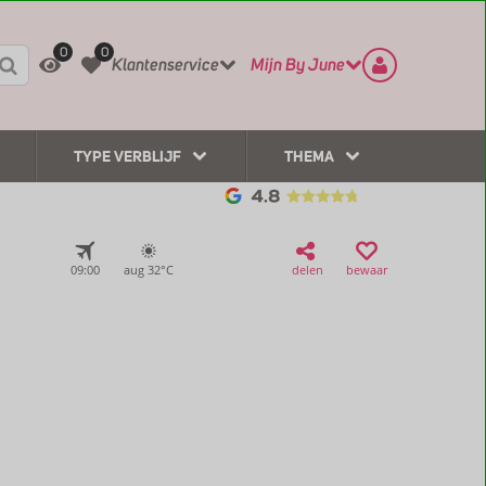
REGISTREER
CONTACT
0
0
Klantenservice
Mijn By June
TYPE VERBLIJF
THEMA
09:00
aug 32°
C
delen
bewaar