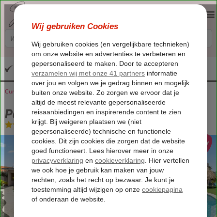
Altijd inclusief huurauto
Curaçao
Home
Willemstad
Paco Resort
Paco Resort
Logies
-
Appartement