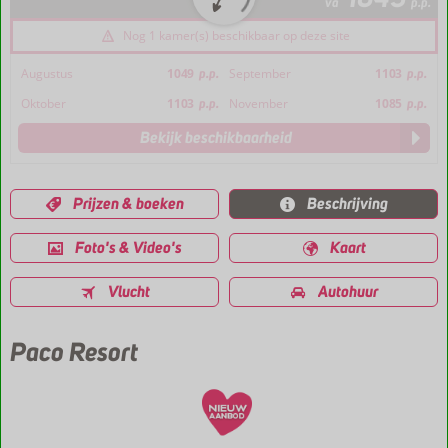
va
p.p.
Nog 1 kamer(s) beschikbaar op deze site
Augustus
1049
p.p.
September
1103
p.p.
Oktober
1103
p.p.
November
1085
p.p.
Bekijk beschikbaarheid
Prijzen & boeken
Beschrijving
Foto's & Video's
Kaart
Vlucht
Autohuur
Paco Resort