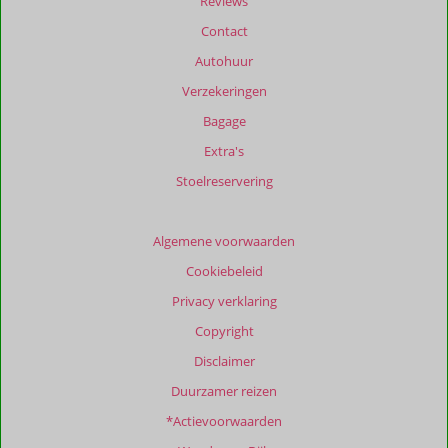
Reviews
worden
Contact
niet
meer
Autohuur
weergegeven
Verzekeringen
om
de
Bagage
relevantie
Extra's
van
de
Stoelreservering
getoonde
beoordelingen
te
Algemene voorwaarden
garanderen.
Cookiebeleid
Meer
info
Privacy verklaring
over
Copyright
onze
beoordelingen.
Disclaimer
Duurzamer reizen
*Actievoorwaarden