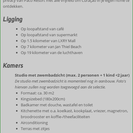
privacy van Paco Resort met alle vrijheid om Curaçao in je eigen ritme te
ontdekken.
Ligging
Op loopafstand van café
Op loopafstand van supermarkt
Op 1.5 kilometer van LXRY Mall
Op 7 kilometer van Jan Thiel Beach
Op 19 kilometer van de luchthaven
Kamers
Studio met zwembadzicht (max. 2 personen + 1 kind <2 jaar)
De studio met zwembadzicht is momenteel nog in aanbouw. Foto's
hiervan zullen nog worden toegevoegd aan de selectie.
Formaat: ca. 30 m2
Kingsizebed (180x200cm)
Badkamer met douche, wastafel en toilet
Kitchenette met o.a. koelkast, kookplaat, vriezer, magnetron,
broodrooster en koffie-/theefaciliteiten
Airconditioning
Terras met zitjes