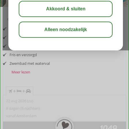
09:00
aug 32°
C
delen
bewaar
Inclusief vlucht en huurauto
Op 10 minuten rijden van Jan Thiel en Mambo Beach
Gloednieuw verblijf op Curaçao (2026)
Fris en verzorgd
Zwembad met waterval
Meer lezen
+
+
22 aug 2026 (za)
8 dagen (6 nachten)
vanaf Amsterdam
1049