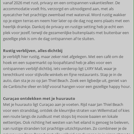
vanaf 2026 met rust, privacy en een ontspannen vakantiesfeer. De
accommodatie voelt fris, verzorgd en uitnodigend aan, met als
eyecatcher het prachtige zwembad met waterval. Word rustig wakker
op je eigen terras en neem hier later op de dag nog eens plaats met een
heerlijk drankje. Dankzij de privacy en rustige setting heb je echt een
plek voor jezelf, terwijl de gezamenlijke buitenplaats met buitenbar een
gezellige plek is om de dag ontspannen af te sluiten.
Rustig verblijven, alles dichtbij
Je verblijft hier rustig, maar zeker niet afgelegen. Met een café om de
hoek en een supermarkt op loopafstand heb je alles voor een
ontspannen verblijf dichtbij. Iets verderop ligt LXRY Mall, waar je
terechtkunt voor stijlvolle winkels en fijne restaurants. Stap je in de
auto, dan sta je zo op Jan Thiel Beach. Zoek een ligbedje uit, geniet van
de Caribische sfeer en blijf vooral hangen voor een gezellige happy hour.
Curaçao ontdekken met je huurauto
Met je huurauto ligt Curaçao aan je voeten. Rijd naar Jan Thiel Beach
voor een stranddag, ontdek de kleurrijke straten van Willemstad of kies
een route langs de zuidkust met stops bij mooie baaien en lokale
eettentjes. Ook richting het westen van het eiland is genoeg te beleven,
van rustige stranden tot prachtige uitzichtpunten. Zo combineer je de