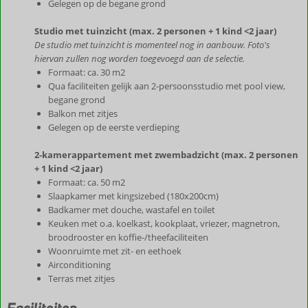
Gelegen op de begane grond
Studio met tuinzicht (max. 2 personen + 1 kind <2 jaar)
De studio met tuinzicht is momenteel nog in aanbouw. Foto's
hiervan zullen nog worden toegevoegd aan de selectie.
Formaat: ca. 30 m2
Qua faciliteiten gelijk aan 2-persoonsstudio met pool view,
begane grond
Balkon met zitjes
Gelegen op de eerste verdieping
2-kamerappartement met zwembadzicht (max. 2 personen
+ 1 kind <2 jaar)
Formaat: ca. 50 m2
Slaapkamer met kingsizebed (180x200cm)
Badkamer met douche, wastafel en toilet
Keuken met o.a. koelkast, kookplaat, vriezer, magnetron,
broodrooster en koffie-/theefaciliteiten
Woonruimte met zit- en eethoek
Airconditioning
Terras met zitjes