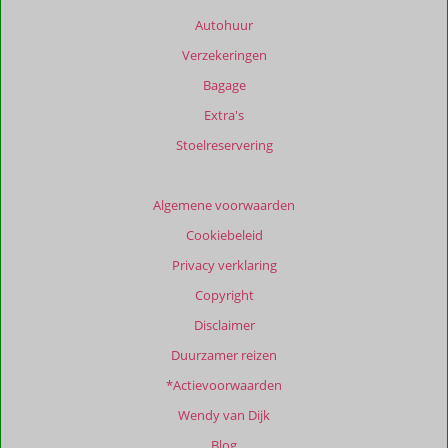
weergegeven
Autohuur
om
Verzekeringen
de
relevantie
Bagage
van
Extra's
de
getoonde
Stoelreservering
beoordelingen
te
garanderen.
Algemene voorwaarden
Meer
Cookiebeleid
info
over
Privacy verklaring
onze
Copyright
beoordelingen.
Disclaimer
Duurzamer reizen
*Actievoorwaarden
Wendy van Dijk
Blog