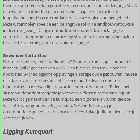
heerlijk kunt eten en kan genieten van een mooie zonsondergang. Maak
een wandeling door het glooiende landschap en vind op korte
loopafstand van de accommodatie de laatste molen van het gebied.
Deze watermolen speelde een belangrijke rol in de landbouwproductie
in deze omgeving. De rijke natuurlijke schoonheid, de belangrijke
culturele achtergrond en de prachtige stranden in de omgeving maken
het een bestemming voor elke vakantieganger.
Bewonder Corfu-Stad
Ben je toe aan nog meer verkenning? Daarvoor kun je op je huurauto
rekenen. Wil je genieten van cultuur en historie, dan trek je naar de
hoofdstad. Archeologische opgravingen, statige oude gebouwen, musea
en rijkelijk versierde kerken, het is een genot te dwalen door de
binnenstad en overweldigd te worden door al dat moois. Tijdens het
slenteren door de straatje zie je vast overal flessen met oranje liquor.
Deze wordt gemaakt van de kumquat, een bijzondere vrucht, die ook
wel het ‘oranje goud’ wordt genoemd. 's Avonds terug bij je
accommodatie geniet je van een welverdiend glaasje likeur, hier slaap je
vast heerlijk van.
Ligging Kumquart