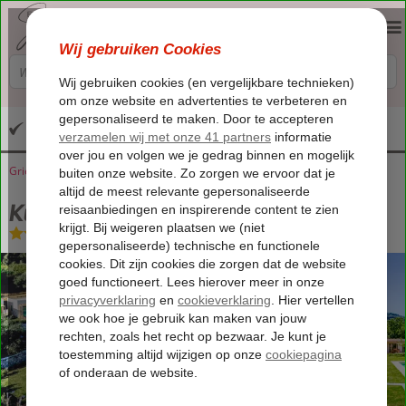
Altijd inclusief huurauto
Griekenland
Home
Corfu
Agios Georgios
Kumquart
Kumquart
Logies
-
Appartement