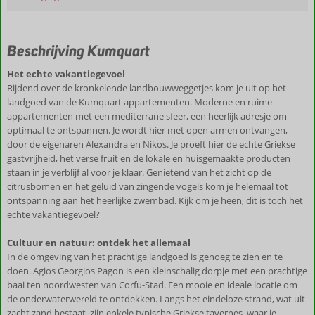
Beschrijving Kumquart
Het echte vakantiegevoel
Rijdend over de kronkelende landbouwweggetjes kom je uit op het
landgoed van de Kumquart appartementen. Moderne en ruime
appartementen met een mediterrane sfeer, een heerlijk adresje om
optimaal te ontspannen. Je wordt hier met open armen ontvangen,
door de eigenaren Alexandra en Nikos. Je proeft hier de echte Griekse
gastvrijheid, het verse fruit en de lokale en huisgemaakte producten
staan in je verblijf al voor je klaar. Genietend van het zicht op de
citrusbomen en het geluid van zingende vogels kom je helemaal tot
ontspanning aan het heerlijke zwembad. Kijk om je heen, dit is toch het
echte vakantiegevoel?
Cultuur en natuur: ontdek het allemaal
In de omgeving van het prachtige landgoed is genoeg te zien en te
doen. Agios Georgios Pagon is een kleinschalig dorpje met een prachtige
baai ten noordwesten van Corfu-Stad. Een mooie en ideale locatie om
de onderwaterwereld te ontdekken. Langs het eindeloze strand, wat uit
zacht zand bestaat, zijn enkele typische Griekse tavernes, waar je