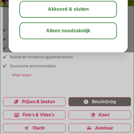
02:50
aug 31°
C
delen
bewaar
Inclusief vlucht en huurauto
Omringd door een groene omgeving
Geniet van de lokale producten
Ruime en moderne appartementen
Duurzame accommodatie
Meer lezen
Prijzen & boeken
Beschrijving
Foto's & Video's
Kaart
Vlucht
Autohuur