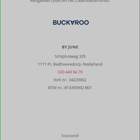
Reisgelden (SGR) en het Calamiteitenfonds.
BY JUNE
Schipholweg 335
1171 PL Badhoevedorp, Nederland
020 449 94 70
KvK nr.: 34220902
BTW nr.: 814395892 B01
TourWeb