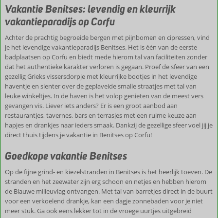
en suites
Vakantie Benitses: levendig en kleurrijk
Zwembad
vakantieparadijs op Corfu
met
uitzicht
Achter de prachtig begroeide bergen met pijnbomen en cipressen, vind
je het levendige vakantieparadijs Benitses. Het is één van de eerste
badplaatsen op Corfu en biedt mede hierom tal van faciliteiten zonder
dat het authentieke karakter verloren is gegaan. Proef de sfeer van een
gezellig Grieks vissersdorpje met kleurrijke bootjes in het levendige
haventje en slenter over de geplaveide smalle straatjes met tal van
leuke winkeltjes. In de haven is het volop genieten van de meest vers
gevangen vis. Liever iets anders? Er is een groot aanbod aan
restaurantjes, tavernes, bars en terrasjes met een ruime keuze aan
hapjes en drankjes naar ieders smaak. Dankzij de gezellige sfeer voel jij je
direct thuis tijdens je vakantie in Benitses op Corfu!
Goedkope vakantie Benitses
Op de fijne grind- en kiezelstranden in Benitses is het heerlijk toeven. De
stranden en het zeewater zijn erg schoon en netjes en hebben hierom
de Blauwe milieuvlag ontvangen. Met tal van barretjes direct in de buurt
voor een verkoelend drankje, kan een dagje zonnebaden voor je niet
meer stuk. Ga ook eens lekker tot in de vroege uurtjes uitgebreid