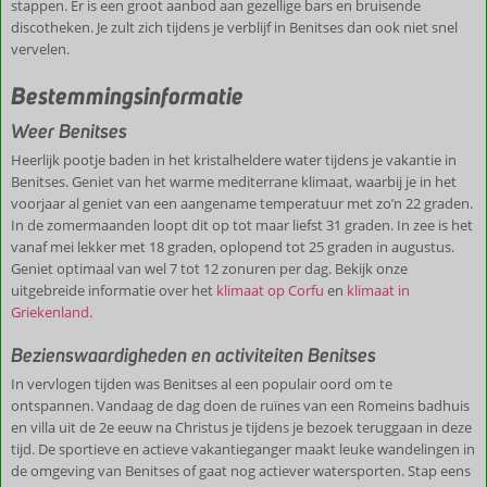
stappen. Er is een groot aanbod aan gezellige bars en bruisende
discotheken. Je zult zich tijdens je verblijf in Benitses dan ook niet snel
vervelen.
Bestemmingsinformatie
Weer Benitses
Heerlijk pootje baden in het kristalheldere water tijdens je vakantie in
Benitses. Geniet van het warme mediterrane klimaat, waarbij je in het
voorjaar al geniet van een aangename temperatuur met zo’n 22 graden.
In de zomermaanden loopt dit op tot maar liefst 31 graden. In zee is het
vanaf mei lekker met 18 graden, oplopend tot 25 graden in augustus.
Geniet optimaal van wel 7 tot 12 zonuren per dag. Bekijk onze
uitgebreide informatie over het
klimaat op Corfu
en
klimaat in
Griekenland
.
Bezienswaardigheden en activiteiten Benitses
In vervlogen tijden was Benitses al een populair oord om te
ontspannen. Vandaag de dag doen de ruïnes van een Romeins badhuis
en villa uit de 2e eeuw na Christus je tijdens je bezoek teruggaan in deze
tijd. De sportieve en actieve vakantieganger maakt leuke wandelingen in
de omgeving van Benitses of gaat nog actiever watersporten. Stap eens