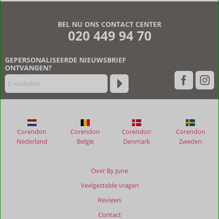
BEL NU ONS CONTACT CENTER
020 449 94 70
GEPERSONALISEERDE NIEUWSBRIEF
ONTVANGEN?
Corendon
Corendon
Corendon
Corendon
Nederland
België
Denmark
Zweden
Over By June
Veelgestelde vragen
Reviews
Contact