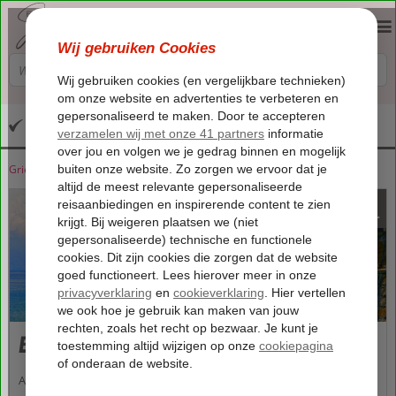
Altijd inclusief huurauto
Griekenland
Home
Corfu
Corfu
Benitses
897
va
p.p.
Benitses
Achter de prachtig begroeide bergen met pijnbomen en cipressen,