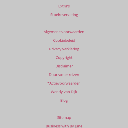
relevantie
Extra's
van
de
Stoelreservering
getoonde
beoordelingen
te
Algemene voorwaarden
garanderen.
Cookiebeleid
Meer
info
Privacy verklaring
over
Copyright
onze
beoordelingen.
Disclaimer
Duurzamer reizen
*Actievoorwaarden
Wendy van Dijk
Blog
Sitemap
Business with By June