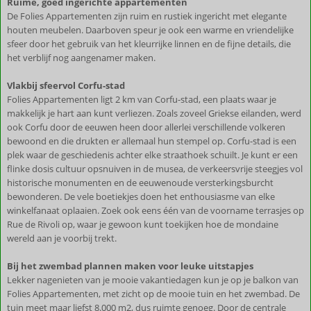
Ruime, goed ingerichte appartementen
De Folies Appartementen zijn ruim en rustiek ingericht met elegante
houten meubelen. Daarboven speur je ook een warme en vriendelijke
sfeer door het gebruik van het kleurrijke linnen en de fijne details, die
het verblijf nog aangenamer maken.
Vlakbij sfeervol Corfu-stad
Folies Appartementen ligt 2 km van Corfu-stad, een plaats waar je
makkelijk je hart aan kunt verliezen. Zoals zoveel Griekse eilanden, werd
ook Corfu door de eeuwen heen door allerlei verschillende volkeren
bewoond en die drukten er allemaal hun stempel op. Corfu-stad is een
plek waar de geschiedenis achter elke straathoek schuilt. Je kunt er een
flinke dosis cultuur opsnuiven in de musea, de verkeersvrije steegjes vol
historische monumenten en de eeuwenoude versterkingsburcht
bewonderen. De vele boetiekjes doen het enthousiasme van elke
winkelfanaat oplaaien. Zoek ook eens één van de voorname terrasjes op
Rue de Rivoli op, waar je gewoon kunt toekijken hoe de mondaine
wereld aan je voorbij trekt.
Bij het zwembad plannen maken voor leuke uitstapjes
Lekker nagenieten van je mooie vakantiedagen kun je op je balkon van
Folies Appartementen, met zicht op de mooie tuin en het zwembad. De
tuin meet maar liefst 8.000 m2, dus ruimte genoeg. Door de centrale