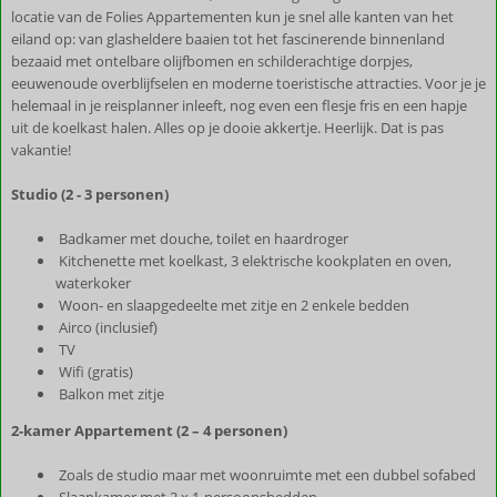
locatie van de Folies Appartementen kun je snel alle kanten van het
eiland op: van glasheldere baaien tot het fascinerende binnenland
bezaaid met ontelbare olijfbomen en schilderachtige dorpjes,
eeuwenoude overblijfselen en moderne toeristische attracties. Voor je je
helemaal in je reisplanner inleeft, nog even een flesje fris en een hapje
uit de koelkast halen. Alles op je dooie akkertje. Heerlijk. Dat is pas
vakantie!
Studio (2 - 3 personen)
Badkamer met douche, toilet en haardroger
Kitchenette met koelkast, 3 elektrische kookplaten en oven,
waterkoker
Woon- en slaapgedeelte met zitje en 2 enkele bedden
Airco (inclusief)
TV
Wifi (gratis)
Balkon met zitje
2-kamer Appartement (2 – 4 personen)
Zoals de studio maar met woonruimte met een dubbel sofabed