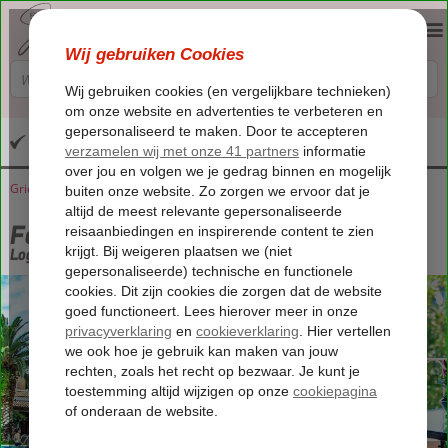
Altijd inclusief huurauto
Griekenland
Home
Corfu
Corfu-Stad
Folies Appartementen
Folies Appartementen
Logies
-
Appartement