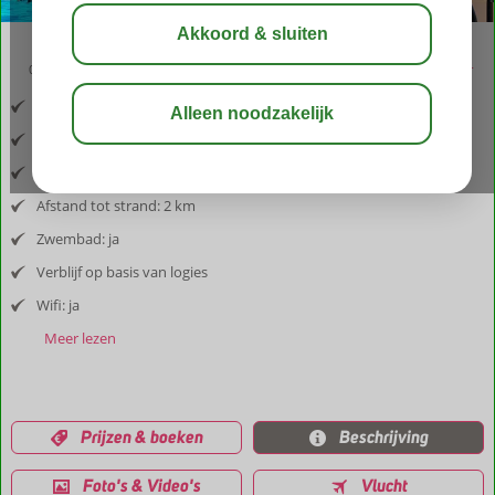
02:50
aug 31°
C
delen
bewaar
Inclusief vlucht en huurauto
Afstand luchthaven: 2 km
Afstand tot dorp: Corfu-stad 2 km, winkel/restaurants 50 m
Afstand tot strand: 2 km
Zwembad: ja
Verblijf op basis van logies
Wifi: ja
Meer lezen
Prijzen & boeken
Beschrijving
Foto's & Video's
Vlucht