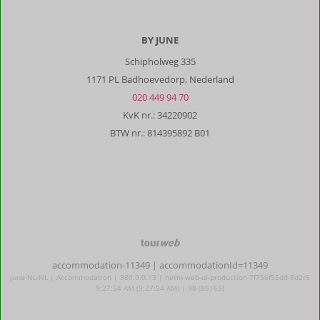
BY JUNE
Schipholweg 335
1171 PL Badhoevedorp, Nederland
020 449 94 70
KvK nr.: 34220902
BTW nr.: 814395892 B01
TourWeb
©
accommodation-11349
| accommodationId=11349
NetMatch
june-NL-NL | Accommodation | 380.0.0.13 | netm-web-ui-production-7f756f55dd-8d2r5
9:27:54 AM (9:27:54 AM) | 98 (85|65)