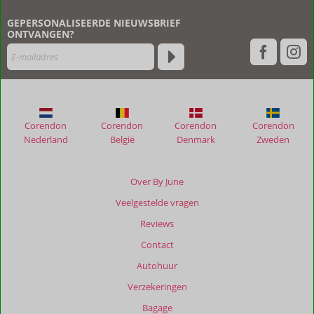
klanten
geschreven
GEPERSONALISEERDE NIEUWSBRIEF
na
ONTVANGEN?
hun
verblijf
in
Folies
Appartementen
Corendon
Corendon
Corendon
Corendon
Beoordelingen
Nederland
België
Denmark
Zweden
die
ouder
zijn
Over By June
dan
Veelgestelde vragen
48
maanden
Reviews
worden
Contact
niet
meer
Autohuur
weergegeven
Verzekeringen
om
de
Bagage