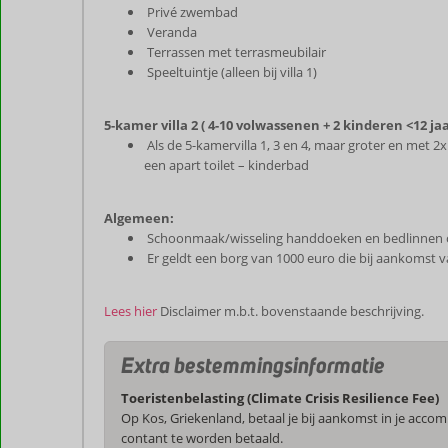
Privé zwembad
Veranda
Terrassen met terrasmeubilair
Speeltuintje (alleen bij villa 1)
5-kamer villa 2 ( 4-10 volwassenen + 2 kinderen <12 ja
Als de 5-kamervilla 1, 3 en 4, maar groter en met
een apart toilet – kinderbad
Algemeen:
Schoonmaak/wisseling handdoeken en bedlinnen 
Er geldt een borg van 1000 euro die bij aankomst v
Lees hier
Disclaimer m.b.t. bovenstaande beschrijving.
Extra bestemmingsinformatie
Toeristenbelasting (Climate Crisis Resilience Fee)
Op Kos, Griekenland, betaal je bij aankomst in je acco
contant te worden betaald.