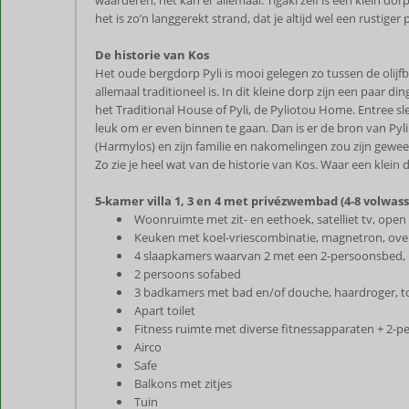
waarderen, het kan er allemaal. Tigaki zelf is een klein dor
het is zo’n langgerekt strand, dat je altijd wel een rustige
De historie van Kos
Het oude bergdorp Pyli is mooi gelegen zo tussen de olijf
allemaal traditioneel is. In dit kleine dorp zijn een paa
het Traditional House of Pyli, de Pyliotou Home. Entree slec
leuk om er even binnen te gaan. Dan is er de bron van Pyli
(Harmylos) en zijn familie en nakomelingen zou zijn gew
Zo zie je heel wat van de historie van Kos. Waar een klein d
5-kamer villa 1, 3 en 4 met privézwembad (4-8 volwass
Woonruimte met zit- en eethoek, satelliet tv, ope
Keuken met koel-vriescombinatie, magnetron, ove
4 slaapkamers waarvan 2 met een 2-persoonsbed, 1
2 persoons sofabed
3 badkamers met bad en/of douche, haardroger, to
Apart toilet
Fitness ruimte met diverse fitnessapparaten + 2-
Airco
Safe
Balkons met zitjes
Tuin