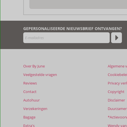
De
beoordelingen
zijn
GEPERSONALISEERDE NIEUWSBRIEF ONTVANGEN?
door
onze
klanten
geschreven
na
hun
verblijf
Over By June
Algemene 
in
Xenos
Veelgestelde vragen
Cookiebele
Villa's
Reviews
Privacy ver
Contact
Copyright
Beoordelingen
die
Autohuur
Disclaimer
ouder
Verzekeringen
Duurzamer 
zijn
dan
Bagage
*Actievoor
48
Extra's
Wendy van 