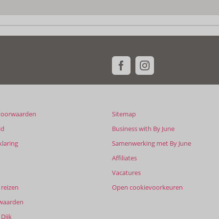
voorwaarden
Sitemap
id
Business with By June
klaring
Samenwerking met By June
Affiliates
Vacatures
reizen
Open cookievoorkeuren
waarden
Dijk