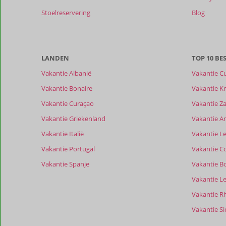
maanden
worden
Stoelreservering
Blog
niet
meer
weergegeven
om
LANDEN
TOP 10 B
de
relevantie
Vakantie Albanië
Vakantie C
van
Vakantie Bonaire
Vakantie Kr
de
getoonde
Vakantie Curaçao
Vakantie Z
beoordelingen
Vakantie Griekenland
Vakantie A
te
garanderen.
Vakantie Italië
Vakantie Le
Meer
Vakantie Portugal
Vakantie C
info
over
Vakantie Spanje
Vakantie B
onze
Vakantie L
beoordelingen.
Vakantie R
Vakantie Sic