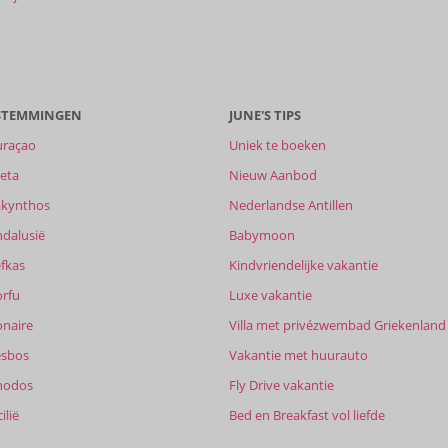
ESTEMMINGEN
JUNE'S TIPS
uraçao
Uniek te boeken
eta
Nieuw Aanbod
akynthos
Nederlandse Antillen
ndalusië
Babymoon
fkas
Kindvriendelijke vakantie
orfu
Luxe vakantie
onaire
Villa met privézwembad Griekenland
esbos
Vakantie met huurauto
hodos
Fly Drive vakantie
ilië
Bed en Breakfast vol liefde