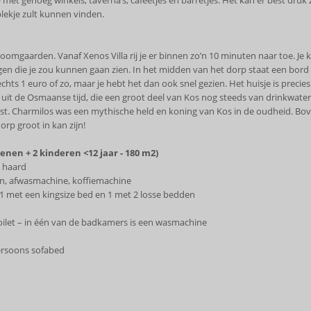
p met genoeg winkels, taverna’s, cafeetjes en barretjes. Het kan er best druk z
r plekje zult kunnen vinden.
boomgaarden. Vanaf Xenos Villa rij je er binnen zo’n 10 minuten naar toe. Je
r dingen die je zou kunnen gaan zien. In het midden van het dorp staat een b
hts 1 euro of zo, maar je hebt het dan ook snel gezien. Het huisje is precies 
 uit de Osmaanse tijd, die een groot deel van Kos nog steeds van drinkwater 
eest. Charmilos was een mythische held en koning van Kos in de oudheid. B
orp groot in kan zijn!
enen + 2 kinderen <12 jaar -
180 m2
)
n haard
n, afwasmachine, koffiemachine
 met een kingsize bed en 1 met 2 losse bedden
ilet – in één van de badkamers is een wasmachine
persoons sofabed