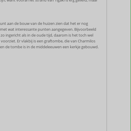
ijn, want vooral het strand van Tigaki is erg geliefd, maar
 kunt aan de bouw van de huizen zien dat het er nog
ord met wat interessante punten aangegeven. Bijvoorbeeld
zo ingericht als in de oude tijd, daarom is het toch wel
voorziet. Er vlakbij is een graftombe, die van Charmilos
oven de tombe is in de middeleeuwen een kerkje gebouwd.