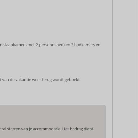
 van slaapkamers met 2-persoonsbed) en 3 badkamers en
ind van de vakantie weer terug wordt geboekt
antal sterren van je accommodatie. Het bedrag dient