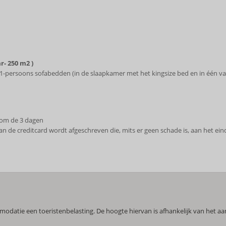
ar-
250 m2
)
 2x1-persoons sofabedden (in de slaapkamer met het kingsize bed en in één
om de 3 dagen
an de creditcard wordt afgeschreven die, mits er geen schade is, aan het e
mmodatie een toeristenbelasting. De hoogte hiervan is afhankelijk van het a