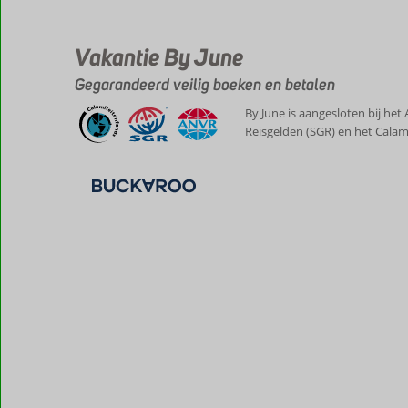
Vakantie By June
Gegarandeerd veilig boeken en betalen
By June is aangesloten bij het
Reisgelden (SGR) en het Calam