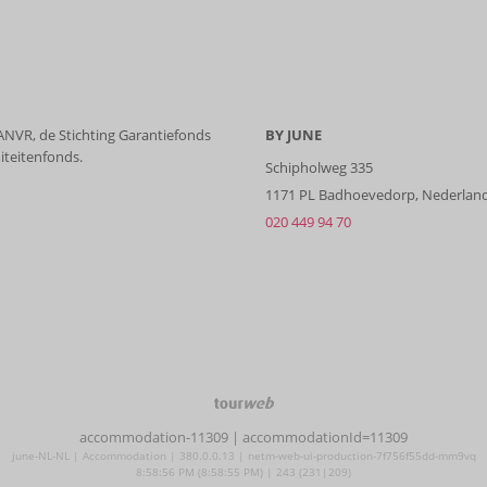
 ANVR, de Stichting Garantiefonds
BY JUNE
iteitenfonds.
Schipholweg 335
1171 PL Badhoevedorp, Nederlan
020 449 94 70
TourWeb
©
accommodation-11309
| accommodationId=11309
NetMatch
june-NL-NL | Accommodation | 380.0.0.13 | netm-web-ui-production-7f756f55dd-mm9vq
8:58:56 PM (8:58:55 PM) | 243 (231|209)