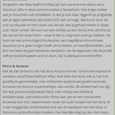
De gasten van Eleia Seafront Villas zijn het roerend met elkaar eens:
Absoluut alles in deze accommodatie is fantastisch. Het enige nadeel
wat je misschien zult ontdekken, is dat je ook daar, liggend op je ligbedje
aan je eigen zwembad, dat boek tóch niet uit krijgt. Dat komt door de
rust op die plek en het ruisen van de zee, wat je geheid steeds in slaap
sust. Maar verder: de luxe van een ontbijt op een terras met uitzicht op
die zee en het dorp Petra – waar ik het zo nog even over ga hebben. De
luxe van een prima ingerichte keuken, een dagelijkse schoonmaak
waardoor je er geen vinger hoeft uit te steken, en heerlijke bedden. Last
but not least de gastvrijheid en aandacht van de eigenaars, die als je wilt
zelfs je boodschappen voor je doen, dat is allemaal onovertroffen.
Petra & Anaxos
Net als het strand is ook het dorp Anaxos binnen 10 minuten lopend te
bereiken vanaf Eleia Seafront Villas. Hoe klein het dorp ook is, het is er
gezellig en gemoedelijk, met voldoende aanbod aan goede tavernes,
terrassen en diverse supermarktjes. Iets verder, de andere kant op, ligt
het wat grotere badplaatsje Petra. Hier vind je een heel leuk
winkelstraatje, veel restaurants direct aan zee en een mooie kerk
bovenop een rots. Daaromheen staan de oude huisjes van het dorp. Er
is een langgerekt zand/kiezelstrand aan de westkant van het dorp. In
Petra kun je boottochtjes boeken. Een heerlijke dag op zee, met stops