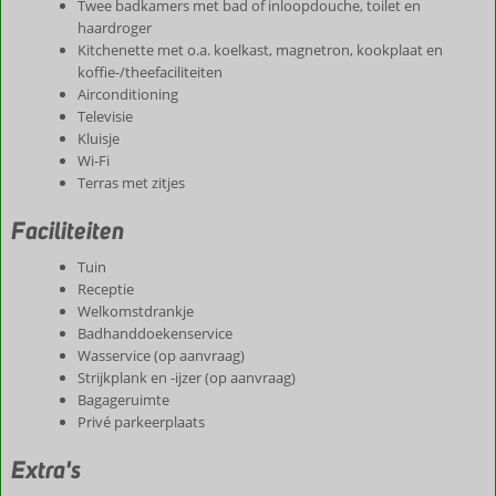
Twee badkamers met bad of inloopdouche, toilet en
haardroger
Kitchenette met o.a. koelkast, magnetron, kookplaat en
koffie-/theefaciliteiten
Airconditioning
Televisie
Kluisje
Wi-Fi
Terras met zitjes
Faciliteiten
Tuin
Receptie
Welkomstdrankje
Badhanddoekenservice
Wasservice (op aanvraag)
Strijkplank en -ijzer (op aanvraag)
Bagageruimte
Privé parkeerplaats
Extra's