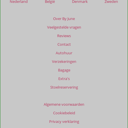
Nederland
België
Denmark
Zweden
Beoordelingen
die
ouder
Over By June
zijn
Veelgestelde vragen
dan
48
Reviews
maanden
Contact
worden
niet
Autohuur
meer
Verzekeringen
weergegeven
om
Bagage
de
Extra's
relevantie
van
Stoelreservering
de
getoonde
beoordelingen
Algemene voorwaarden
te
Cookiebeleid
garanderen.
Meer
Privacy verklaring
info