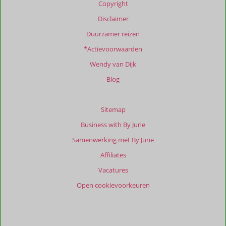
Copyright
over
onze
Disclaimer
beoordelingen.
Duurzamer reizen
*Actievoorwaarden
Totale
score
Wendy van Dijk
Gebaseerd
Blog
op:
1
beoordelingen
Sitemap
Business with By June
Samenwerking met By June
Scoreverdeling
Affiliates
Algemene indruk
10
Eten
10
Ligging
10
Kamers
10
Vacatures
Service
10
Wifi kwaliteit
7,0
Open cookievoorkeuren
Prijs/kwaliteit
9,0
Ervaringen
van