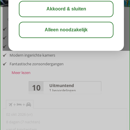
03:30
aug 30°
C
delen
bewaar
Inclusief vlucht en huurauto
Aan zee gelegen
Een prachtige privé villa met zwembad
Modern ingerichte kamers
Fantastische zonsondergangen
Meer lezen
10
Uitmuntend
1 beoordelingen
+
+
02 okt 2026 (vr)
8 dagen (7 nachten)
vanaf Amsterdam