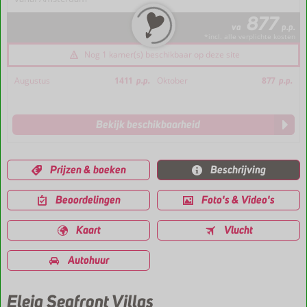
877
va
p.p.
*incl. alle verplichte kosten
Nog 1 kamer(s) beschikbaar op deze site
Augustus
1411
p.p.
Oktober
877
p.p.
Bekijk beschikbaarheid
Prijzen & boeken
Beschrijving
Beoordelingen
Foto's & Video's
Kaart
Vlucht
Autohuur
Eleia Seafront Villas