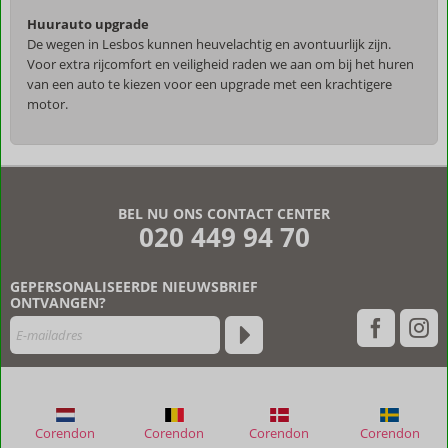
Huurauto upgrade
De wegen in Lesbos kunnen heuvelachtig en avontuurlijk zijn.
Voor extra rijcomfort en veiligheid raden we aan om bij het huren
van een auto te kiezen voor een upgrade met een krachtigere
motor.
De
beoordelingen
zijn
BEL NU ONS CONTACT CENTER
door
020 449 94 70
onze
klanten
geschreven
GEPERSONALISEERDE NIEUWSBRIEF
na
ONTVANGEN?
hun
verblijf
in
Eleia
Seafront
Villas
Corendon
Corendon
Corendon
Corendon