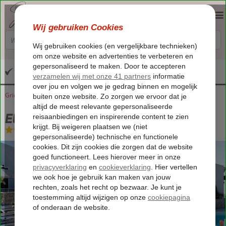
Altijd inclusief huurauto
Griekenland
Home
Lesbos
Petra
Eleia Seafront Villas
Eleia Seafront Villas
Logies
-
Villa