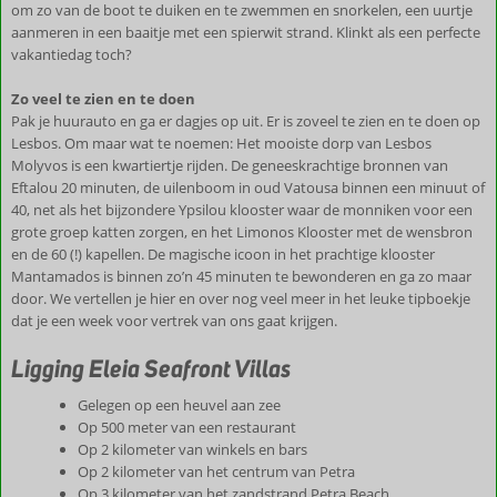
om zo van de boot te duiken en te zwemmen en snorkelen, een uurtje
aanmeren in een baaitje met een spierwit strand. Klinkt als een perfecte
vakantiedag toch?
Zo veel te zien en te doen
Pak je huurauto en ga er dagjes op uit. Er is zoveel te zien en te doen op
Lesbos. Om maar wat te noemen: Het mooiste dorp van Lesbos
Molyvos is een kwartiertje rijden. De geneeskrachtige bronnen van
Eftalou 20 minuten, de uilenboom in oud Vatousa binnen een minuut of
40, net als het bijzondere Ypsilou klooster waar de monniken voor een
grote groep katten zorgen, en het Limonos Klooster met de wensbron
en de 60 (!) kapellen. De magische icoon in het prachtige klooster
Mantamados is binnen zo’n 45 minuten te bewonderen en ga zo maar
door. We vertellen je hier en over nog veel meer in het leuke tipboekje
dat je een week voor vertrek van ons gaat krijgen.
Ligging Eleia Seafront Villas
Gelegen op een heuvel aan zee
Op 500 meter van een restaurant
Op 2 kilometer van winkels en bars
Op 2 kilometer van het centrum van Petra
Op 3 kilometer van het zandstrand Petra Beach