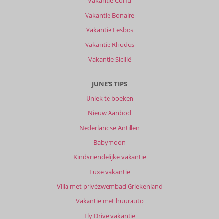
Vakantie Corfu
eiland.
Vakantie Bonaire
Genoeg
te
Vakantie Lesbos
ondernemen
Vakantie Rhodos
met
de
Vakantie Sicilië
auto.
JUNE'S TIPS
Over
Eleia
Uniek te boeken
Seafront
Nieuw Aanbod
Villas:
Super
Nederlandse Antillen
lokatie!
Babymoon
Wij
voelden
Kindvriendelijke vakantie
ons
Luxe vakantie
direct
thuis,
Villa met privézwembad Griekenland
mede
Vakantie met huurauto
door
de
Fly Drive vakantie