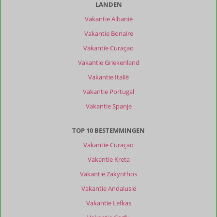
onze
LANDEN
klanten
Vakantie Albanië
Filter
reisgezelschap
Vakantie Bonaire
Alle
Vakantie Curaçao
Sorteren
Vakantie Griekenland
op
Vakantie Italië
datum (nieuw > oud)
Vakantie Portugal
Vakantie Spanje
Anoniem
10
Nederland
TOP 10 BESTEMMINGEN
Met partner
,
Vakantie Curaçao
05 mei 2025
Vakantie Kreta
Vakantie Zakynthos
Over
Vakantie Andalusië
Petra:
Vakantie Lefkas
Mooi
groen