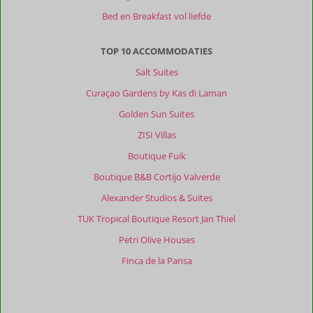
zeer
Bed en Breakfast vol liefde
attente
medewerkers.
TOP 10 ACCOMMODATIES
Algemene indruk
10
Eten
10
Salt Suites
Ligging
10
Kamers
10
Service
10
Wifi kwaliteit
7
Curaçao Gardens by Kas di Laman
Prijs/kwaliteit
9
Golden Sun Suites
ZISI Villas
Boutique Fuik
Boutique B&B Cortijo Valverde
Alexander Studios & Suites
TUK Tropical Boutique Resort Jan Thiel
Petri Olive Houses
Finca de la Pansa