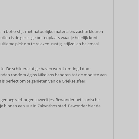
 in boho-stijl, met natuurlijke materialen, zachte kleuren
ten is de gezellige buitenplaats waar je heerlijk kunt
ltieme plek om te relaxen: rustig, stijlvol en helemaal
ukte. De schilderachtige haven wordt omringd door
 stranden rondom Agios Nikolaos behoren tot de mooiste van
is perfect om te genieten van de Griekse sfeer.
ft genoeg verborgen juweeltjes. Bewonder het iconische
n je binnen een uur in Zakynthos stad. Bewonder hier de