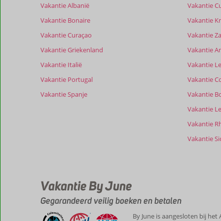
de
Vakantie Albanië
Vakantie C
relevantie
Vakantie Bonaire
Vakantie Kr
van
de
Vakantie Curaçao
Vakantie Z
getoonde
Vakantie Griekenland
Vakantie A
beoordelingen
te
Vakantie Italië
Vakantie Le
garanderen.
Vakantie Portugal
Vakantie C
Meer
info
Vakantie Spanje
Vakantie B
over
Vakantie L
onze
beoordelingen.
Vakantie R
Vakantie Sic
Vakantie By June
Gegarandeerd veilig boeken en betalen
By June is aangesloten bij het