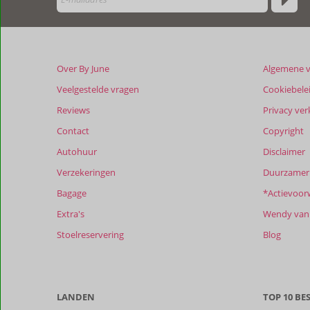
klanten
geschreven
na
hun
verblijf
Over By June
Algemene 
in
Thelxis
Veelgestelde vragen
Cookiebele
Suites
Reviews
Privacy ver
Two
Contact
Copyright
Beoordelingen
Autohuur
Disclaimer
die
Verzekeringen
Duurzamer 
ouder
zijn
Bagage
*Actievoor
dan
Extra's
Wendy van 
48
maanden
Stoelreservering
Blog
worden
niet
meer
weergegeven
LANDEN
TOP 10 B
om