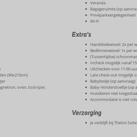
Veranda
Bagageruimte (op aanvra
Privéparkeergelegenheid
Wi-Fi
Extra's
Handdoekwissel: 2x per 
Bedlinnenwissel: 1x per 
(Tussentijdse) schoonmaa
Incheck mogelijk vanaf 15
)
Uitchecken voor 11:00 uu
den (90x210cm)
Late check-out mogelijk o
ger
Babybedje (op aanvraag)
netron, oven, tosti-ijzer,
Baby-/kinderstoeltje (op 
Huisdieren niet toegesta
Accommodatie is niet rols
Verzorging
Je verblijft bij Thelxis Su