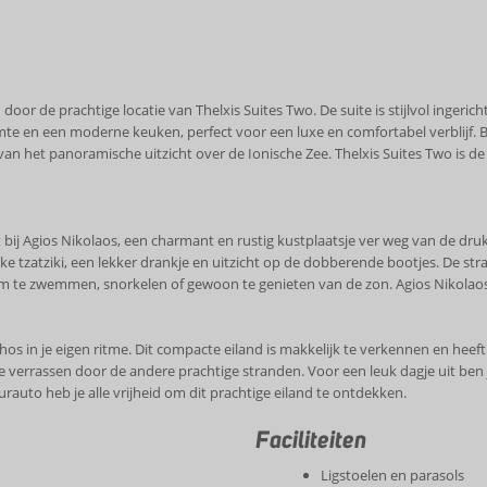
or de prachtige locatie van Thelxis Suites Two. De suite is stijlvol ingericht
mte en een moderne keuken, perfect voor een luxe en comfortabel verblijf. Bui
an het panoramische uitzicht over de Ionische Zee. Thelxis Suites Two is de u
t bij Agios Nikolaos, een charmant en rustig kustplaatsje ver weg van de dr
rlijke tzatziki, een lekker drankje en uitzicht op de dobberende bootjes. De
 om te zwemmen, snorkelen of gewoon te genieten van de zon. Agios Nikolaos 
os in je eigen ritme. Dit compacte eiland is makkelijk te verkennen en hee
 je verrassen door de andere prachtige stranden. Voor een leuk dagje uit be
urauto heb je alle vrijheid om dit prachtige eiland te ontdekken.
Faciliteiten
Ligstoelen en parasols