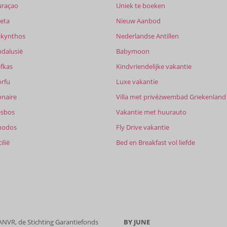
uraçao
Uniek te boeken
eta
Nieuw Aanbod
akynthos
Nederlandse Antillen
ndalusië
Babymoon
fkas
Kindvriendelijke vakantie
orfu
Luxe vakantie
onaire
Villa met privézwembad Griekenland
esbos
Vakantie met huurauto
hodos
Fly Drive vakantie
ilië
Bed en Breakfast vol liefde
 ANVR, de Stichting Garantiefonds
BY JUNE