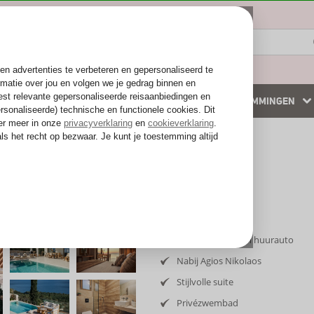
ZOMER 2026
WINTERZON
BESTEMMINGEN
 accommodaties
Weg van de drukte
Inclusief vlucht en huurauto
Nabij Agios Nikolaos
Stijlvolle suite
Privézwembad