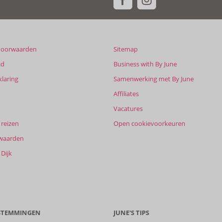
voorwaarden
Sitemap
id
Business with By June
klaring
Samenwerking met By June
Affiliates
Vacatures
reizen
Open cookievoorkeuren
waarden
Dijk
ESTEMMINGEN
JUNE'S TIPS