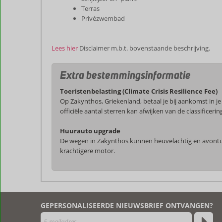
Terras
Privézwembad
Lees hier
Disclaimer m.b.t. bovenstaande beschrijving.
Extra bestemmingsinformatie
Toeristenbelasting (Climate Crisis Resilience Fee)
Op Zakynthos, Griekenland, betaal je bij aankomst in j
officiële aantal sterren kan afwijken van de classific
Huurauto upgrade
De wegen in Zakynthos kunnen heuvelachtig en avontuur
krachtigere motor.
De
beoordelingen
zijn
GEPERSONALISEERDE NIEUWSBRIEF ONTVANGEN?
door
onze