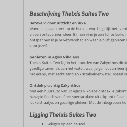
Beschrijving Thelxis Suites Two
Betoverd door uitzicht en luxe
Wanneer je aankomt op de heuvel, word je gelijk betoverd do
en een ontspannen sfeer. Binnen vind je een lichte leefrui
ontspannen in je privézwembad en waar je blijft genieten v
voor jezelf.
Genieten in Agios Nikolaos
Thelxis Suites Two ligt in het noorden van Zakynthos dich
gezellige taverna’s aan het water, waar je geniet van hee
het eiland, met zacht zand en kristalhelder water. Ideaal
Ontdek prachtig Zakynthos
Met een huurauto vanuit Agios Nikolaos ontdek je Zakynth
Navagio Beach vanaf het spectaculaire uitkijkpunt of laat
leuke straatjes en gezellige pleinen. Met de inbegrepen hu
Ligging Thelxis Suites Two
Gelegen op een heuvel