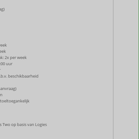
ag)
week
week
k: 2x per week
:00 uur
r
.b.v. beschikbaarheid
aanvraag)
an
toeltoegankelijk
ites Two op basis van Logies