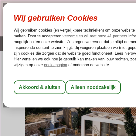
NAZOMER
LAST MINUTES
Altijd inclusief huurauto
Kleinschalige & unieke
Griekenland
Home
Zakynthos
Agios Nikolaos
Thelxis Suites Two
Thelxis Suites Two
Logies
-
Appartement