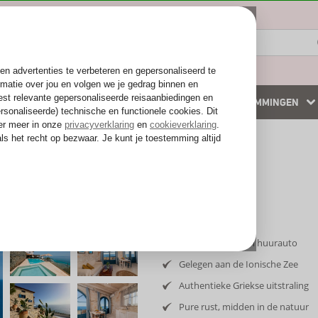
ZOMER 2026
WINTERZON
BESTEMMINGEN
 accommodaties
Weg van de drukte
Inclusief vlucht en huurauto
Gelegen aan de Ionische Zee
Authentieke Griekse uitstraling
Pure rust, midden in de natuur