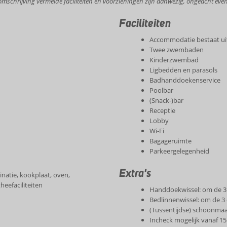
 omschrijving vermelde faciliteiten en voorzieningen zijn aanwezig, ongeacht event
Faciliteiten
Accommodatie bestaat u
Twee zwembaden
Kinderzwembad
Ligbedden en parasols
Badhanddoekenservice
Poolbar
(Snack-)bar
Receptie
Lobby
Wi-Fi
Bagageruimte
Parkeergelegenheid
Extra's
natie, kookplaat, oven,
heefaciliteiten
Handdoekwissel: om de 3
Bedlinnenwissel: om de 3
(Tussentijdse) schoonmaak
Incheck mogelijk vanaf 15