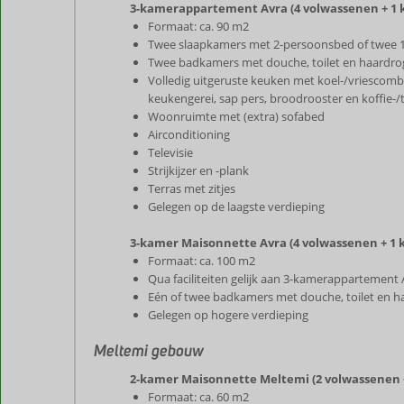
3-kamerappartement Avra (4 volwassenen + 1 ki
Formaat: ca. 90 m2
Twee slaapkamers met 2-persoonsbed of twee
Twee badkamers met douche, toilet en haardro
Volledig uitgeruste keuken met koel-/vriescombi
keukengerei, sap pers, broodrooster en koffie-/t
Woonruimte met (extra) sofabed
Airconditioning
Televisie
Strijkijzer en -plank
Terras met zitjes
Gelegen op de laagste verdieping
3-kamer Maisonnette Avra (4 volwassenen + 1 k
Formaat: ca. 100 m2
Qua faciliteiten gelijk aan 3-kamerappartement 
Eén of twee badkamers met douche, toilet en h
Gelegen op hogere verdieping
Meltemi gebouw
2-kamer Maisonnette Meltemi (2 volwassenen + 
Formaat: ca. 60 m2