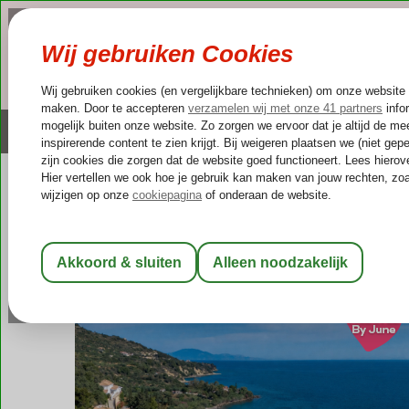
NAZOMER
LAST MINUTES
Altijd inclusief huurauto
Kleinschalige & unieke
Griekenland
Home
Zakynthos
Xirokastello
Pelagos Blue Zante
Pelagos Blue Zante
Logies
-
Appartement