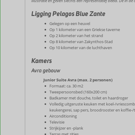
illustratie en geven slechts een representatief beeld. De in de
Ligging Pelagos Blue Zante
Gelegen op een heuvel
Op 1 kilometer van een Griekse taverne
Op 2 kilometer van het strand
Op 8 kilometer van Zakynthos-Stad
Op 10 kilometer van de luchthaven
Kamers
Avra gebouw
Junior Suite Avra (max. 2 personen)
Formaat: ca. 30 m2
Tweepersoonsbed (160x200 cm)
Badkamer met douche, toilet en haardroger
Volledig uitgeruste keuken met koel-/vriescombi
keukengerei, sap pers, broodrooster en koffie-/t
Airconditioning
Televisie
Strijkijzer en -plank
Terras met zitjes