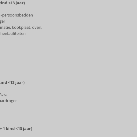
nd <13 jaar)
 1-persoonsbedden
ger
natie, kookplaat, oven,
heefaciliteiten
ind <13 jaar)
Avra
aardroger
1 kind <13 jaar)