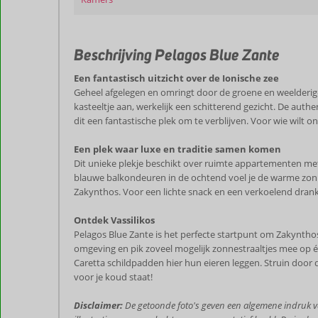
Beschrijving Pelagos Blue Zante
Een fantastisch uitzicht over de Ionische zee
Geheel afgelegen en omringt door de groene en weelderig
kasteeltje aan, werkelijk een schitterend gezicht. De aut
dit een fantastische plek om te verblijven. Voor wie wilt
Een plek waar luxe en traditie samen komen
Dit unieke plekje beschikt over ruimte appartementen met e
blauwe balkondeuren in de ochtend voel je de warme zon o
Zakynthos. Voor een lichte snack en een verkoelend drank
Ontdek Vassilikos
Pelagos Blue Zante is het perfecte startpunt om Zakynthos
omgeving en pik zoveel mogelijk zonnestraaltjes mee op 
Caretta schildpadden hier hun eieren leggen. Struin door d
voor je koud staat!
Disclaimer:
De getoonde foto's geven een algemene indruk va