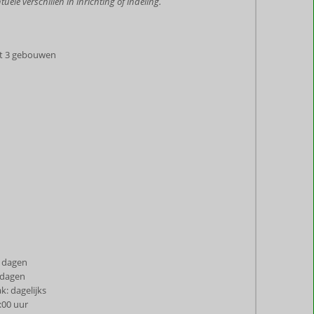
uele verschillen in inrichting of indeling.
it 3 gebouwen
 dagen
 dagen
: dagelijks
:00 uur