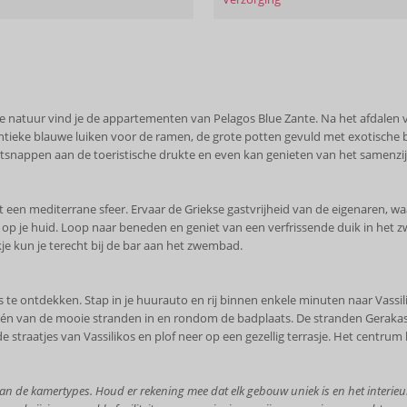
e natuur vind je de appartementen van Pelagos Blue Zante. Na het afdalen 
hentieke blauwe luiken voor de ramen, de grote potten gevuld met exotische
 ontsnappen aan de toeristische drukte en even kan genieten van het samenzij
en mediterrane sfeer. Ervaar de Griekse gastvrijheid van de eigenaren, waar
p je huid. Loop naar beneden en geniet van een verfrissende duik in het z
je kun je terecht bij de bar aan het zwembad.
 te ontdekken. Stap in je huurauto en rij binnen enkele minuten naar Vassi
één van de mooie stranden in en rondom de badplaats. De stranden Gerakas 
e straatjes van Vassilikos en plof neer op een gezellig terrasje. Het centrum
n de kamertypes. Houd er rekening mee dat elk gebouw uniek is en het interieur