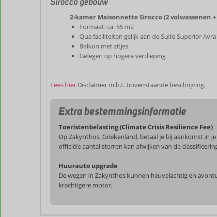
Sirocco gebouw
2-kamer Maisonnette Sirocco (2 volwassenen + 1
Formaat: ca. 55 m2
Qua faciliteiten gelijk aan de Suite Superior Avra
Balkon met zitjes
Gelegen op hogere verdieping
Lees hier
Disclaimer m.b.t. bovenstaande beschrijving.
Extra bestemmingsinformatie
Toeristenbelasting (Climate Crisis Resilience Fee)
Op Zakynthos, Griekenland, betaal je bij aankomst in j
officiële aantal sterren kan afwijken van de classific
Huurauto upgrade
De wegen in Zakynthos kunnen heuvelachtig en avontuur
krachtigere motor.
De