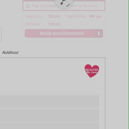
Nog 2 kamer(s) beschikbaar op deze site
Augustus
782
p.p.
September
801
p.p.
Oktober
739
p.p.
Bekijk beschikbaarheid
Autohuur