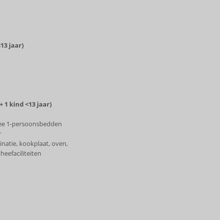
13 jaar)
1 kind <13 jaar)
ee 1-persoonsbedden
r
natie, kookplaat, oven,
heefaciliteiten