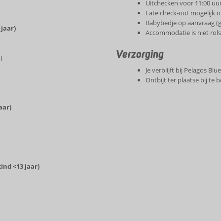
Uitchecken voor 11:00 uu
Late check-out mogelijk o
Babybedje op aanvraag (g
 jaar)
Accommodatie is niet rols
Verzorging
)
Je verblijft bij Pelagos Bl
Ontbijt ter plaatse bij te
aar)
ind <13 jaar)