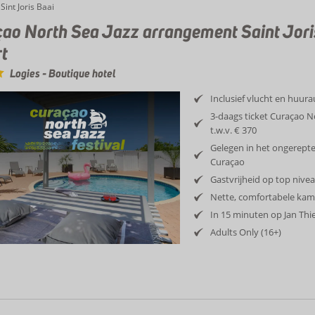
Sint Joris Baai
ao North Sea Jazz arrangement Saint Jori
t
Logies
-
Boutique hotel
Inclusief vlucht en huur
3-daags ticket Curaçao No
t.w.v. € 370
Gelegen in het ongerepte
Curaçao
Gastvrijheid op top nive
Nette, comfortabele kam
In 15 minuten op Jan Th
Adults Only (16+)