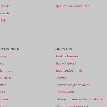
reizen
Open cookievoorkeuren
waarden
Dijk
ESTEMMINGEN
JUNE'S TIPS
uraçao
Uniek te boeken
eta
Nieuw Aanbod
akynthos
Nederlandse Antillen
ndalusië
Babymoon
fkas
Kindvriendelijke vakantie
orfu
Luxe vakantie
onaire
Villa met privézwembad Griekenland
esbos
Vakantie met huurauto