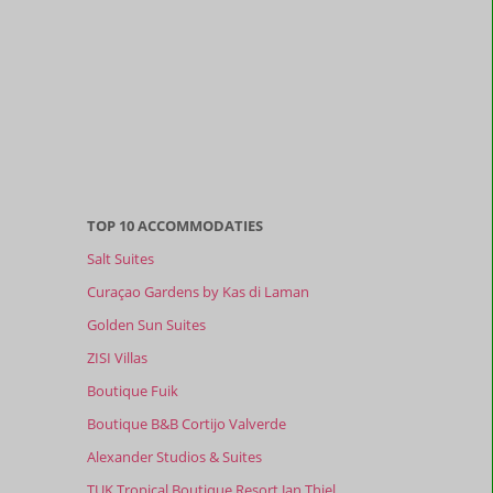
TOP 10 ACCOMMODATIES
Salt Suites
Curaçao Gardens by Kas di Laman
Golden Sun Suites
ZISI Villas
Boutique Fuik
Boutique B&B Cortijo Valverde
Alexander Studios & Suites
TUK Tropical Boutique Resort Jan Thiel