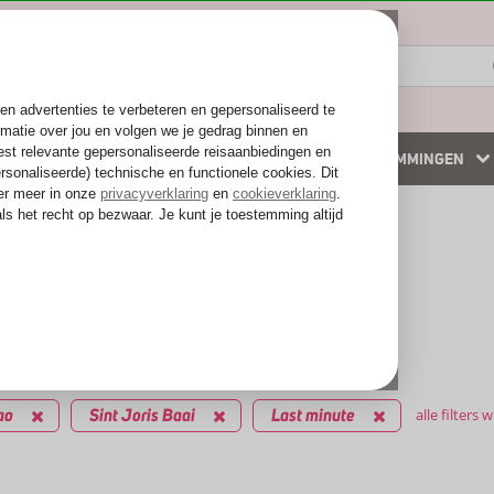
ZOMER 2026
WINTERZON
BESTEMMINGEN
 accommodaties
Weg van de drukte
kantie reizen
inute Sint Joris Baai
edingen
filters
ao
Sint Joris Baai
Last minute
alle filters 