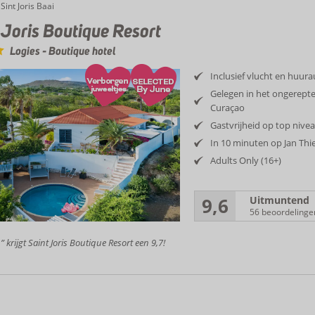
Sint Joris Baai
 Joris Boutique Resort
Logies
-
Boutique hotel
Inclusief vlucht en huur
Gelegen in het ongerepte
Curaçao
Gastvrijheid op top nive
In 10 minuten op Jan Th
Adults Only (16+)
9,6
Uitmuntend
56 beoordelinge
” krijgt Saint Joris Boutique Resort een 9,7!