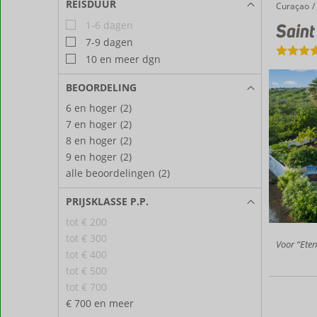
REISDUUR
Curaçao
Saint Joris Boutique Resort
Home
1-6 dagen
Saint
7-9 dagen
10 en meer dgn
BEOORDELING
6 en hoger
(2)
7 en hoger
(2)
8 en hoger
(2)
9 en hoger
(2)
alle beoordelingen
(2)
PRIJSKLASSE P.P.
tot € 200
tot € 300
Voor “Eten
tot € 400
tot € 500
tot € 700
€ 700 en meer