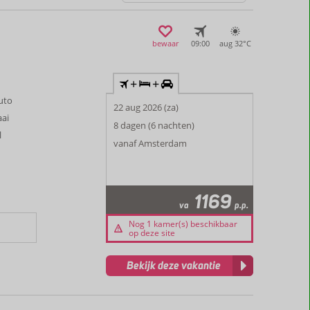
bewaar
09:00
aug 32°
C
+
+
auto
22 aug 2026 (za)
aai
8 dagen (6 nachten)
l
vanaf Amsterdam
1169
va
p.p.
Nog 1 kamer(s) beschikbaar
op deze site
Bekijk deze vakantie