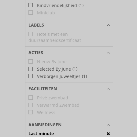
(1)
Kindvriendelijkheid
Miniclub
LABELS
Hotels met een
duurzaamheidscertificaat
ACTIES
Nieuw By June
(1)
Selected By June
(1)
Verborgen Juweeltjes
FACILITEITEN
Privé zwembad
Verwarmd Zwembad
Wellness
AANBIEDINGEN
Last minute