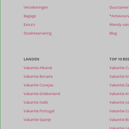
Verzekeringen
Duurzamer 
Bagage
*Actievoor
Extra's
Wendy van 
Stoelreservering
Blog
LANDEN
TOP 10 B
Vakantie Albanië
Vakantie C
Vakantie Bonaire
Vakantie Kr
Vakantie Curaçao
Vakantie Z
Vakantie Griekenland
Vakantie A
Vakantie Italië
Vakantie Le
Vakantie Portugal
Vakantie C
Vakantie Spanje
Vakantie B
Vakantie L