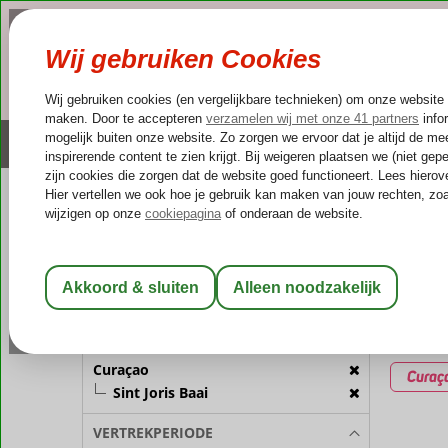
NAZOMER
LAST MINUTES
Altijd inclusief huurauto
Kleinschalige & unieke
REISGEZELSCHAP
Home
Va
Kamer 1:
2 Personen
Last m
Wijzig Reisgezelschap
3 aanbi
BESTEMMING
Gekozen 
Curaçao
Curaç
Sint Joris Baai
VERTREKPERIODE