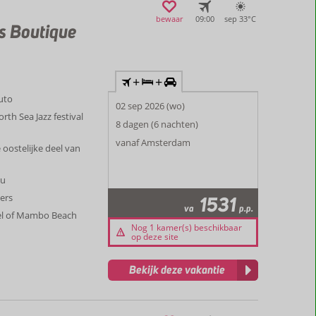
bewaar
09:00
sep 33°
C
s Boutique
+
+
auto
02 sep 2026 (wo)
rth Sea Jazz festival
8 dagen (6 nachten)
vanaf Amsterdam
 oostelijke deel van
au
ers
1531
va
p.p.
iel of Mambo Beach
Nog 1 kamer(s) beschikbaar
op deze site
Bekijk deze vakantie