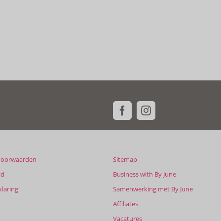
voorwaarden
Sitemap
id
Business with By June
klaring
Samenwerking met By June
Affiliates
Vacatures