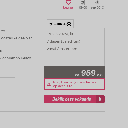
bewaar
09:00
sep 33°
C
+
+
auto
15 sep 2026 (di)
 oostelijke deel van
7 dagen (5 nachten)
vanaf Amsterdam
au
iel of Mambo Beach
969
va
p.p.
Nog 1 kamer(s) beschikbaar
op deze site
n
Bekijk deze vakantie