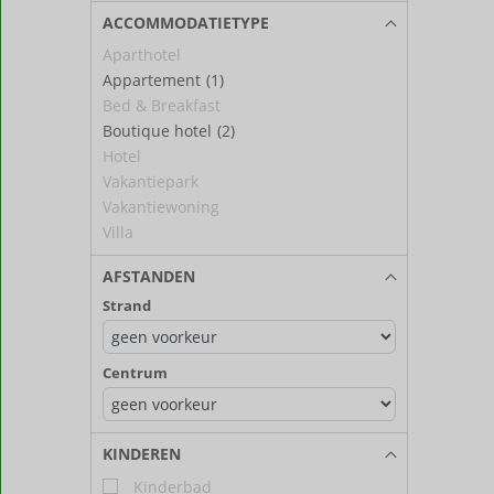
ACCOMMODATIETYPE
Aparthotel
Appartement
(1)
Bed & Breakfast
Boutique hotel
(2)
Hotel
Vakantiepark
Vakantiewoning
Villa
AFSTANDEN
Strand
Centrum
KINDEREN
Kinderbad