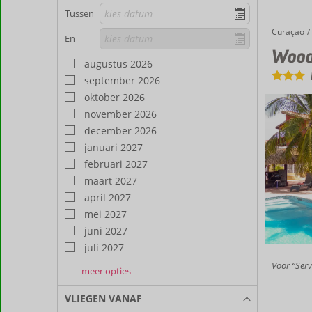
Tussen
Curaçao
Woodsto
Home
En
Wood
augustus 2026
september 2026
oktober 2026
november 2026
december 2026
januari 2027
februari 2027
maart 2027
april 2027
mei 2027
juni 2027
juli 2027
Voor “Serv
meer opties
augustus
september
oktober
2027
2027
2027
VLIEGEN VANAF