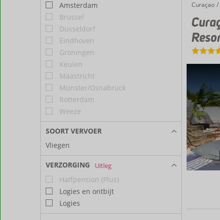
Amsterdam
Curaçao
Curaçao North Sea Jazz arrangement Saint Joris Boutique Resort
Home
Brussel
Curaç
Düsseldorf
Resor
Eindhoven
Groningen
Keulen
Maastricht
Münster/Osnabrück
Rotterdam
Weeze
SOORT VERVOER
Vliegen
VERZORGING
Uitleg
Halfpension (Plus)
Logies en ontbijt
Logies