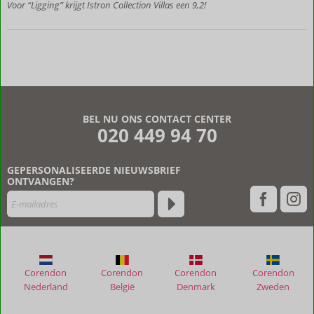
Voor “Ligging” krijgt Istron Collection Villas een 9,2!
Sfeervol en
ontspannen
verblijf
Comfortabele
villa's met
zeezicht, tuin
en
mediterrane
BEL NU ONS CONTACT CENTER
stijl
020 449 94 70
Op
loopafstand
van het
GEPERSONALISEERDE NIEUWSBRIEF
strand met
ONTVANGEN?
prachtig
panoramisch
uitzicht
Corendon
Corendon
Corendon
Corendon
Nederland
België
Denmark
Zweden