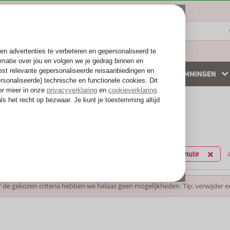
ZOMER 2026
WINTERZON
BESTEMMINGEN
 accommodaties
Weg van de drukte
kantie reizen
filters
enland
Kreta
Plati
Last minute
a
 de gekozen criteria hebben we helaas geen mogelijkheden. Tip: verwijder e