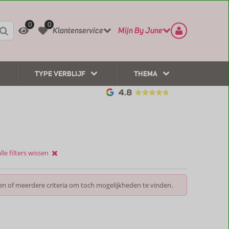
REGISTREER
CONTACT
0
0
Klantenservice
Mijn By June
TYPE VERBLIJF
THEMA
lle filters wissen
en of meerdere criteria om toch mogelijkheden te vinden.