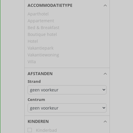
ACCOMMODATIETYPE
Aparthotel
Appartement
Bed & Breakfast
Boutique hotel
Hotel
Vakantiepark
Vakantiewoning
Villa
AFSTANDEN
Strand
Centrum
KINDEREN
Kinderbad