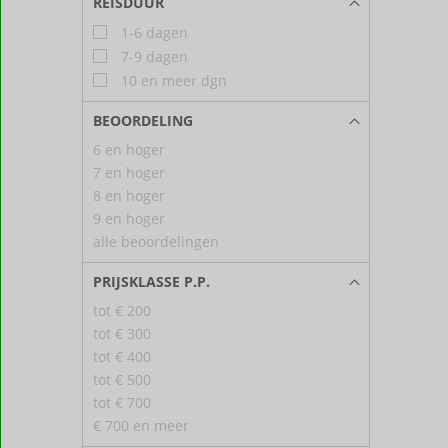
REISDUUR
1-6 dagen
7-9 dagen
10 en meer dgn
BEOORDELING
6 en hoger
7 en hoger
8 en hoger
9 en hoger
alle beoordelingen
PRIJSKLASSE P.P.
tot € 200
tot € 300
tot € 400
tot € 500
tot € 700
€ 700 en meer