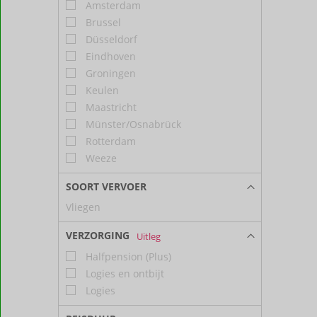
Amsterdam
Brussel
Düsseldorf
Eindhoven
Groningen
Keulen
Maastricht
Münster/Osnabrück
Rotterdam
Weeze
SOORT VERVOER
Vliegen
VERZORGING
Uitleg
Halfpension (Plus)
Logies en ontbijt
Logies