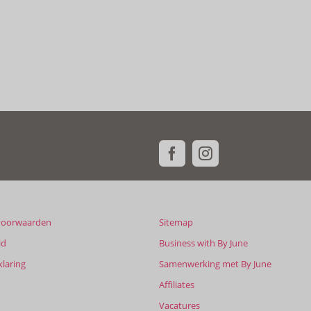
voorwaarden
Sitemap
id
Business with By June
klaring
Samenwerking met By June
Affiliates
Vacatures