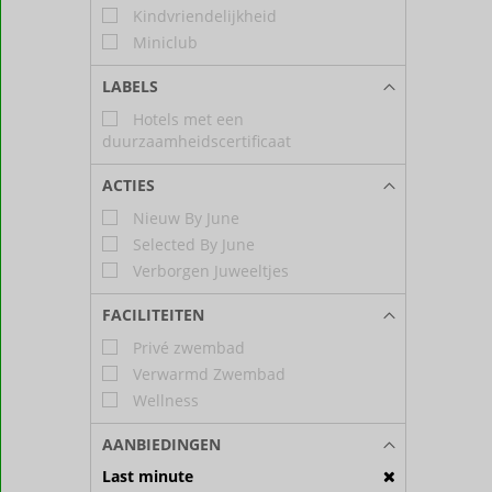
Kindvriendelijkheid
Miniclub
LABELS
Hotels met een
duurzaamheidscertificaat
ACTIES
Nieuw By June
Selected By June
Verborgen Juweeltjes
FACILITEITEN
Privé zwembad
Verwarmd Zwembad
Wellness
AANBIEDINGEN
Last minute