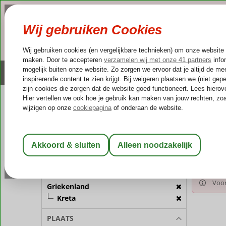
NAZOMER
LAST MINUTES
Altijd inclusief huurauto
Kleinschalige & unieke
REISGEZELSCHAP
Home
Va
Kamer 1:
2 Personen
Gekozen 
Griek
Wijzig Reisgezelschap
BESTEMMING
Voor
Griekenland
Kreta
PLAATS