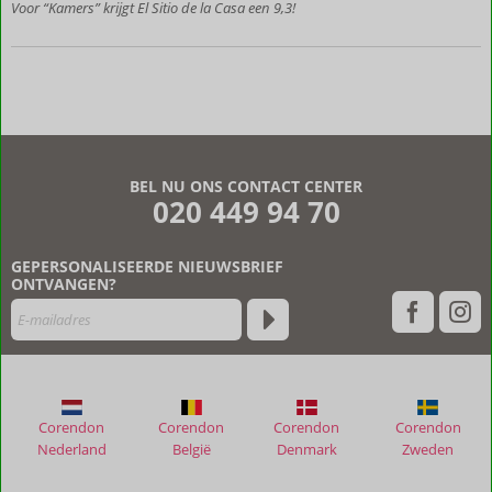
Voor “Kamers” krijgt El Sitio de la Casa een 9,3!
Oude
boerderijen
Prachtige
omgeving!
BEL NU ONS CONTACT CENTER
020 449 94 70
GEPERSONALISEERDE NIEUWSBRIEF
ONTVANGEN?
Corendon
Corendon
Corendon
Corendon
Nederland
België
Denmark
Zweden