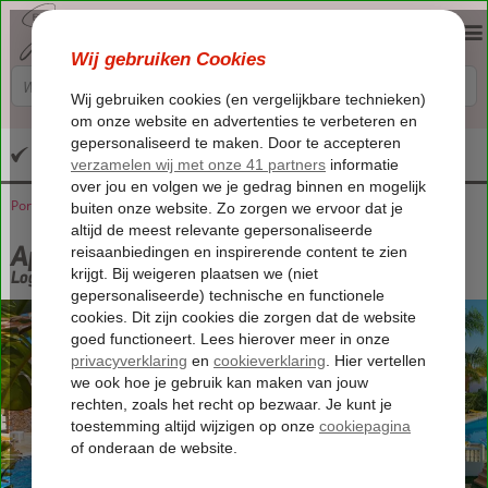
Altijd inclusief huurauto
Portugal
Home
Algarve
Albufeira
Appartementen Vila do Castelo
Appartementen Vila do Castelo
Logies
-
Appartement