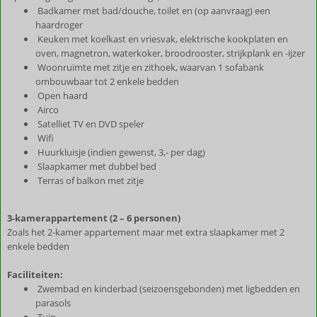
Badkamer met bad/douche, toilet en (op aanvraag) een
haardroger
Keuken met koelkast en vriesvak, elektrische kookplaten en
oven, magnetron, waterkoker, broodrooster, strijkplank en -ijzer
Woonruimte met zitje en zithoek, waarvan 1 sofabank
ombouwbaar tot 2 enkele bedden
Open haard
Airco
Satelliet TV en DVD speler
Wifi
Huurkluisje (indien gewenst, 3,- per dag)
Slaapkamer met dubbel bed
Terras of balkon met zitje
3-kamerappartement (2 – 6 personen)
Zoals het 2-kamer appartement maar met extra slaapkamer met 2
enkele bedden
Faciliteiten:
Zwembad en kinderbad (seizoensgebonden) met ligbedden en
parasols