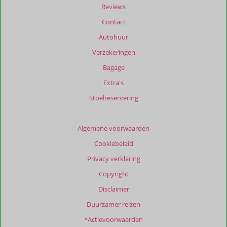
dan
Reviews
48
Contact
maanden
worden
Autohuur
niet
Verzekeringen
meer
weergegeven
Bagage
om
Extra's
de
relevantie
Stoelreservering
van
de
getoonde
Algemene voorwaarden
beoordelingen
Cookiebeleid
te
garanderen.
Privacy verklaring
Meer
Copyright
info
over
Disclaimer
onze
Duurzamer reizen
beoordelingen.
*Actievoorwaarden