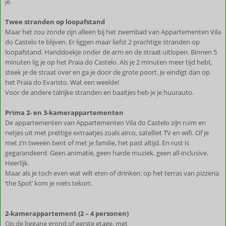
je.
Twee stranden op loopafstand
Maar het zou zonde zijn alleen bij het zwembad van Appartementen Vila
do Castelo te blijven. Er liggen maar liefst 2 prachtige stranden op
loopafstand. Handdoekje onder de arm en de straat uitlopen. Binnen 5
minuten lig je op het Praia do Castelo. Als je 2 minuten meer tijd hebt,
steek je de straat over en ga je door de grote poort. Je eindigt dan op
het Praia do Evaristo. Wat een weelde!
Voor de andere talrijke stranden en baaitjes heb je je huurauto.
Prima 2- en 3-kamerappartementen
De appartementen van Appartementen Vila do Castelo zijn ruim en
netjes uit met prettige extraatjes zoals airco, satelliet TV en wifi. Of je
met z’n tweeën bent of met je familie, het past altijd. En rust is
gegarandeerd. Geen animatie, geen harde muziek, geen all-inclusive.
Heerlijk.
Maar als je toch even wat wilt eten of drinken: op het terras van pizzeria
‘the Spot’ kom je niets tekort.
2-kamerappartement (2 – 4 personen)
Op de begane grond of eerste etage, met