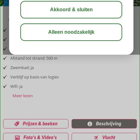
03:05
aug 32°
C
delen
bewaar
Inclusief vlucht en huurauto
Afstand luchthaven: 50 km
Afstand tot dorp: restaurants/winkels 100m, Albufeira 6 km
Afstand tot strand: 500 m
Zwembad: ja
Verblijf op basis van logies
Wifi: ja
Meer lezen
Prijzen & boeken
Beschrijving
Foto's & Video's
Vlucht