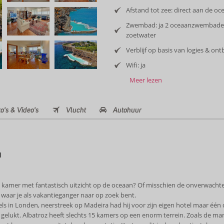
Afstand tot zee: direct aan de oc
Zwembad: ja 2 oceaanzwembade
zoetwater
Verblijf op basis van logies & ontb
Wifi: ja
Meer lezen
o's & Video's
Vlucht
Autohuur
l
me kamer met fantastisch uitzicht op de oceaan? Of misschien de onverwachte
s waar je als vakantieganger naar op zoek bent.
ls in Londen, neerstreek op Madeira had hij voor zijn eigen hotel maar één d
 gelukt. Albatroz heeft slechts 15 kamers op een enorm terrein. Zoals de man