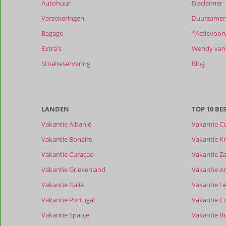
Beoordelingen
Autohuur
Disclaimer
die
Verzekeringen
Duurzamer 
ouder
zijn
Bagage
*Actievoor
dan
Extra's
Wendy van 
48
maanden
Stoelreservering
Blog
worden
niet
meer
weergegeven
LANDEN
TOP 10 B
om
de
Vakantie Albanië
Vakantie C
relevantie
Vakantie Bonaire
Vakantie Kr
van
de
Vakantie Curaçao
Vakantie Z
getoonde
Vakantie Griekenland
Vakantie A
beoordelingen
te
Vakantie Italië
Vakantie Le
garanderen.
Vakantie Portugal
Vakantie C
Meer
info
Vakantie Spanje
Vakantie B
over