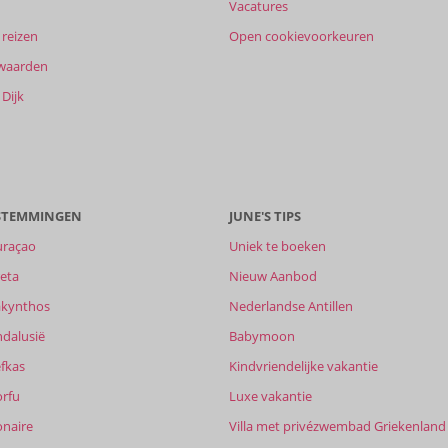
Vacatures
reizen
Open cookievoorkeuren
waarden
Dijk
ESTEMMINGEN
JUNE'S TIPS
uraçao
Uniek te boeken
eta
Nieuw Aanbod
akynthos
Nederlandse Antillen
ndalusië
Babymoon
fkas
Kindvriendelijke vakantie
orfu
Luxe vakantie
onaire
Villa met privézwembad Griekenland