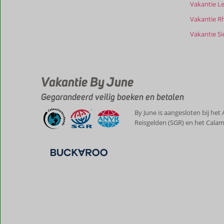
Vakantie L
onze
beoordelingen.
Vakantie R
Vakantie Sic
Vakantie By June
Gegarandeerd veilig boeken en betalen
By June is aangesloten bij het
Reisgelden (SGR) en het Calam