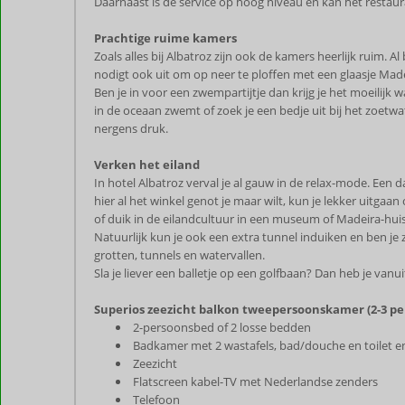
Daarnaast is de service op hoog niveau en kan het restaur
Prachtige ruime kamers
Zoals alles bij Albatroz zijn ook de kamers heerlijk ruim. 
nodigt ook uit om op neer te ploffen met een glaasje Made
Ben je in voor een zwempartijtje dan krijg je het moeilij
in de oceaan zwemt of zoek je een bedje uit bij het zoetwa
nergens druk.
Verken het eiland
In hotel Albatroz verval je al gauw in de relax-mode. Een d
hier al het winkel genot je maar wilt, kun je lekker uitgaa
of duik in de eilandcultuur in een museum of Madeira-huis
Natuurlijk kun je ook een extra tunnel induiken en ben j
grotten, tunnels en watervallen.
Sla je liever een balletje op een golfbaan? Dan heb je vanu
Superios zeezicht balkon tweepersoonskamer (2-3 p
2-persoonsbed of 2 losse bedden
Badkamer met 2 wastafels, bad/douche en toilet e
Zeezicht
Flatscreen kabel-TV met Nederlandse zenders
Telefoon