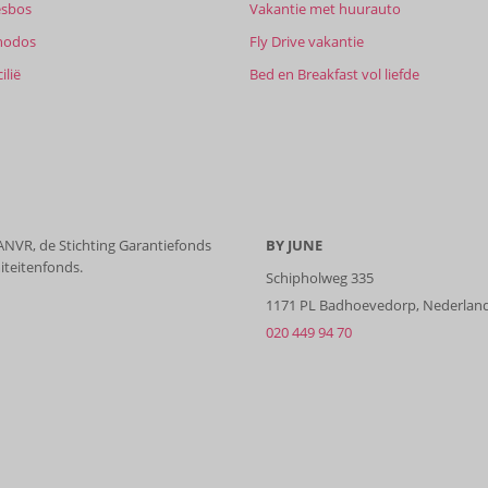
esbos
Vakantie met huurauto
hodos
Fly Drive vakantie
ilië
Bed en Breakfast vol liefde
 ANVR, de Stichting Garantiefonds
BY JUNE
iteitenfonds.
Schipholweg 335
1171 PL Badhoevedorp, Nederlan
020 449 94 70