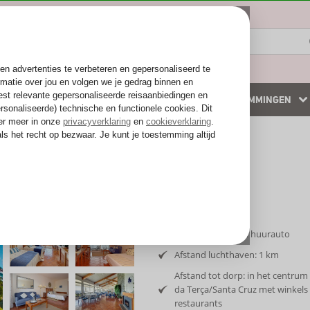
ZOMER 2026
WINTERZON
BESTEMMINGEN
 accommodaties
Weg van de drukte
Inclusief vlucht en huurauto
Afstand luchthaven: 1 km
Afstand tot dorp: in het centrum 
da Terça/Santa Cruz met winkels
restaurants