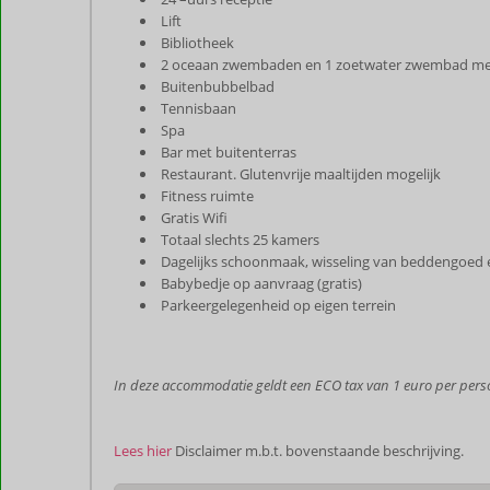
Lift
Bibliotheek
2 oceaan zwembaden en 1 zoetwater zwembad met 
Buitenbubbelbad
Tennisbaan
Spa
Bar met buitenterras
Restaurant. Glutenvrije maaltijden mogelijk
Fitness ruimte
Gratis Wifi
Totaal slechts 25 kamers
Dagelijks schoonmaak, wisseling van beddengoed
Babybedje op aanvraag (gratis)
Parkeergelegenheid op eigen terrein
In deze accommodatie geldt een ECO tax van 1 euro per per
Lees hier
Disclaimer m.b.t. bovenstaande beschrijving.