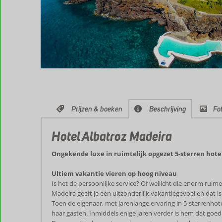
Prijzen & boeken
Beschrijving
Fot
Hotel Albatroz Madeira
Ongekende luxe in ruimtelijk opgezet 5-sterren hote
Ultiem vakantie vieren op hoog niveau
Is het de persoonlijke service? Of wellicht die enorm rui
Madeira geeft je een uitzonderlijk vakantiegevoel en dat i
Toen de eigenaar, met jarenlange ervaring in 5-sterrenhote
haar gasten. Inmiddels enige jaren verder is hem dat goed