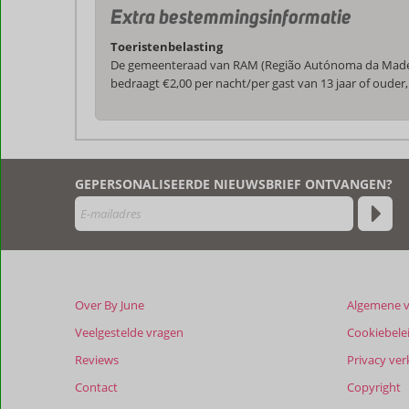
Extra bestemmingsinformatie
Toeristenbelasting
De gemeenteraad van RAM (Região Autónoma da Madeira)
bedraagt €2,00 per nacht/per gast van 13 jaar of oud
De
beoordelingen
zijn
GEPERSONALISEERDE NIEUWSBRIEF ONTVANGEN?
door
onze
klanten
geschreven
na
hun
verblijf
Over By June
Algemene 
in
Hotel
Veelgestelde vragen
Cookiebele
Albatroz
Reviews
Privacy ver
Madeira
Contact
Copyright