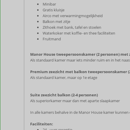
Minibar
Gratis kluisje
Airco met verwarmingmogelijkheid
Balkon met zitje
Zithoek met bank, tafel en stoelen
Waterkoker met koffie- en thee faciliteiten
Fruitmand
Manor House tweepersoonskamer (2 personen) met 
Als standaard kamer maar iets minder ruim en in het na
Premium zeezicht met balkon tweepersoonskamer (2-
Als standaard kamer, maar op 1e etage
Suite zeezicht balkon (2-4 personen)
Als superiorkamer maar dan met aparte slaapkamer
In alle kamers behalve in de Manor House kamer kunnen 
Faciliteiten:
24 –uurs receptie