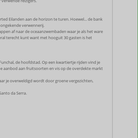
 verwende reizigers.
serted Eilanden aan de horizon te turen. Hoewel... de bank
en ongekende verwennerij.
 trappen af naar de oceaanzwembaden waar je als het ware
eral terecht kunt want met hooguit 30 gasten is het
Funchal, de hoofdstad. Op een kwartiertje rijden vind je
norme aanbod aan fruitsoorten en vis op de overdekte markt
aar je overweldigd wordt door groene vergezichten,
 Santo da Serra.