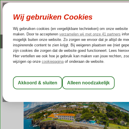
NAZOMER
LAST MINUTES
Altijd inclusief huurauto
Kleinschalige & unieke
Portugal
Home
Madeira
Sitio da Terca
Hotel Albatroz Madeira
Hotel Albatroz Madeira
Logies en ontbijt
-
Hotel