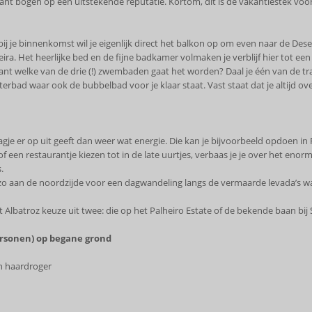
ant bogen op een uitstekende reputatie. Kortom, dit is de vakantiestek voor
Al bij je binnenkomst wil je eigenlijk direct het balkon op om even naar de De
ira. Het heerlijke bed en de fijne badkamer volmaken je verblijf hier tot e
k want welke van de drie (!) zwembaden gaat het worden? Daal je één van de
terbad waar ook de bubbelbad voor je klaar staat. Vast staat dat je altijd ov
agje er op uit geeft dan weer wat energie. Die kan je bijvoorbeeld opdoen in 
n of een restaurantje kiezen tot in de late uurtjes, verbaas je je over het e
.
e zo aan de noordzijde voor een dagwandeling langs de vermaarde levada’s w
it Albatroz keuze uit twee: die op het Palheiro Estate of de bekende baan bij
ersonen) op begane grond
n haardroger