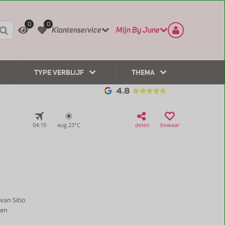
REGISTREER
CONTACT
0
0
Klantenservice
Mijn By June
TYPE VERBLIJF
THEMA
04:10
aug 23°
C
delen
bewaar
van Sitio
 en