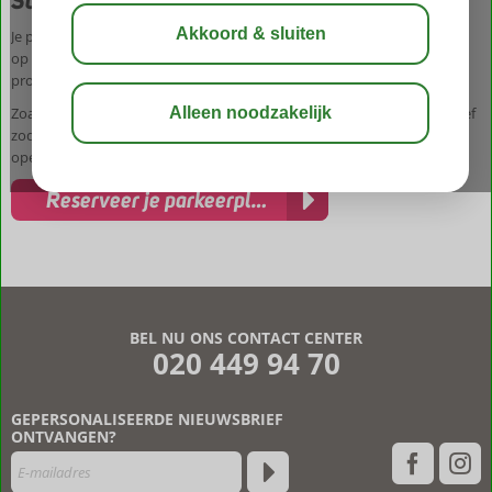
Schiphol Airport?
Je parkeert je auto op max. 5 minuten loopafstand van de luchthaven
op een uitstekend bereikbare, 24/7 bemande parkeerlocatie met
professionele service.
Zoals je van ons gewend bent, kan dit tegen een voordelig parkeertarief
zodat je niet meer afhankelijk bent van familie of vrienden, het
openbaar vervoer of een taxi.
Reserveer je parkeerplek
BEL NU ONS CONTACT CENTER
020 449 94 70
GEPERSONALISEERDE NIEUWSBRIEF
ONTVANGEN?