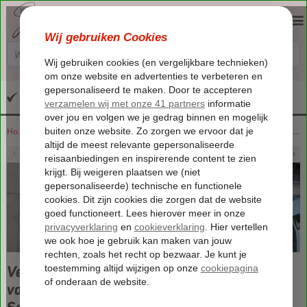
Altijd inclusief huurauto
Home
Schiphol Parking: goedkoop, snel en veilig parkeren bij luchthaven Schiphol.
Vertrek je binnenkort met ons naar jouw
vakantiebestemming vanaf Amsterdam