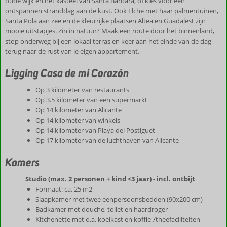
oude wijk en het kasteel van Santa Bárbara, of kies voor een
ontspannen stranddag aan de kust. Ook Elche met haar palmentuinen,
Santa Pola aan zee en de kleurrijke plaatsen Altea en Guadalest zijn
mooie uitstapjes. Zin in natuur? Maak een route door het binnenland,
stop onderweg bij een lokaal terras en keer aan het einde van de dag
terug naar de rust van je eigen appartement.
Ligging Casa de mi Corazón
Op 3 kilometer van restaurants
Op 3.5 kilometer van een supermarkt
Op 14 kilometer van Alicante
Op 14 kilometer van winkels
Op 14 kilometer van Playa del Postiguet
Op 17 kilometer van de luchthaven van Alicante
Kamers
Studio (max. 2 personen + kind <3 jaar) - incl. ontbijt
Formaat: ca. 25 m2
Slaapkamer met twee eenpersoonsbedden (90x200 cm)
Badkamer met douche, toilet en haardroger
Kitchenette met o.a. koelkast en koffie-/theefaciliteiten