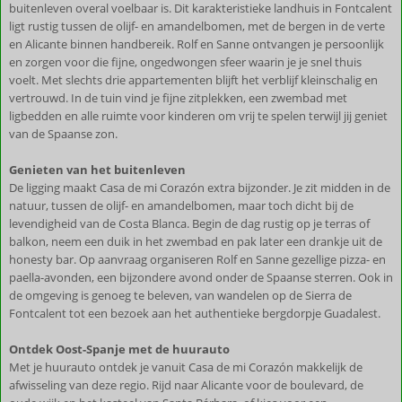
buitenleven overal voelbaar is. Dit karakteristieke landhuis in Fontcalent
ligt rustig tussen de olijf- en amandelbomen, met de bergen in de verte
en Alicante binnen handbereik. Rolf en Sanne ontvangen je persoonlijk
en zorgen voor die fijne, ongedwongen sfeer waarin je je snel thuis
voelt. Met slechts drie appartementen blijft het verblijf kleinschalig en
vertrouwd. In de tuin vind je fijne zitplekken, een zwembad met
ligbedden en alle ruimte voor kinderen om vrij te spelen terwijl jij geniet
van de Spaanse zon.
Genieten van het buitenleven
De ligging maakt Casa de mi Corazón extra bijzonder. Je zit midden in de
natuur, tussen de olijf- en amandelbomen, maar toch dicht bij de
levendigheid van de Costa Blanca. Begin de dag rustig op je terras of
balkon, neem een duik in het zwembad en pak later een drankje uit de
honesty bar. Op aanvraag organiseren Rolf en Sanne gezellige pizza- en
paella-avonden, een bijzondere avond onder de Spaanse sterren. Ook in
de omgeving is genoeg te beleven, van wandelen op de Sierra de
Fontcalent tot een bezoek aan het authentieke bergdorpje Guadalest.
Ontdek Oost-Spanje met de huurauto
Met je huurauto ontdek je vanuit Casa de mi Corazón makkelijk de
afwisseling van deze regio. Rijd naar Alicante voor de boulevard, de