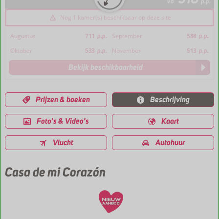
va
p.p.
Nog 1 kamer(s) beschikbaar op deze site
Augustus
711
p.p.
September
588
p.p.
Oktober
533
p.p.
November
513
p.p.
Bekijk beschikbaarheid
Prijzen & boeken
Beschrijving
Foto's & Video's
Kaart
Vlucht
Autohuur
Casa de mi Corazón