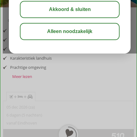
02:40
aug 31°
C
delen
bewaar
Inclusief vlucht en huurauto
Gelegen nabij Alicante
Warm en persoonlijk ontvangst
Karakteristiek landhuis
Prachtige omgeving
Meer lezen
+
+
05 dec 2026 (za)
6 dagen (5 nachten)
vanaf Eindhoven
510