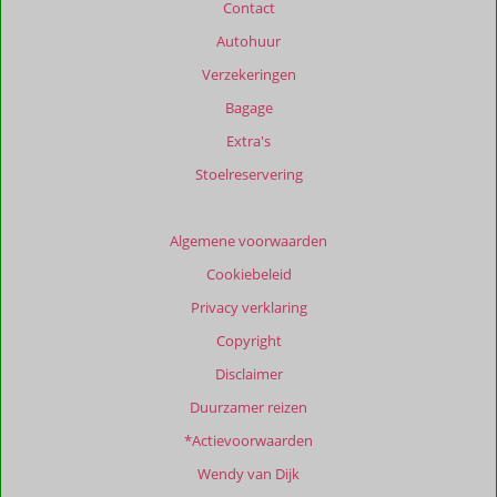
Contact
maanden
worden
Autohuur
niet
Verzekeringen
meer
weergegeven
Bagage
om
Extra's
de
relevantie
Stoelreservering
van
de
getoonde
Algemene voorwaarden
beoordelingen
Cookiebeleid
te
garanderen.
Privacy verklaring
Meer
Copyright
info
over
Disclaimer
onze
Duurzamer reizen
beoordelingen.
*Actievoorwaarden
Wendy van Dijk