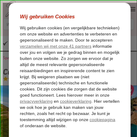
Altijd inclusief huurauto
Spanje
Home
Alicante
Casa de mi Corazón
Casa de mi Corazón
Logies
-
Appartement