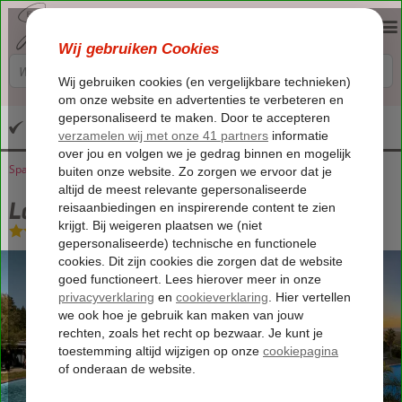
Altijd inclusief huurauto
Spanje
Home
Andalusië
Nerja
La Casa Del Burro
La Casa Del Burro
Logies
-
Bed & Breakfast