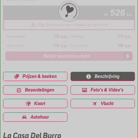
526
va
p.p.
Nog 2 kamer(s) beschikbaar op deze site
September
753
p.p.
Oktober
515
p.p.
November
530
p.p.
December
608
p.p.
Bekijk beschikbaarheid
Prijzen & boeken
Beschrijving
Beoordelingen
Foto's & Video's
Kaart
Vlucht
Autohuur
La Casa Del Burro