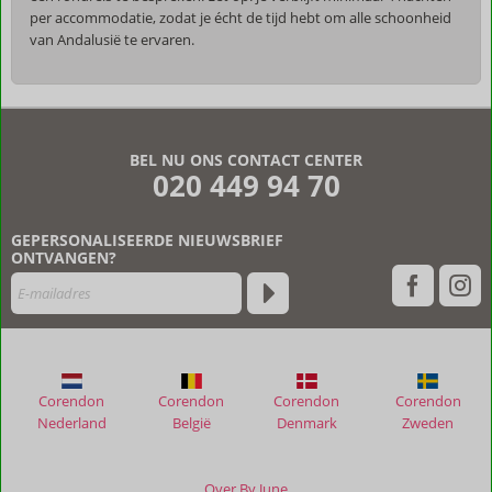
per accommodatie, zodat je écht de tijd hebt om alle schoonheid
van Andalusië te ervaren.
De
beoordelingen
zijn
BEL NU ONS CONTACT CENTER
door
020 449 94 70
onze
klanten
geschreven
GEPERSONALISEERDE NIEUWSBRIEF
na
ONTVANGEN?
hun
verblijf
in
La
Casa
Del
Corendon
Corendon
Corendon
Corendon
Burro
Nederland
België
Denmark
Zweden
Beoordelingen
die
Over By June