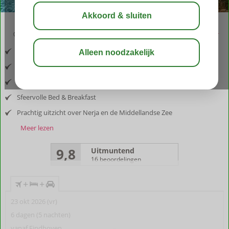
03:05
aug 33°
C
delen
bewaar
Inclusief vlucht en huurauto
Juweeltje op een berg net boven Nerja
Geniet van de rust tussen de mangobomen
Sfeervolle Bed & Breakfast
Prachtig uitzicht over Nerja en de Middellandse Zee
Meer lezen
9,8
Uitmuntend
16 beoordelingen
+
+
23 okt 2026 (vr)
6 dagen (5 nachten)
vanaf Eindhoven