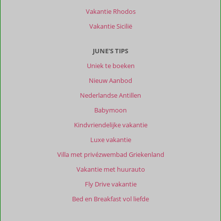
met
Vakantie Rhodos
veel
eetgelegenheden
Vakantie Sicilië
en
leuke
JUNE'S TIPS
winkeltjes.
Vlakbij
Uniek te boeken
het
Nieuw Aanbod
leuke
witte
Nederlandse Antillen
dorpje
Babymoon
Frigiliana.
Kindvriendelijke vakantie
Over
Luxe vakantie
La
Casa
Villa met privézwembad Griekenland
Del
Vakantie met huurauto
Burro:
De
Fly Drive vakantie
locatie
Bed en Breakfast vol liefde
is
top!