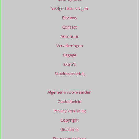
ouder
Veelgestelde vragen
zijn
dan
Reviews
48
Contact
maanden
worden
Autohuur
niet
Verzekeringen
meer
weergegeven
Bagage
om
Extra's
de
relevantie
Stoelreservering
van
de
getoonde
Algemene voorwaarden
beoordelingen
Cookiebeleid
te
garanderen.
Privacy verklaring
Meer
Copyright
info
over
Disclaimer
onze
Duurzamer reizen