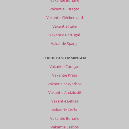
Vakantie Bonaire
reisgezelschap
Vakantie Curaçao
Alle
Vakantie Griekenland
Sorteren
Vakantie Italië
op
datum (nieuw > oud)
Vakantie Portugal
Vakantie Spanje
Lambertus
10
Nederland
TOP 10 BESTEMMINGEN
Met partner
Vakantie Curaçao
,
18 juli 2026
Vakantie Kreta
Vakantie Zakynthos
Over
Vakantie Andalusië
Nerja:
Vakantie Lefkas
Nerja
is
Vakantie Corfu
een
Vakantie Bonaire
mooi
stadje,
Vakantie Lesbos