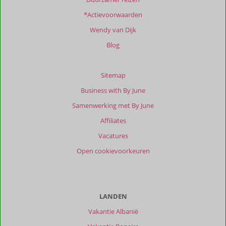
beoordelingen.
*Actievoorwaarden
Totale
Wendy van Dijk
score
Blog
Gebaseerd
op:
16
Sitemap
beoordelingen
Business with By June
Samenwerking met By June
Scoreverdeling
Affiliates
Algemene indruk
9,8
Eten
9,7
Vacatures
Ligging
9,2
Kamers
9,1
Open cookievoorkeuren
Service
9,8
Wifi kwaliteit
9,2
Prijs/kwaliteit
9,6
Ervaringen
van
LANDEN
onze
Vakantie Albanië
klanten
Filter