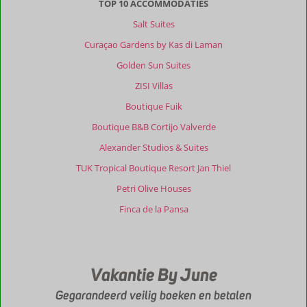
De
TOP 10 ACCOMMODATIES
eigenaren
Salt Suites
zijn
subliem.
Curaçao Gardens by Kas di Laman
Erg
Golden Sun Suites
vriendelijk
en
ZISI Villas
ze
Boutique Fuik
verlenen
een
Boutique B&B Cortijo Valverde
zeer
Alexander Studios & Suites
goede
service.
TUK Tropical Boutique Resort Jan Thiel
Altijd
Petri Olive Houses
in
voor
Finca de la Pansa
een
praatje,
advies
of
Vakantie By June
een
grappige
Gegarandeerd veilig boeken en betalen
opmerking.