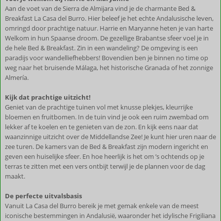
Aan de voet van de Sierra de Almijara vind je de charmante Bed &
Breakfast La Casa del Burro. Hier beleef je het echte Andalusische leven,
omringd door prachtige natuur. Harrie en Maryanne heten je van harte
Welkom in hun Spaanse droom. De gezellige Brabantse sfeer voel je in
de hele Bed & Breakfast. Zin in een wandeling? De omgeving is een
paradijs voor wandelliefhebbers! Bovendien ben je binnen no time op
weg naar het bruisende Málaga, het historische Granada of het zonnige
Almería.
Kijk dat prachtige uitzicht!
Geniet van de prachtige tuinen vol met knusse plekjes, kleurrijke
bloemen en fruitbomen. In de tuin vind je ook een ruim zwembad om
lekker af te koelen en te genieten van de zon. En kijk eens naar dat
waanzinnige uitzicht over de Middellandse Zee! Je kunt hier uren naar de
zee turen. De kamers van de Bed & Breakfast zijn modern ingericht en
geven een huiselijke sfeer. En hoe heerlijk is het om ’s ochtends op je
terras te zitten met een vers ontbijt terwijl je de plannen voor de dag
maakt.
De perfecte uitvalsbasis
Vanuit La Casa del Burro bereik je met gemak enkele van de meest
iconische bestemmingen in Andalusië, waaronder het idylische Frigiliana