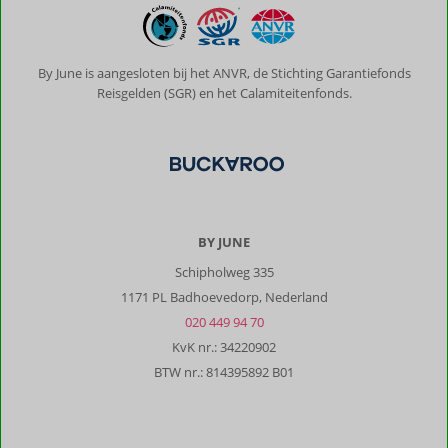
Harrie
heeft
lekkere
paëlla
By June is aangesloten bij het ANVR, de Stichting Garantiefonds
gemaakt
Reisgelden (SGR) en het Calamiteitenfonds.
voor
de
aanwezige
gasten.
Het
zwembad
is
BY JUNE
echt
Schipholweg 335
super.
Genoeg
1171 PL Badhoevedorp, Nederland
bedjes
020 449 94 70
en
KvK nr.: 34220902
schaduw.
BTW nr.: 814395892 B01
De
heenweg
(de
laatste