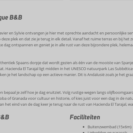
tique B&B
ier en Sylvie ontvangen je hier met oprechte aandacht en persoonlijke servi
op deze plek en dat zie je terug in elk detail. Vanaf het ruime terras en b
ke dag ontspannen en geniet je in alle rust van deze bijzondere plek, helemaal
thentiek Spaans dorpje dat wordt gezien als één van de mooiste van Spanje. 
gaat. Hacienda El Tarajal ligt midden in het UNESCO natuurpark Las Subbéticas
 je het landschap op een actieve manier. Dit is Andalusië zoals je het graag
n bepaal je zelf hoe je dag eruitziet. Volg rustige wegen langs olijfboomgaa
doba of Granada voor cultuur en historie, of kies juist voor een dag in de n
 Aan het eind van de dag keer je terug naar de rust van Hacienda El Tarajal, w
 B&B
Faciliteiten
Buitenzwembad (15x6m)
Ligbedden en parasols