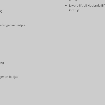
Je verblijft bij Hacienda 
Ontbijt
n)
ardroger en badjas
en)
ger en badjas