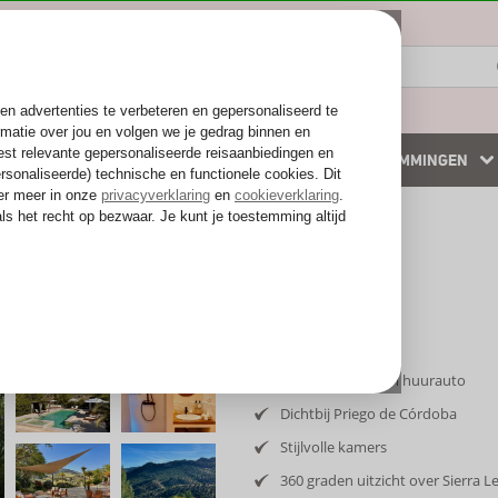
ZOMER 2026
WINTERZON
BESTEMMINGEN
 accommodaties
Weg van de drukte
Boutique B&B
Inclusief vlucht en huurauto
Dichtbij Priego de Córdoba
Stijlvolle kamers
360 graden uitzicht over Sierra 