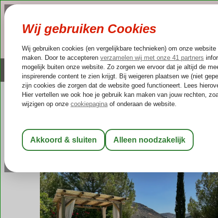
NAZOMER
LAST MINUTES
Altijd inclusief huurauto
Kleinschalige & unieke
Spanje
Home
Andalusië
Priego de Cordoba
Hacienda El Tarajal 
Hacienda El Tarajal Boutique B&B
Logies
-
Boutique hotel