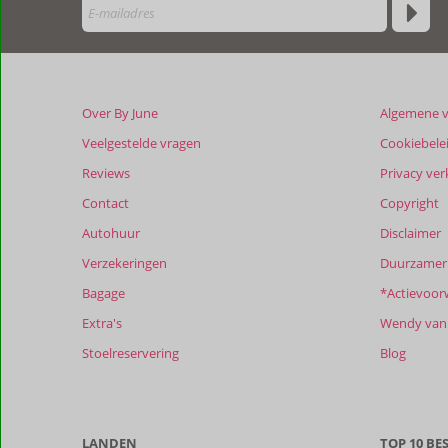
onze
klanten
geschreven
na
hun
verblijf
Over By June
Algemene 
in
Hacienda
Veelgestelde vragen
Cookiebele
El
Reviews
Privacy ver
Tarajal
Boutique
Contact
Copyright
B&B
Autohuur
Disclaimer
Verzekeringen
Duurzamer 
Beoordelingen
die
Bagage
*Actievoor
ouder
Extra's
Wendy van 
zijn
dan
Stoelreservering
Blog
48
maanden
worden
niet
LANDEN
TOP 10 B