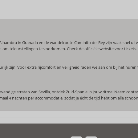
 Alhambra in Granada en de wandelroute Caminito del Rey zijn vaak snel ui
n om teleurstellingen te voorkomen. Check de officiële website voor tickets
ijk zijn. Voor extra rijcomfort en veiligheid raden we aan om bij het hure
evendige straten van Sevilla, ontdek Zuid-Spanje in jouw ritme! Neem con
nimaal 4 nachten per accommodatie, zodat je écht de tijd hebt om alle schoo