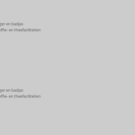
ger en badjas
fie- en theefaciliteiten
ger en badjas
fie- en theefaciliteiten