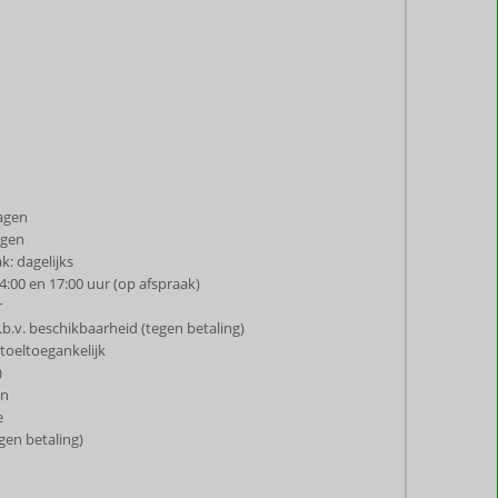
agen
agen
: dagelijks
4:00 en 17:00 uur (op afspraak)
r
.b.v. beschikbaarheid (tegen betaling)
toeltoegankelijk
)
an
e
gen betaling)