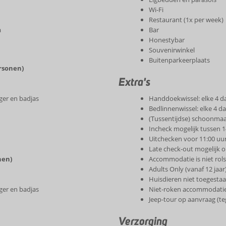
Wi-Fi
Restaurant (1x per week)
a
Bar
Honestybar
Souvenirwinkel
Buitenparkeerplaats
rsonen)
Extra's
ger en badjas
Handdoekwissel: elke 4 d
Bedlinnenwissel: elke 4 d
(Tussentijdse) schoonmaak
Incheck mogelijk tussen 1
Uitchecken voor 11:00 uu
Late check-out mogelijk o
nen)
Accommodatie is niet rols
Adults Only (vanaf 12 jaar
Huisdieren niet toegesta
ger en badjas
Niet-roken accommodati
Jeep-tour op aanvraag (te
Verzorging