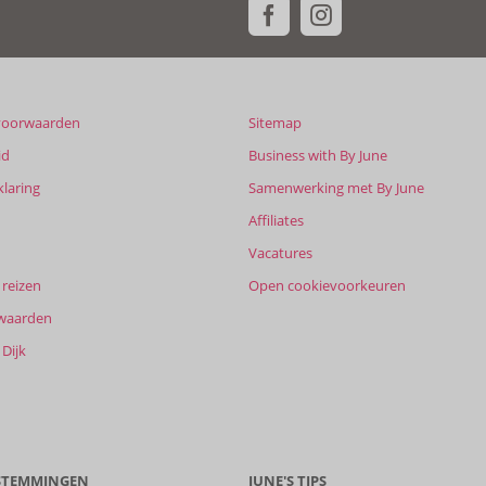
voorwaarden
Sitemap
id
Business with By June
klaring
Samenwerking met By June
Affiliates
Vacatures
reizen
Open cookievoorkeuren
waarden
Dijk
ESTEMMINGEN
JUNE'S TIPS