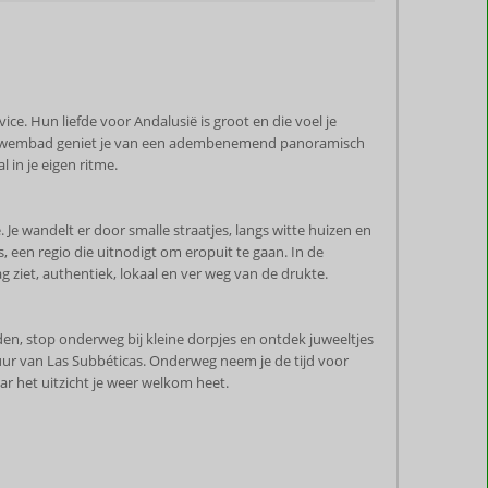
ce. Hun liefde voor Andalusië is groot en die voel je
ij het zwembad geniet je van een adembenemend panoramisch
 in je eigen ritme.
Je wandelt er door smalle straatjes, langs witte huizen en
, een regio die uitnodigt om eropuit te gaan. In de
 ziet, authentiek, lokaal en ver weg van de drukte.
rden, stop onderweg bij kleine dorpjes en ontdek juweeltjes
atuur van Las Subbéticas. Onderweg neem je de tijd voor
aar het uitzicht je weer welkom heet.