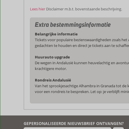
Lees hier
Disclaimer m.b.t. bovenstaande beschrijving.
Extra bestemmingsinformatie
Belangrijke informatie
Tickets voor populaire bezienswaardigheden zoals het
gedachten te houden en direct je tickets aan te schaffe
Huurauto upgrade
De wegen in Andalusië kunnen heuvelachtig en avontuurl
krachtigere motor.
Rondreis Andalusië
Van het sprookjesachtige Alhambra in Granada tot de l
voor een rondreis te bespreken. Let op: je verblijft mi
De
beoordelingen
zijn
GEPERSONALISEERDE NIEUWSBRIEF ONTVANGEN?
door