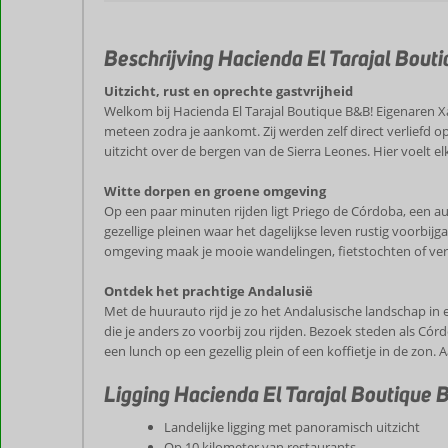
Beschrijving Hacienda El Tarajal Bou
Uitzicht, rust en oprechte gastvrijheid
Welkom bij Hacienda El Tarajal Boutique B&B! Eigenaren Xav
meteen zodra je aankomt. Zij werden zelf direct verliefd 
uitzicht over de bergen van de Sierra Leones. Hier voelt el
Witte dorpen en groene omgeving
Op een paar minuten rijden ligt Priego de Córdoba, een au
gezellige pleinen waar het dagelijkse leven rustig voorbij
omgeving maak je mooie wandelingen, fietstochten of verken
Ontdek het prachtige Andalusië
Met de huurauto rijd je zo het Andalusische landschap in e
die je anders zo voorbij zou rijden. Bezoek steden als Cór
een lunch op een gezellig plein of een koffietje in de zon.
Ligging Hacienda El Tarajal Boutique
Landelijke ligging met panoramisch uitzicht
Op 10 kilometer van restaurants