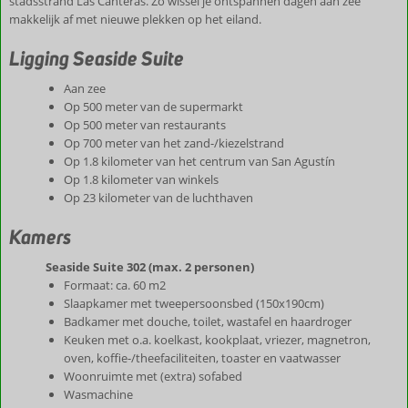
stadsstrand Las Canteras. Zo wissel je ontspannen dagen aan zee
makkelijk af met nieuwe plekken op het eiland.
Ligging Seaside Suite
Aan zee
Op 500 meter van de supermarkt
Op 500 meter van restaurants
Op 700 meter van het zand-/kiezelstrand
Op 1.8 kilometer van het centrum van San Agustín
Op 1.8 kilometer van winkels
Op 23 kilometer van de luchthaven
Kamers
Seaside Suite 302 (max. 2 personen)
Formaat: ca. 60 m2
Slaapkamer met tweepersoonsbed (150x190cm)
Badkamer met douche, toilet, wastafel en haardroger
Keuken met o.a. koelkast, kookplaat, vriezer, magnetron,
oven, koffie-/theefaciliteiten, toaster en vaatwasser
Woonruimte met (extra) sofabed
Wasmachine