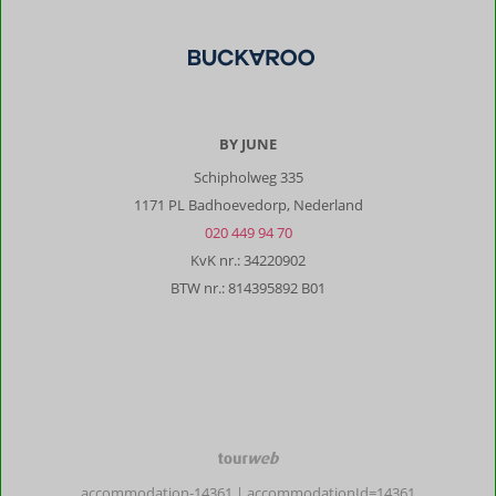
BY JUNE
Schipholweg 335
1171 PL Badhoevedorp, Nederland
020 449 94 70
KvK nr.: 34220902
BTW nr.: 814395892 B01
TourWeb
©
accommodation-14361
| accommodationId=14361