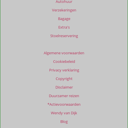
Autohuur
weergegeven
Verzekeringen
om
de
Bagage
relevantie
Extra's
van
de
Stoelreservering
getoonde
beoordelingen
te
Algemene voorwaarden
garanderen.
Cookiebeleid
Meer
info
Privacy verklaring
over
Copyright
onze
beoordelingen.
Disclaimer
Duurzamer reizen
*Actievoorwaarden
Wendy van Dijk
Blog