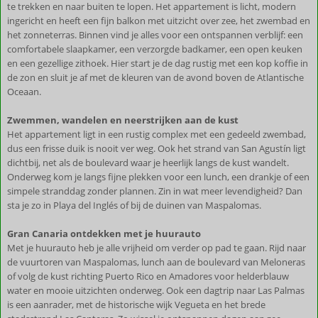
te trekken en naar buiten te lopen. Het appartement is licht, modern
ingericht en heeft een fijn balkon met uitzicht over zee, het zwembad en
het zonneterras. Binnen vind je alles voor een ontspannen verblijf: een
comfortabele slaapkamer, een verzorgde badkamer, een open keuken
en een gezellige zithoek. Hier start je de dag rustig met een kop koffie in
de zon en sluit je af met de kleuren van de avond boven de Atlantische
Oceaan.
Zwemmen, wandelen en neerstrijken aan de kust
Het appartement ligt in een rustig complex met een gedeeld zwembad,
dus een frisse duik is nooit ver weg. Ook het strand van San Agustín ligt
dichtbij, net als de boulevard waar je heerlijk langs de kust wandelt.
Onderweg kom je langs fijne plekken voor een lunch, een drankje of een
simpele stranddag zonder plannen. Zin in wat meer levendigheid? Dan
sta je zo in Playa del Inglés of bij de duinen van Maspalomas.
Gran Canaria ontdekken met je huurauto
Met je huurauto heb je alle vrijheid om verder op pad te gaan. Rijd naar
de vuurtoren van Maspalomas, lunch aan de boulevard van Meloneras
of volg de kust richting Puerto Rico en Amadores voor helderblauw
water en mooie uitzichten onderweg. Ook een dagtrip naar Las Palmas
is een aanrader, met de historische wijk Vegueta en het brede