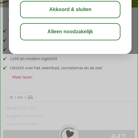
04:40
00:30
aug 28°
C
delen
bewaar
Inclusief vlucht en huurauto
Op loopafstand van het strand van San Agustín
Rustig complex met ontspannen sfeer
Licht en modern ingericht
Uitzicht over het zwembad, zonneterras en de zee!
Meer lezen
+
+
08 apr 2027 (do)
8 dagen (7 nachten)
vanaf Amsterdam
847