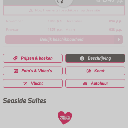
va
p.p.
Nog 1 kamer(s) beschikbaar op deze site
November
1016
p.p.
December
894
p.p.
Februari
1307
p.p.
Maart
938
p.p.
Bekijk beschikbaarheid
Prijzen & boeken
Beschrijving
Foto's & Video's
Kaart
Vlucht
Autohuur
Seaside Suites