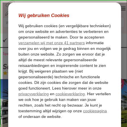
Altijd inclusief huurauto
Spanje
Home
Canarische Eilanden
Gran Canaria
San Agustin
Seaside Suites
Seaside Suites
Logies
-
Appartement