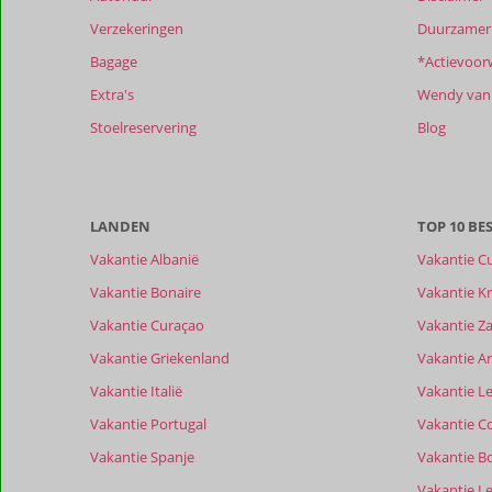
dan
Verzekeringen
Duurzamer 
48
Bagage
*Actievoor
maanden
worden
Extra's
Wendy van 
niet
Stoelreservering
Blog
meer
weergegeven
om
de
relevantie
LANDEN
TOP 10 B
van
Vakantie Albanië
Vakantie C
de
getoonde
Vakantie Bonaire
Vakantie Kr
beoordelingen
Vakantie Curaçao
Vakantie Z
te
garanderen.
Vakantie Griekenland
Vakantie A
Meer
Vakantie Italië
Vakantie Le
info
over
Vakantie Portugal
Vakantie C
onze
Vakantie Spanje
Vakantie B
beoordelingen.
Vakantie L