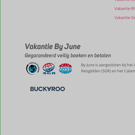
Vakantie R
Vakantie Sic
Vakantie By June
Gegarandeerd veilig boeken en betalen
By June is aangesloten bij het
Reisgelden (SGR) en het Calam