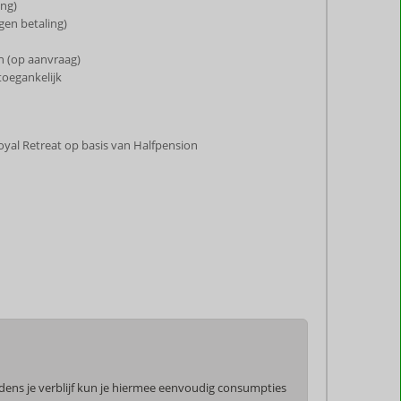
ing)
gen betaling)
n (op aanvraag)
toegankelijk
 Royal Retreat op basis van Halfpension
jdens je verblijf kun je hiermee eenvoudig consumpties