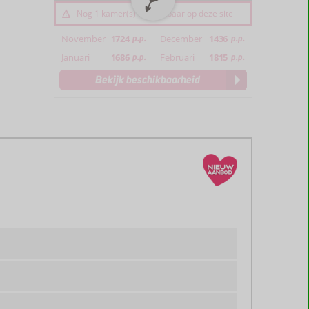
Nog 1 kamer(s) beschikbaar op deze site
November
1724
p.p.
December
1436
p.p.
Januari
1686
p.p.
Februari
1815
p.p.
Bekijk beschikbaarheid