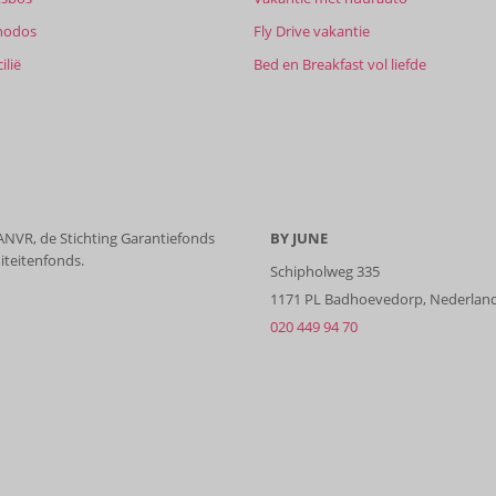
hodos
Fly Drive vakantie
ilië
Bed en Breakfast vol liefde
 ANVR, de Stichting Garantiefonds
BY JUNE
iteitenfonds.
Schipholweg 335
1171 PL Badhoevedorp, Nederlan
020 449 94 70