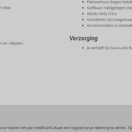
Fietsverhuur (tegen betal
’s Rest
Golfbaan nabijgelegen (te
Adults Only (16+)
Huisdieren zijn toegestaa
Accommodatie is rolstoel
Verzorging
 en -slippers
Je verblijft bij Casa León
or kiezen om per creditcard alvast een tegoed op je rekening te zetten. Ti