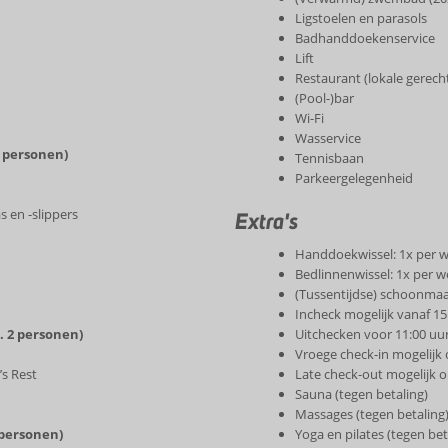
Ligstoelen en parasols
Badhanddoekenservice
Lift
Restaurant (lokale gerech
(Pool-)bar
Wi-Fi
Wasservice
2 personen)
Tennisbaan
Parkeergelegenheid
 en -slippers
Extra's
Handdoekwissel: 1x per 
Bedlinnenwissel: 1x per 
(Tussentijdse) schoonmaa
Incheck mogelijk vanaf 15
. 2 personen)
Uitchecken voor 11:00 uu
Vroege check-in mogelijk 
’s Rest
Late check-out mogelijk o
Sauna (tegen betaling)
Massages (tegen betaling
 personen)
Yoga en pilates (tegen bet