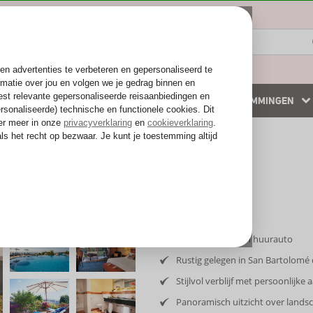
ZOMER 2026
WINTERZON
BESTEMMINGEN
 accommodaties
Weg van de drukte
e Tirajana
Casa León Royal Retreat
Inclusief vlucht en huurauto
Rustig gelegen in San Bartolomé 
Stijlvol verblijf met persoonlijke
Panoramisch uitzicht over lands