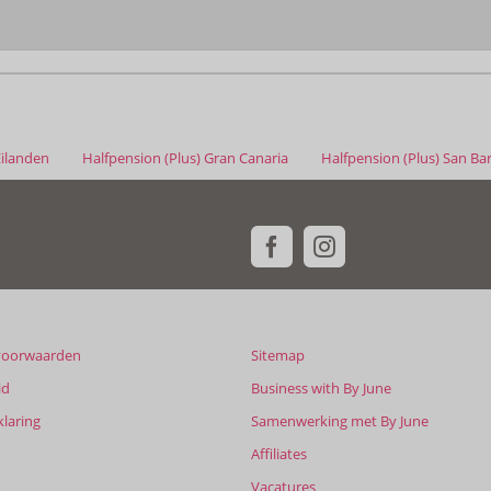
Eilanden
Halfpension (Plus) Gran Canaria
Halfpension (Plus) San Ba
voorwaarden
Sitemap
id
Business with By June
klaring
Samenwerking met By June
Affiliates
Vacatures