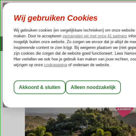
NAZOMER
LAST MINUTES
Altijd inclusief huurauto
Kleinschalige & unieke
Spanje
Home
Canarische Eilanden
Gran Canaria
San Bartolomé d
Casa León Royal Retreat
Halfpension
-
Hotel