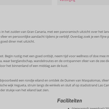
 in het zuiden van Gran Canaria, met een panoramisch uitzicht over het lands
sfeer en persoonlijke aandacht tijdens je verblijf. Overdag zoek je een fijne 
 goed diner met uitzicht.
je past. Begin rustig met een goed ontbijt, neem tijd voor wellness of doe m
ia, waar berglandschap, wandelroutes en de ontspannen sfeer van de zee dic
door het binnenland of een middag aan de kust.
d bijvoorbeeld een rondje eiland en ontdek de Duinen van Maspalomas, sfee
ische wijk Vegueta, struin langs de winkels en sluit af op stadsstrand Las C
er stukje van het eiland laat zien.
Faciliteiten
(Verwarmd) zwembad (2