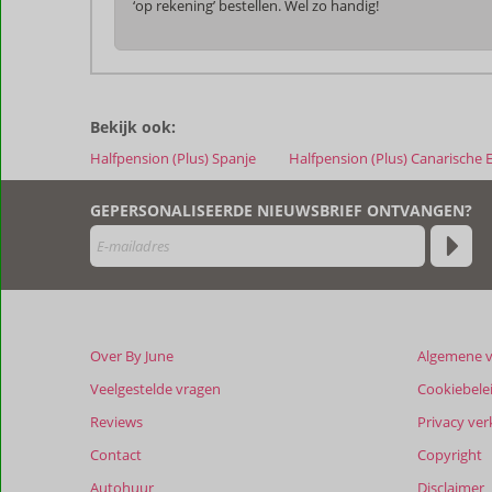
‘op rekening’ bestellen. Wel zo handig!
De
beoordelingen
zijn
Bekijk ook:
door
onze
Halfpension (Plus) Spanje
Halfpension (Plus) Canarische 
klanten
geschreven
GEPERSONALISEERDE NIEUWSBRIEF ONTVANGEN?
na
hun
verblijf
in
Casa
León
Royal
Over By June
Algemene 
Retreat
Veelgestelde vragen
Cookiebele
Reviews
Privacy ver
Beoordelingen
die
Contact
Copyright
ouder
Autohuur
Disclaimer
zijn