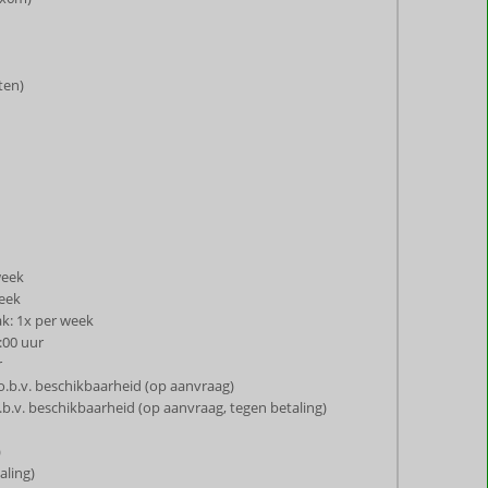
ten)
week
week
k: 1x per week
:00 uur
r
o.b.v. beschikbaarheid (op aanvraag)
.b.v. beschikbaarheid (op aanvraag, tegen betaling)
)
aling)