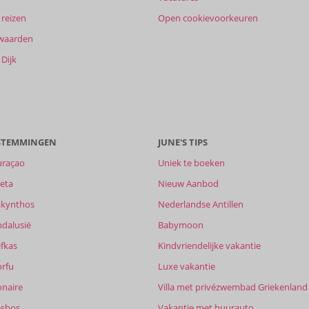
reizen
Open cookievoorkeuren
waarden
Dijk
ESTEMMINGEN
JUNE'S TIPS
uraçao
Uniek te boeken
eta
Nieuw Aanbod
akynthos
Nederlandse Antillen
ndalusië
Babymoon
fkas
Kindvriendelijke vakantie
orfu
Luxe vakantie
onaire
Villa met privézwembad Griekenland
esbos
Vakantie met huurauto