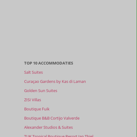
TOP 10 ACCOMMODATIES
Salt Suites
Curaçao Gardens by Kas di Laman
Golden Sun Suites
ZISI Villas
Boutique Fuik
Boutique B&B Cortijo Valverde
Alexander Studios & Suites
TUK Tropical Boutique Resort Jan Thiel