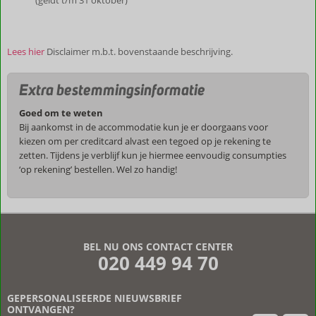
(geldt t/m 31 oktober)
Lees hier
Disclaimer m.b.t. bovenstaande beschrijving.
Extra bestemmingsinformatie
Goed om te weten
Bij aankomst in de accommodatie kun je er doorgaans voor
kiezen om per creditcard alvast een tegoed op je rekening te
zetten. Tijdens je verblijf kun je hiermee eenvoudig consumpties
‘op rekening’ bestellen. Wel zo handig!
De
beoordelingen
zijn
BEL NU ONS CONTACT CENTER
door
020 449 94 70
onze
klanten
geschreven
GEPERSONALISEERDE NIEUWSBRIEF
na
ONTVANGEN?