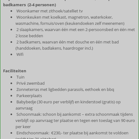
badkamers (2-4 personen)
Woonkamer met zithoek/satelliet tv
Woonkeuken met koelkast, magnetron, waterkoker,
wasmachine, fornuis/oven (keukendoeken zelf meenemen)
2 slaapkamers, waarvan één met een 2-persoonsbed en één met
2 losse bedden
2 badkamers, waarvan één met douche en één met bad
(handdoeken, badlakens, haardroger incl.)
Wifi
Faciliteiten
Tuin
Privé zwembad
Zonneterras met ligbedden parasols, eethoek en bbq
Parkeerplaats
Babybedje (30 euro per verblijf) en kinderstoel (gratis) op
aanvraag
Schoonmaak: schoon bij aankomst – extra schoonmaak tijdens
verblijf: op aanvraag ter plaatse en tegen een toeslag van 90 euro
per keer
Eindschoonmaak: €230,- ter plaatse bij aankomst te voldoen