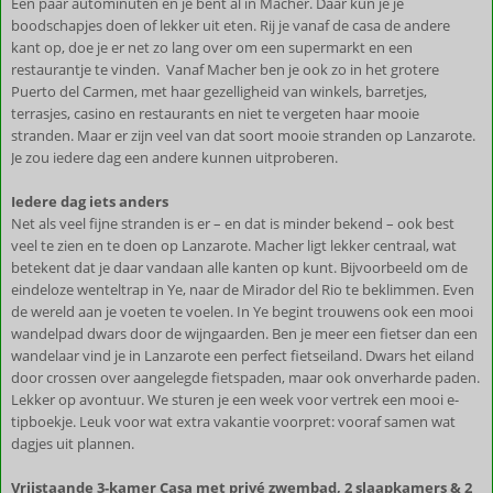
Een paar autominuten en je bent al in Macher. Daar kun je je
boodschapjes doen of lekker uit eten. Rij je vanaf de casa de andere
kant op, doe je er net zo lang over om een supermarkt en een
restaurantje te vinden. Vanaf Macher ben je ook zo in het grotere
Puerto del Carmen, met haar gezelligheid van winkels, barretjes,
terrasjes, casino en restaurants en niet te vergeten haar mooie
stranden. Maar er zijn veel van dat soort mooie stranden op Lanzarote.
Je zou iedere dag een andere kunnen uitproberen.
Iedere dag iets anders
Net als veel fijne stranden is er – en dat is minder bekend – ook best
veel te zien en te doen op Lanzarote. Macher ligt lekker centraal, wat
betekent dat je daar vandaan alle kanten op kunt. Bijvoorbeeld om de
eindeloze wenteltrap in Ye, naar de Mirador del Rio te beklimmen. Even
de wereld aan je voeten te voelen. In Ye begint trouwens ook een mooi
wandelpad dwars door de wijngaarden. Ben je meer een fietser dan een
wandelaar vind je in Lanzarote een perfect fietseiland. Dwars het eiland
door crossen over aangelegde fietspaden, maar ook onverharde paden.
Lekker op avontuur. We sturen je een week voor vertrek een mooi e-
tipboekje. Leuk voor wat extra vakantie voorpret: vooraf samen wat
dagjes uit plannen.
Vrijstaande 3-kamer Casa met privé zwembad, 2 slaapkamers & 2