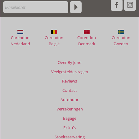
hun
verblijf
in
Casa
Andrea
Corendon
Corendon
Corendon
Corendon
Beoordelingen
Nederland
België
Denmark
Zweden
die
ouder
zijn
Over By June
dan
Veelgestelde vragen
48
maanden
Reviews
worden
Contact
niet
meer
Autohuur
weergegeven
Verzekeringen
om
de
Bagage
relevantie
Extra's
van
de
Stoelreservering