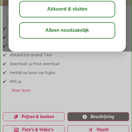
04:30
aug 28°
C
delen
bewaar
Inclusief vlucht en huurauto
Afstand luchthaven: 10 km
Afstand tot dorp: 2 km
Afstand tot strand: 7 km
Zwembad: ja Privé zwembad
Verblijf op basis van logies
Wifi: ja
Meer lezen
Prijzen & boeken
Beschrijving
Foto's & Video's
Vlucht