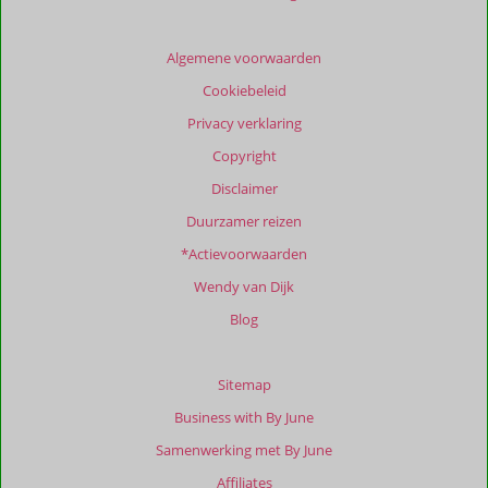
getoonde
beoordelingen
te
Algemene voorwaarden
garanderen.
Cookiebeleid
Meer
info
Privacy verklaring
over
Copyright
onze
beoordelingen.
Disclaimer
Duurzamer reizen
*Actievoorwaarden
Wendy van Dijk
Blog
Sitemap
Business with By June
Samenwerking met By June
Affiliates