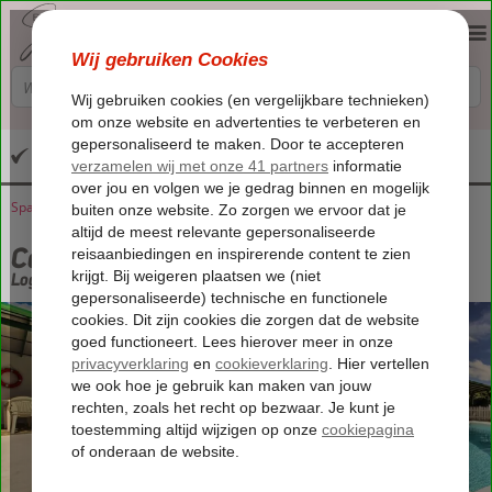
Altijd inclusief huurauto
Spanje
Home
Canarische Eilanden
Lanzarote
Macher
Casa Andrea
Casa Andrea
Logies
-
Villa