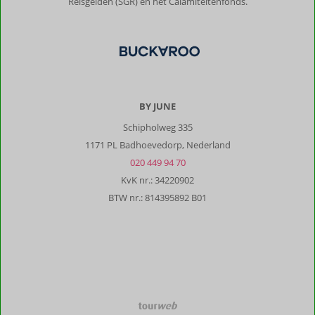
Reisgelden (SGR) en het Calamiteitenfonds.
BY JUNE
Schipholweg 335
1171 PL Badhoevedorp, Nederland
020 449 94 70
KvK nr.: 34220902
BTW nr.: 814395892 B01
TourWeb