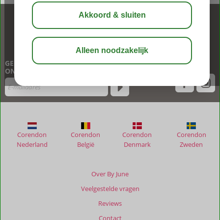
BEL NU ONS CONTACT CENTER
020 449 94 70
GEPERSONALISEERDE NIEUWSBRIEF
ONTVANGEN?
Corendon
Corendon
Corendon
Corendon
Nederland
België
Denmark
Zweden
Over By June
Veelgestelde vragen
Reviews
Contact