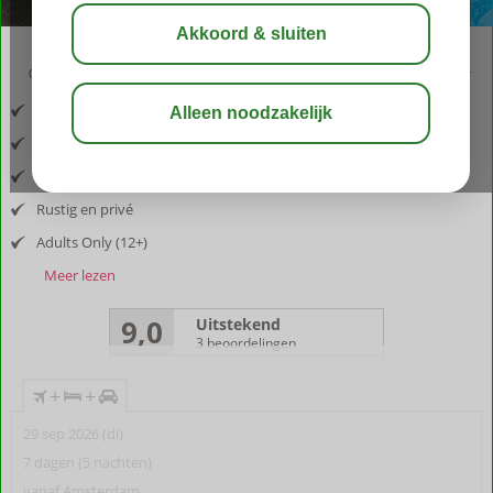
09:50
aug 31°
C
delen
bewaar
Inclusief vlucht en huurauto
Prettige uitvalsbasis voor stad, strand en zee
Smaakvol en comfortabele cottages
Rustig en privé
Adults Only (12+)
Meer lezen
9,0
Uitstekend
3 beoordelingen
+
+
29 sep 2026 (di)
7 dagen (5 nachten)
vanaf Amsterdam