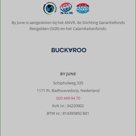
mij
verteld.
Algemene indruk
9
Eten
-
By June is aangesloten bij het ANVR, de Stichting Garantiefonds
Ligging
6
Kamers
9
Reisgelden (SGR) en het Calamiteitenfonds.
Service
9
Wifi kwaliteit
9
Prijs/kwaliteit
7
Bastiaan
10
Nederland
Met partner
,
BY JUNE
05 oktober 2025
Schipholweg 335
1171 PL Badhoevedorp, Nederland
Lekker
020 449 94 70
dorps
KvK nr.: 34220902
karakter.
BTW nr.: 814395892 B01
Heerlijk
genoten.
Strandjes
zijn