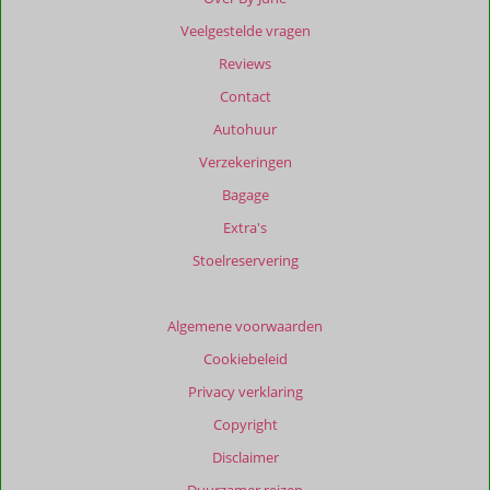
ouder
Veelgestelde vragen
zijn
dan
Reviews
48
Contact
maanden
worden
Autohuur
niet
Verzekeringen
meer
weergegeven
Bagage
om
Extra's
de
relevantie
Stoelreservering
van
de
getoonde
Algemene voorwaarden
beoordelingen
Cookiebeleid
te
garanderen.
Privacy verklaring
Meer
Copyright
info
over
Disclaimer
onze