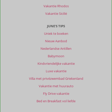
restaurants
en
Vakantie Rhodos
leuke
Vakantie Sicilië
trips
te
boeken.
JUNE'S TIPS
Uniek te boeken
Over
Bamboo
Nieuw Aanbod
Bonaire
Nederlandse Antillen
Boutique
Resort:
Babymoon
Er
Kindvriendelijke vakantie
waren
Luxe vakantie
veel
muggen
Villa met privézwembad Griekenland
meer
Vakantie met huurauto
dan
op
Fly Drive vakantie
andere
Bed en Breakfast vol liefde
plekken
van
het