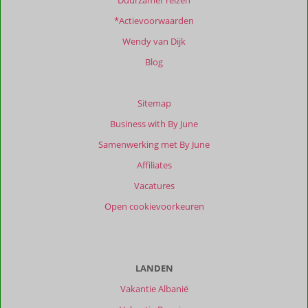
Duurzamer reizen
beoordelingen.
*Actievoorwaarden
Totale
Wendy van Dijk
score
Blog
Gebaseerd
op:
3
Sitemap
beoordelingen
Business with By June
Samenwerking met By June
Scoreverdeling
Affiliates
Algemene indruk
9,0
Eten
-
Vacatures
Ligging
8,0
Kamers
9,3
Open cookievoorkeuren
Service
8,3
Wifi kwaliteit
9,7
Prijs/kwaliteit
7,7
Ervaringen
van
LANDEN
onze
Vakantie Albanië
klanten
Filter