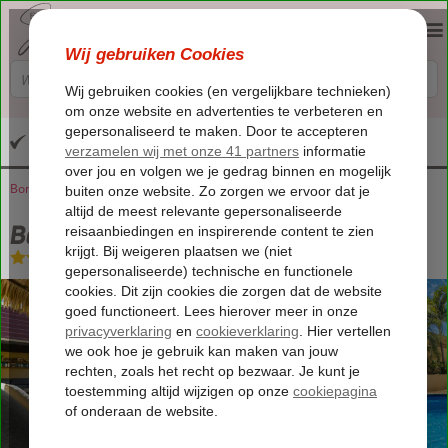
Altijd inclusief huurauto
Bonaire
Home
Kralendijk
Bamboo Bonaire Boutique Resort
Bamboo Bonaire Boutique Resort
Logies
-
Boutique hotel