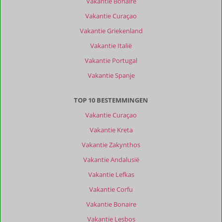
Vakantie Bonaire
reisgezelschap
Vakantie Curaçao
Alle
Vakantie Griekenland
Sorteren
Vakantie Italië
op
datum (nieuw > oud)
Vakantie Portugal
Vakantie Spanje
Martin
9,0
Nederland
TOP 10 BESTEMMINGEN
Alleen
,
Vakantie Curaçao
26 juli 2026
Vakantie Kreta
Vakantie Zakynthos
Mooi
Vakantie Andalusië
eiland
en
Vakantie Lefkas
niet
Vakantie Corfu
overdreven
druk.
Vakantie Bonaire
Goede
Vakantie Lesbos