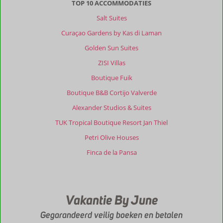
TOP 10 ACCOMMODATIES
eiland.
Salt Suites
Waarschijnlijk
omdat
Curaçao Gardens by Kas di Laman
het
Golden Sun Suites
zo
mooi
ZISI Villas
is
Boutique Fuik
ingericht
met
Boutique B&B Cortijo Valverde
bomen
Alexander Studios & Suites
en
planten
TUK Tropical Boutique Resort Jan Thiel
en
Petri Olive Houses
waterpartijen
waardoor
Finca de la Pansa
de
het
aantrekkelijk
is
Vakantie By June
voor
muggen
Gegarandeerd veilig boeken en betalen
is