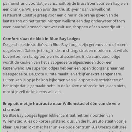
palmenstrand voordat je aanschuift bij de Brass Boer voor een hapje en
een drankje. Wil je een avondje "thuisblijven" dan verwelkomt
restaurant Coast je graag voor een diner in de oranje gloed van de
laatste zon op het terras. Morgen wellicht een dag onderwater of toch
even naar Willemstad voor wat cultuur, shoppen of een avondje uit…
Comfort slaat de klok in Blue Bay Lodges
De geschakelde studio’s van Blue Bay Lodges zijn gerenoveerd of recent
opgeleverd. Dat zie je terug in de inrichting: strak en modern met wit als
boventoon en lichtgroene en hout accenten. In de standaard lodge
wordt de keuken van het slaapgedeelte afgescheiden door een
kastenwand. De superior lodges hebben een open doorgang naar het
slaapgedeelte. De grote ruimte maakt je verblijf er extra aangenaam.
Buiten kan je op je balkon bijkomen van al je sportieve activiteiten of
het tripje dat je gemaakt hebt. In de keuken ontbreekt het je aan niets,
mocht je zelf de kok eens wilt zijn.
Er op uit met je huurauto naar Willemstad of één van de vele
stranden
De Blue Bay Lodges liggen lekker centraal, net ten noorden van
Willemstad. Alles op korte rijafstand, dus. En die huurauto staat voor je
klaar. De stad lokt met haar unieke oude centrum. Als Unesco cultureel