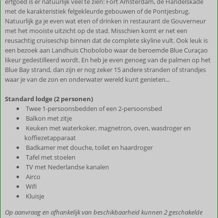
erfgoed is er natuurlijk veel te zien: Fort Amsterdam, de Handelskade
met de karakteristiek felgekleurde gebouwen of de Pontjesbrug.
Natuurlijk ga je even wat eten of drinken in restaurant de Gouverneur
met het mooiste uitzicht op de stad. Misschien komt er net een
reusachtig cruiseschip binnen dat de complete skyline vult. Ook leuk is
een bezoek aan Landhuis Chobolobo waar de beroemde Blue Curaçao
likeur gedestilleerd wordt. En heb je even genoeg van de palmen op het
Blue Bay strand, dan zijn er nog zeker 15 andere stranden of strandjes
waar je van de zon en onderwater wereld kunt genieten...
Standard lodge (2 personen)
Twee 1-persoonsbedden of een 2-persoonsbed
Balkon met zitje
Keuken met waterkoker, magnetron, oven, wasdroger en
koffiezetapparaat
Badkamer met douche, toilet en haardroger
Tafel met stoelen
TV met Nederlandse kanalen
Airco
Wifi
Kluisje
Op aanvraag en afhankelijk van beschikbaarheid kunnen 2 geschakelde