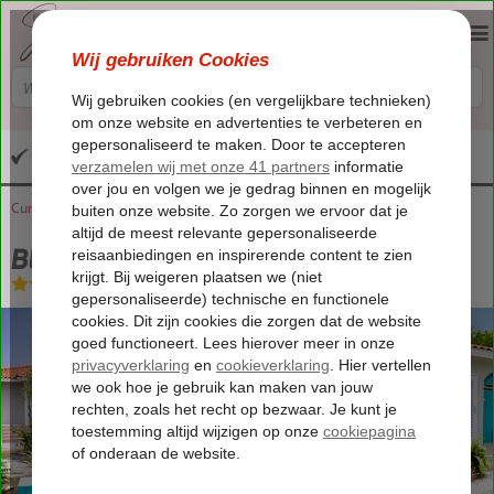
Altijd inclusief huurauto
Curaçao
Home
Blauw Baai
Blue Bay Lodges
Blue Bay Lodges
Logies
-
Appartement