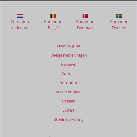
Blue
Bay
Lodges
Corendon
Corendon
Corendon
Corendon
Nederland
België
Denmark
Zweden
Beoordelingen
die
ouder
Over By June
zijn
Veelgestelde vragen
dan
48
Reviews
maanden
Contact
worden
niet
Autohuur
meer
Verzekeringen
weergegeven
om
Bagage
de
Extra's
relevantie
van
Stoelreservering
de
getoonde
beoordelingen