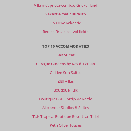
van
Villa met privézwembad Griekenland
alle
Vakantie met huurauto
gemakken
voorzien.
Fly Drive vakantie
Fijn
Bed en Breakfast vol liefde
eigen
terras.
3x
TOP 10 ACCOMMODATIES
per
Salt Suites
week
schoonmaak.
Curaçao Gardens by Kas di Laman
Golden Sun Suites
Algemene indruk
9
Eten
-
Ligging
9
Kamers
9
ZISI Villas
Service
9
Wifi kwaliteit
9
Boutique Fuik
Prijs/kwaliteit
9
Boutique B&B Cortijo Valverde
Alexander Studios & Suites
Anoniem
10
Onbekend
TUK Tropical Boutique Resort Jan Thiel
Gezin met oud(ere) kind(eren)
Petri Olive Houses
,
23 juli 2024