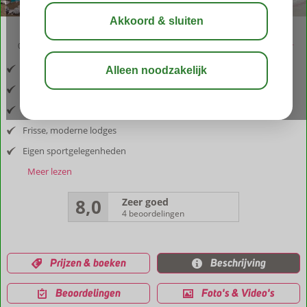
09:00
aug 32°
C
delen
bewaar
Inclusief vlucht en huurauto
Op korte afstand van Blauwbaai
Volledig ontspannen in een tropische omgeving
Frisse, moderne lodges
Eigen sportgelegenheden
Meer lezen
8,0
Zeer goed
4 beoordelingen
Prijzen & boeken
Beschrijving
Beoordelingen
Foto's & Video's