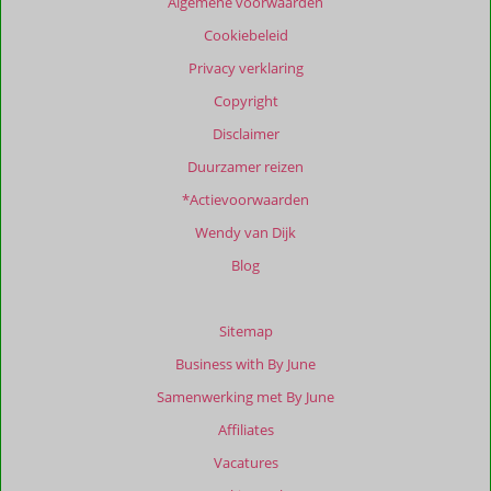
Algemene voorwaarden
te
Cookiebeleid
garanderen.
Meer
Privacy verklaring
info
Copyright
over
onze
Disclaimer
beoordelingen.
Duurzamer reizen
*Actievoorwaarden
Totale
score
Wendy van Dijk
Gebaseerd
Blog
op:
4
beoordelingen
Sitemap
Business with By June
Samenwerking met By June
Scoreverdeling
Affiliates
Algemene indruk
8,0
Eten
-
Ligging
8,5
Kamers
7,0
Vacatures
Service
6,8
Wifi kwaliteit
8,5