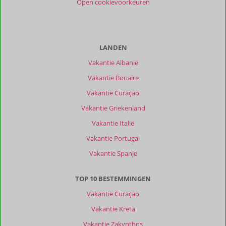
Open cookievoorkeuren
Prijs/kwaliteit
7,0
Ervaringen
van
onze
LANDEN
klanten
Vakantie Albanië
Filter
reisgezelschap
Vakantie Bonaire
Alle
Vakantie Curaçao
Sorteren
Vakantie Griekenland
op
Vakantie Italië
datum (nieuw > oud)
Vakantie Portugal
Vakantie Spanje
Anoniem
9,0
Nederland
TOP 10 BESTEMMINGEN
Met partner
,
05 oktober 2024
Vakantie Curaçao
Vakantie Kreta
Ligging
Vakantie Zakynthos