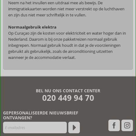
Neem na het invullen een uitdraai mee als bewijs. De
immigratiekaarten worden niet meer verstrekt op de luchthaven
en zijn dus niet meer schriftelijk in te vullen.
Normaalgebruik elektra
Op Curaçao zijn de kosten voor elektriciteit en water hoger dan in
Nederland. Daarom is bij onze pakketreizen normaal gebruik
inbegrepen. Normaal gebruik houdt in dat je de voorzieningen
gebruikt als gebruikelijk, zoals de airconditioning uitzetten
wanneer je de accommodatie verlaat.
De
beoordelingen
zijn
BEL NU ONS CONTACT CENTER
door
020 449 94 70
onze
klanten
geschreven
GEPERSONALISEERDE NIEUWSBRIEF
na
ONTVANGEN?
hun
verblijf
in