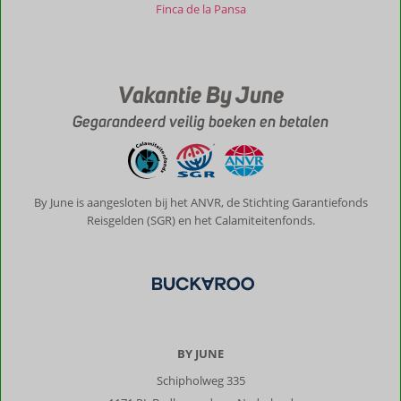
Finca de la Pansa
Curaçao
is
geweldig,
Vakantie By June
helemaal
als
Gegarandeerd veilig boeken en betalen
je
het
eiland
per
By June is aangesloten bij het ANVR, de Stichting Garantiefonds
auto
Reisgelden (SGR) en het Calamiteitenfonds.
verkend.
We
hebben
iedere
dag
een
andere
baai
BY JUNE
bezocht
Schipholweg 335
en