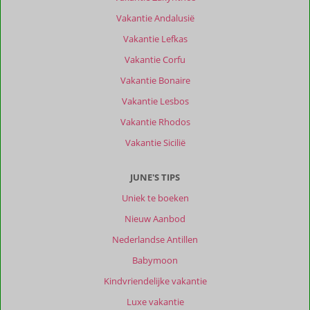
Blue
Vakantie Andalusië
Bay
centraal.
Vakantie Lefkas
Vlakbij
Vakantie Corfu
Punda/Otrabanda
maar
Vakantie Bonaire
ook
Vakantie Lesbos
vliegveld.
Fijn
Vakantie Rhodos
strand.
Vakantie Sicilië
Veilig
gevoel.
JUNE'S TIPS
Over
Uniek te boeken
Blue
Bay
Nieuw Aanbod
Lodges
Nederlandse Antillen
:
Babymoon
Lodges
zijn
Kindvriendelijke vakantie
prima
Luxe vakantie
en