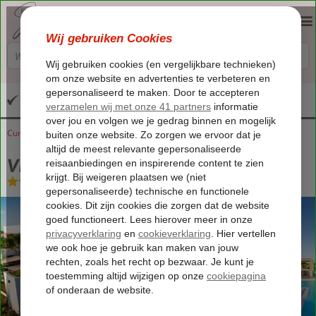
Altijd inclusief huurauto
Curaçao
Home
Jan Thiel Baai
Villa Pasha
Villa Pasha
Logies
-
Villa