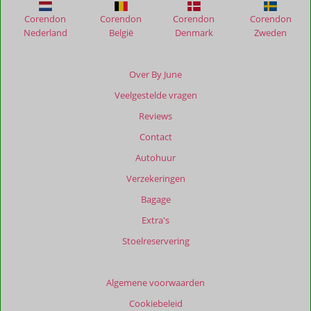
Corendon
Corendon
Corendon
Corendon
Beoordelingen
Nederland
België
Denmark
Zweden
die
ouder
zijn
Over By June
dan
Veelgestelde vragen
48
maanden
Reviews
worden
Contact
niet
meer
Autohuur
weergegeven
Verzekeringen
om
de
Bagage
relevantie
Extra's
van
de
Stoelreservering
getoonde
beoordelingen
te
Algemene voorwaarden
garanderen.
Cookiebeleid
Meer