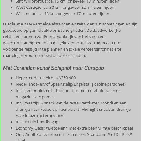
Sint Willibrordus: ca. 15 km, ongeveer 18 minuten rijden
West Curaçao: ca. 30 km, ongeveer 32 minuten rijden
Willemstad: ca. 13 km, ongeveer 17 minuten rijden
Disclaimer
: De vermelde afstanden en reistijden zijn schattingen en zijn
gebaseerd op gemiddelde omstandigheden. De daadwerkelijke
reistijden kunnen variëren afhankelijk van het verkeer,
weersomstandigheden en de gekozen route. Wij raden aan om
voldoende reistijd in te plannen en lokale verkeersinformatie te
raadplegen voor de meest actuele reistijden.
Met Corendon vanaf Schiphol naar Curaçao
Hypermoderne Airbus A350-900
Nederlands- en/of Spaanstalig/Engelstalig cabinepersoneel
Incl. persoonlijk entertainmentsysteem met films, series,
magazines en games
Incl. maaltijd & snack van de restaurantketen Mondi en een
drankje naar keuze op heenvlucht. Midnight snack en drankje
naar keuze op terugvlucht
Incl. 10 kilo handbagage
Economy Class: XL-stoelen* met extra beenruimte beschikbaar
Only Adult Zone: relaxed reizen in een Standaard-* of XL-Plus*
stoel