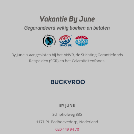
je
ook
bent,
Vakantie By June
neem
Gegarandeerd veilig boeken en betalen
overal
je
snorkelset
mee.
By June is aangesloten bij het ANVR, de Stichting Garantiefonds
Over
Reisgelden (SGR) en het Calamiteitenfonds.
Villa
Pasha:
Er
is
overal
aan
gedacht
BY JUNE
in
het
Schipholweg 335
huis,
1171 PL Badhoevedorp, Nederland
je
020 449 94 70
kan