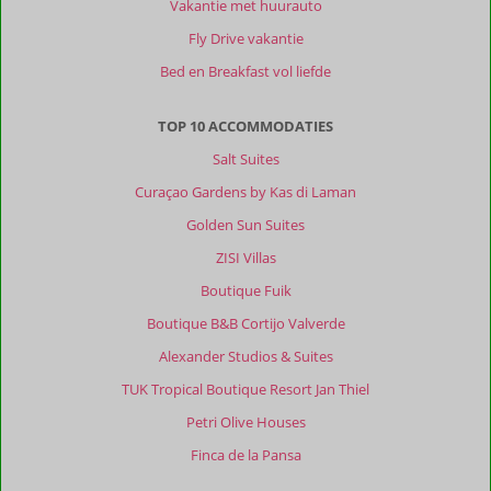
vuurwerk.
Vakantie met huurauto
Jan
Fly Drive vakantie
Thiel
Beach
Bed en Breakfast vol liefde
is
ook
TOP 10 ACCOMMODATIES
mooi,
maar
Salt Suites
Playa
Curaçao Gardens by Kas di Laman
Kalki
is
Golden Sun Suites
echt
ZISI Villas
heel
mooi
Boutique Fuik
met
Boutique B&B Cortijo Valverde
helderblauw
water.
Alexander Studios & Suites
Mambo
TUK Tropical Boutique Resort Jan Thiel
Beach
is
Petri Olive Houses
ook
Finca de la Pansa
leuk.
Waar