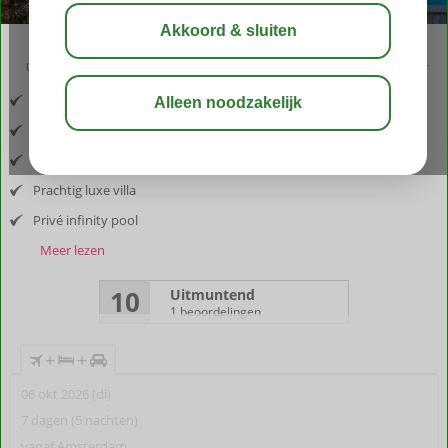
09:00
aug 32°
C
delen
bewaar
Inclusief vlucht en huurauto
Centraal gelegen op Curaçao
Geweldig uitzicht over de Jan Thiel Baai
Prachtig luxe villa
Privé infinity pool
Meer lezen
10
Uitmuntend
1 beoordelingen
+
+
06 okt 2026 (di)
7 dagen (5 nachten)
vanaf Amsterdam