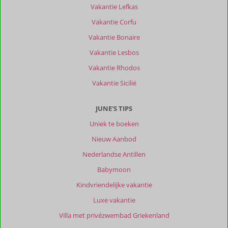
Abou
Vakantie Lefkas
en
Vakantie Corfu
de
Christoffelberg
Vakantie Bonaire
beklimmen.
Vakantie Lesbos
Ook
is
Vakantie Rhodos
er
Vakantie Sicilië
haast
iedere
dag
JUNE'S TIPS
wel
Uniek te boeken
ergens
feest.
Nieuw Aanbod
Iedere
Nederlandse Antillen
donderdagavond
is
Babymoon
er
Kindvriendelijke vakantie
feest
in
Luxe vakantie
Punda
Villa met privézwembad Griekenland
met