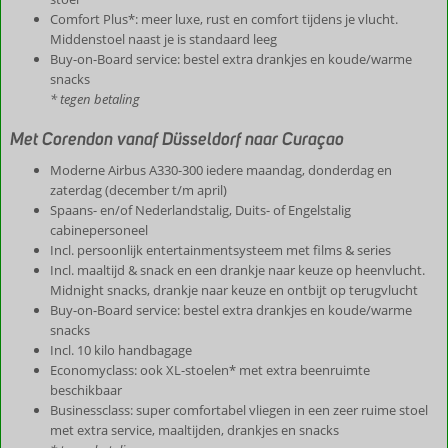
Comfort Plus*: meer luxe, rust en comfort tijdens je vlucht.
Middenstoel naast je is standaard leeg
Buy-on-Board service: bestel extra drankjes en koude/warme
snacks
* tegen betaling
Met Corendon vanaf Düsseldorf naar Curaçao
Moderne Airbus A330-300 iedere maandag, donderdag en
zaterdag (december t/m april)
Spaans- en/of Nederlandstalig, Duits- of Engelstalig
cabinepersoneel
Incl. persoonlijk entertainmentsysteem met films & series
Incl. maaltijd & snack en een drankje naar keuze op heenvlucht.
Midnight snacks, drankje naar keuze en ontbijt op terugvlucht
Buy-on-Board service: bestel extra drankjes en koude/warme
snacks
Incl. 10 kilo handbagage
Economyclass: ook XL-stoelen* met extra beenruimte
beschikbaar
Businessclass: super comfortabel vliegen in een zeer ruime stoel
met extra service, maaltijden, drankjes en snacks