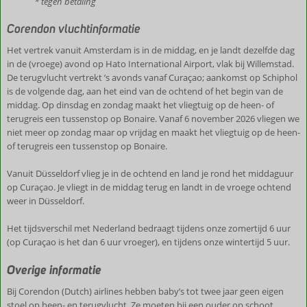
* tegen betaling
Corendon vluchtinformatie
Het vertrek vanuit Amsterdam is in de middag, en je landt dezelfde dag
in de (vroege) avond op Hato International Airport, vlak bij Willemstad.
De terugvlucht vertrekt ’s avonds vanaf Curaçao; aankomst op Schiphol
is de volgende dag, aan het eind van de ochtend of het begin van de
middag. Op dinsdag en zondag maakt het vliegtuig op de heen- of
terugreis een tussenstop op Bonaire. Vanaf 6 november 2026 vliegen we
niet meer op zondag maar op vrijdag en maakt het vliegtuig op de heen-
of terugreis een tussenstop op Bonaire.
Vanuit Düsseldorf vlieg je in de ochtend en land je rond het middaguur
op Curaçao. Je vliegt in de middag terug en landt in de vroege ochtend
weer in Düsseldorf.
Het tijdsverschil met Nederland bedraagt tijdens onze zomertijd 6 uur
(op Curaçao is het dan 6 uur vroeger), en tijdens onze wintertijd 5 uur.
Overige informatie
Bij Corendon (Dutch) airlines hebben baby’s tot twee jaar geen eigen
stoel op heen- en terugvlucht. Ze moeten bij een ouder op schoot