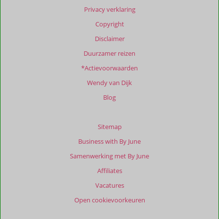
info
Privacy verklaring
over
Copyright
onze
beoordelingen.
Disclaimer
Duurzamer reizen
Totale
*Actievoorwaarden
score
Wendy van Dijk
Gebaseerd
op:
Blog
1
beoordelingen
Sitemap
Business with By June
Scoreverdeling
Samenwerking met By June
Algemene indruk
10
Eten
10
Affiliates
Ligging
10
Kamers
10
Service
10
Wifi kwaliteit
8,0
Vacatures
Prijs/kwaliteit
10
Open cookievoorkeuren
Ervaringen