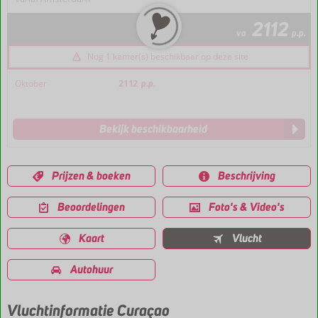
2112
va
p.p.
Nog 1 kamer(s) beschikbaar op deze site
Oktober
2112
p.p.
Bekijk beschikbaarheid
Prijzen & boeken
Beschrijving
Beoordelingen
Foto's & Video's
Kaart
Vlucht
Autohuur
Vluchtinformatie Curaçao