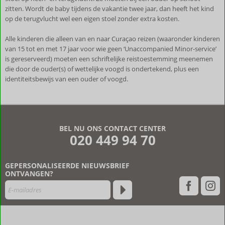
zitten. Wordt de baby tijdens de vakantie twee jaar, dan heeft het kind
op de terugvlucht wel een eigen stoel zonder extra kosten.
Alle kinderen die alleen van en naar Curaçao reizen (waaronder kinderen
van 15 tot en met 17 jaar voor wie geen ‘Unaccompanied Minor-service’
is gereserveerd) moeten een schriftelijke reistoestemming meenemen
die door de ouder(s) of wettelijke voogd is ondertekend, plus een
identiteitsbewijs van een ouder of voogd.
De
beoordelingen
zijn
BEL NU ONS CONTACT CENTER
door
020 449 94 70
onze
klanten
geschreven
GEPERSONALISEERDE NIEUWSBRIEF
na
ONTVANGEN?
hun
verblijf
in
Villa
Pasha