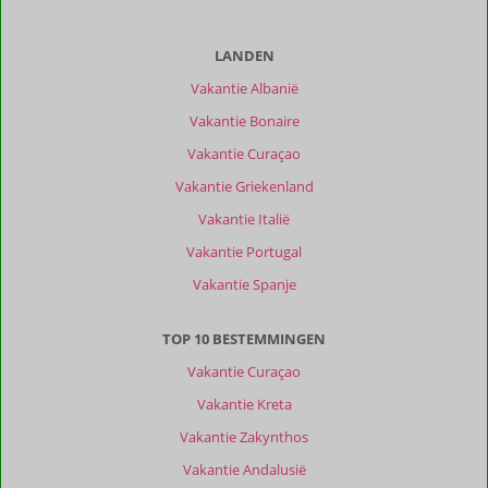
van
onze
klanten
LANDEN
Filter
Vakantie Albanië
reisgezelschap
Vakantie Bonaire
Alle
Vakantie Curaçao
Sorteren
op
Vakantie Griekenland
datum (nieuw > oud)
Vakantie Italië
Vakantie Portugal
Jolene
10
Vakantie Spanje
Nederland
Gezin met oud(ere) kind(eren)
TOP 10 BESTEMMINGEN
,
09 juli 2025
Vakantie Curaçao
Vakantie Kreta
Aanrader
is
Vakantie Zakynthos
Playa
Vakantie Andalusië
Cas