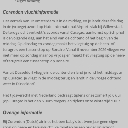
* tegen betaling
Corendon vluchtinformatie
Het vertrek vanuit Amsterdam is in de middag, en je landt dezelfde dag
in de (vroege) avond op Hato International Airport, vlak bij Willemstad.
De terugvlucht vertrekt ’s avonds vanaf Curaçao; aankomst op Schiphol
is de volgende dag, aan het eind van de ochtend of het begin van de
middag. Op dinsdag en zondag maakt het vliegtuig op de heen- of
terugreis een tussenstop op Bonaire. Vanaf 6 november 2026 vliegen we
niet meer op zondag maar op vrijdag en maakt het vliegtuig op de heen-
of terugreis een tussenstop op Bonaire.
Vanuit Düsseldorf vlieg je in de ochtend en land je rond het middaguur
op Curaçao. Je vliegt in de middag terug en landt in de vroege ochtend
weer in Düsseldorf.
Het tijdsverschil met Nederland bedraagt tijdens onze zomertijd 6 uur
(op Curaçao is het dan 6 uur vroeger), en tijdens onze wintertijd 5 uur.
Overige informatie
Bij Corendon (Dutch) airlines hebben baby’s tot twee jaar geen eigen
stoel op heen- en terugvlucht. Ze moeten bij een ouder op schoot