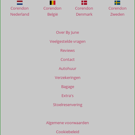
Corendon
Corendon
Corendon
Corendon
Beoordelingen
Nederland
België
Denmark
Zweden
die
ouder
zijn
Over By June
dan
Veelgestelde vragen
48
maanden
Reviews
worden
Contact
niet
meer
Autohuur
weergegeven
Verzekeringen
om
de
Bagage
relevantie
Extra's
van
de
Stoelreservering
getoonde
beoordelingen
te
Algemene voorwaarden
garanderen.
Cookiebeleid
Meer