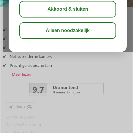
09:00
aug 32°
C
delen
bewaar
Inclusief vlucht en huurauto
Gelegen bij de Sint Jorisbaai
Het echte vakantiegevoel
Nette, moderne kamers
Prachtige tropische tuin
Meer lezen
9,7
Uitmuntend
9 beoordelingen
+
+
29 nov 2026 (zo)
7 dagen (5 nachten)
vanaf Amsterdam