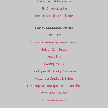
Vakantie met huurauto
Deze
accommodatie
Fly Drive vakantie
was
Bed en Breakfast vol liefde
voor
ons
de
TOP 10 ACCOMMODATIES
perfecte
Salt Suites
plek
om
Curaçao Gardens by Kas di Laman
tot
Golden Sun Suites
rust
te
ZISI Villas
komen.
Boutique Fuik
De
kamer
Boutique B&B Cortijo Valverde
was
Alexander Studios & Suites
prima
en
TUK Tropical Boutique Resort Jan Thiel
zeker
Petri Olive Houses
voldoende
ruimte
Finca de la Pansa
en
zeer