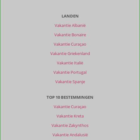
van
onze
klanten
LANDEN
Filter
Vakantie Albanië
reisgezelschap
Vakantie Bonaire
Alle
Vakantie Curaçao
Sorteren
op
Vakantie Griekenland
datum (nieuw > oud)
Vakantie Italië
Vakantie Portugal
Arnold
10
Vakantie Spanje
Nederland
Met partner
TOP 10 BESTEMMINGEN
,
01 mei 2026
Vakantie Curaçao
Vakantie Kreta
Onze
Vakantie Zakynthos
eerste
Vakantie Andalusië
ervaring