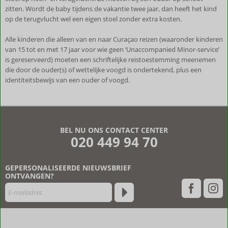
zitten. Wordt de baby tijdens de vakantie twee jaar, dan heeft het kind
op de terugvlucht wel een eigen stoel zonder extra kosten.
Alle kinderen die alleen van en naar Curaçao reizen (waaronder kinderen
van 15 tot en met 17 jaar voor wie geen ‘Unaccompanied Minor-service’
is gereserveerd) moeten een schriftelijke reistoestemming meenemen
die door de ouder(s) of wettelijke voogd is ondertekend, plus een
identiteitsbewijs van een ouder of voogd.
De
beoordelingen
zijn
BEL NU ONS CONTACT CENTER
door
020 449 94 70
onze
klanten
geschreven
GEPERSONALISEERDE NIEUWSBRIEF
na
ONTVANGEN?
hun
verblijf
in
Woodstock
Palmresort