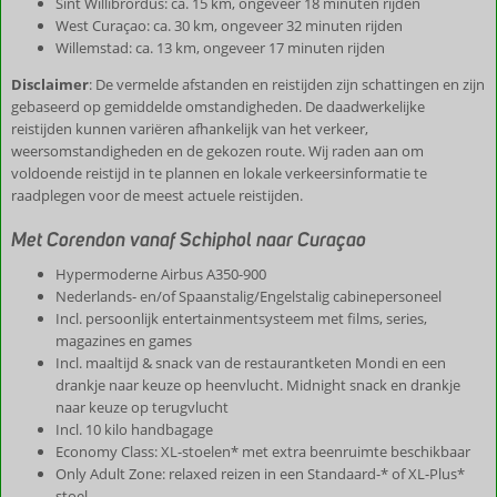
Sint Willibrordus: ca. 15 km, ongeveer 18 minuten rijden
West Curaçao: ca. 30 km, ongeveer 32 minuten rijden
Willemstad: ca. 13 km, ongeveer 17 minuten rijden
Disclaimer
: De vermelde afstanden en reistijden zijn schattingen en zijn
gebaseerd op gemiddelde omstandigheden. De daadwerkelijke
reistijden kunnen variëren afhankelijk van het verkeer,
weersomstandigheden en de gekozen route. Wij raden aan om
voldoende reistijd in te plannen en lokale verkeersinformatie te
raadplegen voor de meest actuele reistijden.
Met Corendon vanaf Schiphol naar Curaçao
Hypermoderne Airbus A350-900
Nederlands- en/of Spaanstalig/Engelstalig cabinepersoneel
Incl. persoonlijk entertainmentsysteem met films, series,
magazines en games
Incl. maaltijd & snack van de restaurantketen Mondi en een
drankje naar keuze op heenvlucht. Midnight snack en drankje
naar keuze op terugvlucht
Incl. 10 kilo handbagage
Economy Class: XL-stoelen* met extra beenruimte beschikbaar
Only Adult Zone: relaxed reizen in een Standaard-* of XL-Plus*
stoel