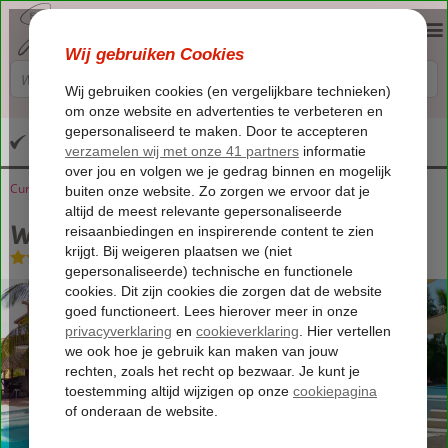
Altijd inclusief huurauto
Curaçao
Home
Sint Joris Baai
Woodstock Palmresort
Woodstock Palmresort
Logies en ontbijt
-
Appartement