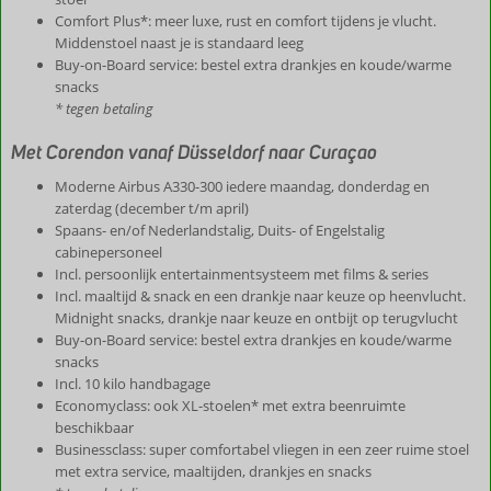
Comfort Plus*: meer luxe, rust en comfort tijdens je vlucht.
Middenstoel naast je is standaard leeg
Buy-on-Board service: bestel extra drankjes en koude/warme
snacks
* tegen betaling
Met Corendon vanaf Düsseldorf naar Curaçao
Moderne Airbus A330-300 iedere maandag, donderdag en
zaterdag (december t/m april)
Spaans- en/of Nederlandstalig, Duits- of Engelstalig
cabinepersoneel
Incl. persoonlijk entertainmentsysteem met films & series
Incl. maaltijd & snack en een drankje naar keuze op heenvlucht.
Midnight snacks, drankje naar keuze en ontbijt op terugvlucht
Buy-on-Board service: bestel extra drankjes en koude/warme
snacks
Incl. 10 kilo handbagage
Economyclass: ook XL-stoelen* met extra beenruimte
beschikbaar
Businessclass: super comfortabel vliegen in een zeer ruime stoel
met extra service, maaltijden, drankjes en snacks