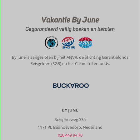
belangrijk,
een
Vakantie By June
eigen
koffiezetapparaat.
Gegarandeerd veilig boeken en betalen
Alles
is
netjes
en
goed
By June is aangesloten bij het ANVR, de Stichting Garantiefonds
verzorgd.
Reisgelden (SGR) en het Calamiteitenfonds.
Nancy
en
Wilko
zijn
altijd
bereid
je
BY JUNE
te
helpen
Schipholweg 335
met
1171 PL Badhoevedorp, Nederland
vragen
020 449 94 70
over