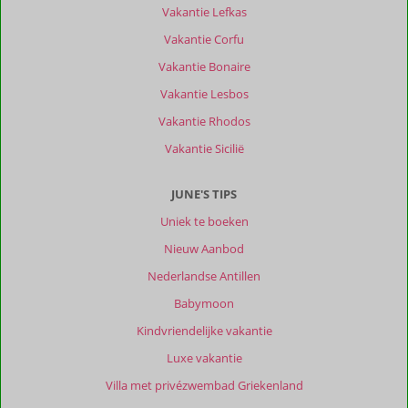
met
Vakantie Lefkas
Curaçao
Vakantie Corfu
was
geweldig.
Vakantie Bonaire
We
Vakantie Lesbos
hebben
mooie
Vakantie Rhodos
plekken
Vakantie Sicilië
bezocht
en
heerlijk
JUNE'S TIPS
kunnen
Uniek te boeken
uitrusten.
Vriendelijke
Nieuw Aanbod
mensen
Nederlandse Antillen
en
geweldig
Babymoon
eten.
Kindvriendelijke vakantie
Over
Luxe vakantie
Woodstock
Villa met privézwembad Griekenland
Palmresort: