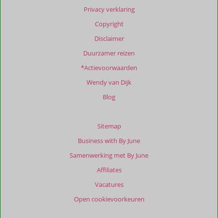
info
Privacy verklaring
over
Copyright
onze
beoordelingen.
Disclaimer
Duurzamer reizen
Totale
*Actievoorwaarden
score
Wendy van Dijk
Gebaseerd
op:
Blog
9
beoordelingen
Sitemap
Business with By June
Scoreverdeling
Samenwerking met By June
Algemene indruk
9,7
Eten
9,6
Affiliates
Ligging
8,9
Kamers
9,4
Service
9,8
Wifi kwaliteit
9,1
Vacatures
Prijs/kwaliteit
9,8
Open cookievoorkeuren
Ervaringen