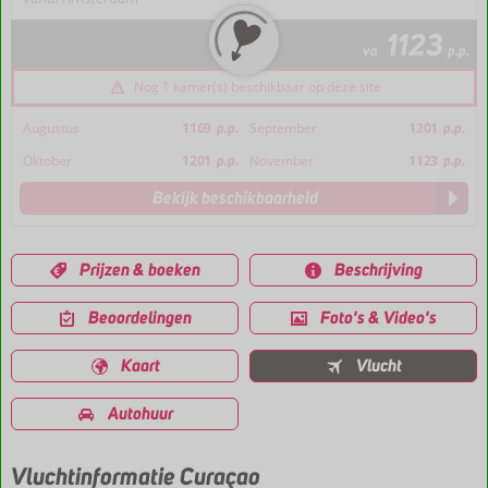
1123
va
p.p.
Nog 1 kamer(s) beschikbaar op deze site
Augustus
1169
p.p.
September
1201
p.p.
Oktober
1201
p.p.
November
1123
p.p.
Bekijk beschikbaarheid
Prijzen & boeken
Beschrijving
Beoordelingen
Foto's & Video's
Kaart
Vlucht
Autohuur
Vluchtinformatie Curaçao