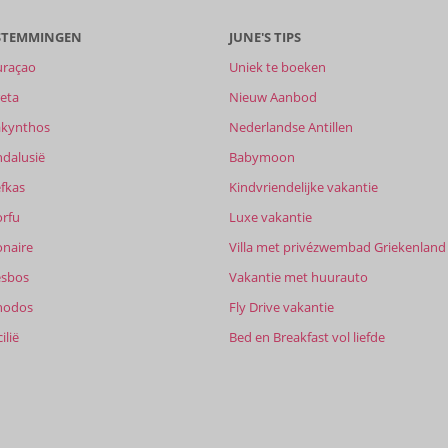
ESTEMMINGEN
JUNE'S TIPS
uraçao
Uniek te boeken
eta
Nieuw Aanbod
akynthos
Nederlandse Antillen
ndalusië
Babymoon
fkas
Kindvriendelijke vakantie
orfu
Luxe vakantie
onaire
Villa met privézwembad Griekenland
esbos
Vakantie met huurauto
hodos
Fly Drive vakantie
ilië
Bed en Breakfast vol liefde
9,7
8,8
it
9,2