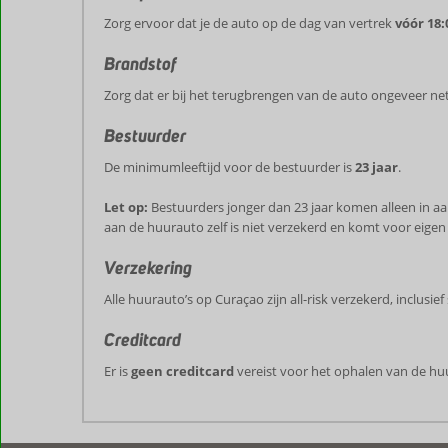
Zorg ervoor dat je de auto op de dag van vertrek
vóór 18:
Brandstof
Zorg dat er bij het terugbrengen van de auto ongeveer net z
Bestuurder
De minimumleeftijd voor de bestuurder is
23 jaar
.
Let op:
Bestuurders jonger dan 23 jaar komen alleen in 
aan de huurauto zelf is niet verzekerd en komt voor eige
Verzekering
Alle huurauto’s op Curaçao zijn all-risk verzekerd, inclus
Creditcard
Er is
geen creditcard
vereist voor het ophalen van de hu
De
beoordelingen