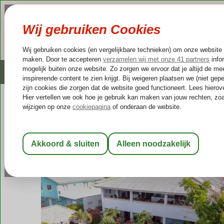
NAZOMER
LAST MINUTES
Altijd inclusief huurauto
Kleinschalige & unieke
Curaçao
Home
Willemstad
Bubi Blou Appartementen
Bubi Blou Appartementen
Logies
-
Appartement