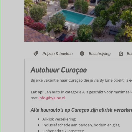
Prijzen & boeken
Beschrijving
Be
Autohuur Curaçao
Bij elke vakantie naar Curaçao die je via By June boekt, is
Let op:
Een auto in categorie A is geschikt voor
maximaal 
met
info@byjune.nl
Alle huurauto’s op Curaçao zijn allrisk verzeker
All-risk verzekering;
Inclusief schade aan banden, bodem en glas;
Onbeperkte kilometers;