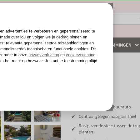
ZOMER 2026
WINTERZON
BESTEMMINGEN
 accommodaties
Weg van de drukte
Inclusief vlucht en huurauto
Centraal gelegen nabij Jan Thiel
Rustgevende sfeer tussen de tro
planten