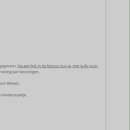
 gegevens.
Via een link in de factuur kun je, met je By June-
rvering kan bevestigen.
mart Wheels.
 kinderstoeltje.