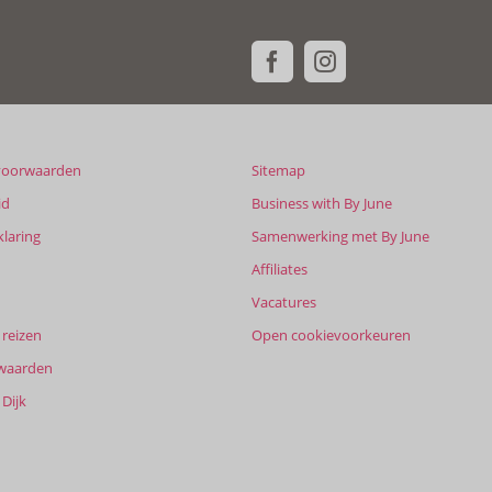
voorwaarden
Sitemap
id
Business with By June
klaring
Samenwerking met By June
Affiliates
Vacatures
reizen
Open cookievoorkeuren
waarden
Dijk