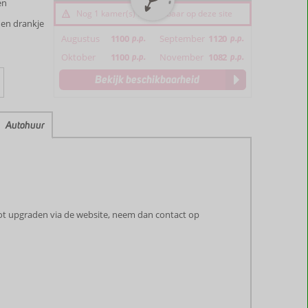
en
Nog 1 kamer(s) beschikbaar op deze site
 en drankje
Augustus
1100
p.p.
September
1120
p.p.
Oktober
1100
p.p.
November
1082
p.p.
Bekijk beschikbaarheid
Autohuur
ot upgraden via de website, neem dan contact op