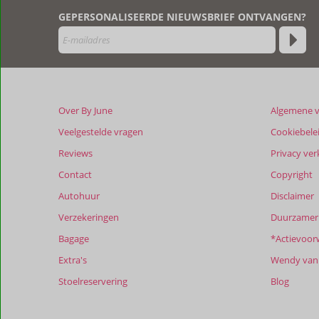
zijn
GEPERSONALISEERDE NIEUWSBRIEF ONTVANGEN?
door
onze
klanten
geschreven
na
hun
verblijf
Over By June
Algemene 
in
Bubi
Veelgestelde vragen
Cookiebele
Blou
Reviews
Privacy ver
Appartementen
Contact
Copyright
Beoordelingen
Autohuur
Disclaimer
die
Verzekeringen
Duurzamer 
ouder
zijn
Bagage
*Actievoor
dan
Extra's
Wendy van 
48
maanden
Stoelreservering
Blog
worden
niet