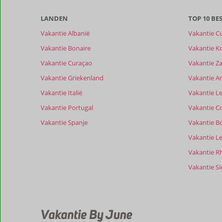
meer
weergegeven
LANDEN
TOP 10 B
om
de
Vakantie Albanië
Vakantie C
relevantie
Vakantie Bonaire
Vakantie Kr
van
de
Vakantie Curaçao
Vakantie Z
getoonde
Vakantie Griekenland
Vakantie A
beoordelingen
te
Vakantie Italië
Vakantie Le
garanderen.
Vakantie Portugal
Vakantie C
Meer
info
Vakantie Spanje
Vakantie B
over
Vakantie L
onze
beoordelingen.
Vakantie R
Vakantie Sic
Totale score
Scoreverdeling
9,2
Algemene indruk
9,2
Eten
Gebaseerd op:
Ligging
9,1
Kamers
19
Uitstekend
Service
9,7
Wifi kwalite
Vakantie By June
beoordelingen
Prijs/kwaliteit
9,6