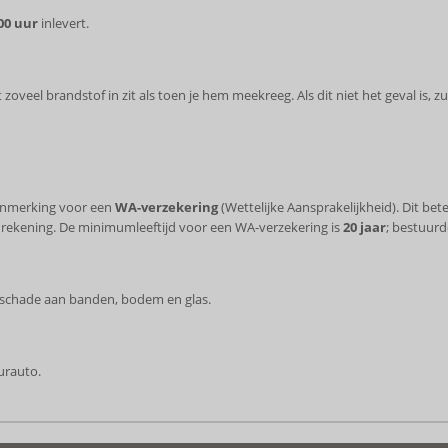
00 uur
inlevert.
oveel brandstof in zit als toen je hem meekreeg. Als dit niet het geval is, 
aanmerking voor een
WA-verzekering
(Wettelijke Aansprakelijkheid). Dit be
n rekening. De minimumleeftijd voor een WA-verzekering is
20 jaar
; bestuurd
ief schade aan banden, bodem en glas.
urauto.