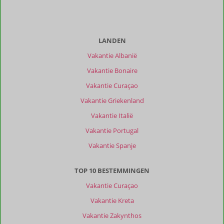
Ligging
9,1
Kamers
8,9
Service
9,0
Wifi kwaliteit
9,2
Prijs/kwaliteit
8,8
LANDEN
Ervaringen
Vakantie Albanië
van
onze
Vakantie Bonaire
klanten
Vakantie Curaçao
Filter
reisgezelschap
Vakantie Griekenland
Alle
Vakantie Italië
Sorteren
Vakantie Portugal
op
Vakantie Spanje
datum (nieuw > oud)
TOP 10 BESTEMMINGEN
Robbie
8,0
Vakantie Curaçao
Nederland
Vakantie Kreta
Met partner
,
19 juli 2026
Vakantie Zakynthos