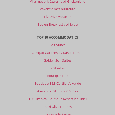
Villa met privézwembad Griekenland
vanaf
Kas
Vakantie met huurauto
di
Fly Drive vakantie
Laman
Willemstad
Bed en Breakfast vol liefde
in
voor
TOP 10 ACCOMMODATIES
een
hapje
Salt Suites
of
Curaçao Gardens by Kas di Laman
drankje.
Golden Sun Suites
Over
ZISI Villas
Curaçao
Gardens
Boutique Fuik
at
Boutique B&B Cortijo Valverde
Kas
di
Alexander Studios & Suites
Laman:
TUK Tropical Boutique Resort Jan Thiel
Accommodatie
Petri Olive Houses
was
ruim
Finca de la Pansa