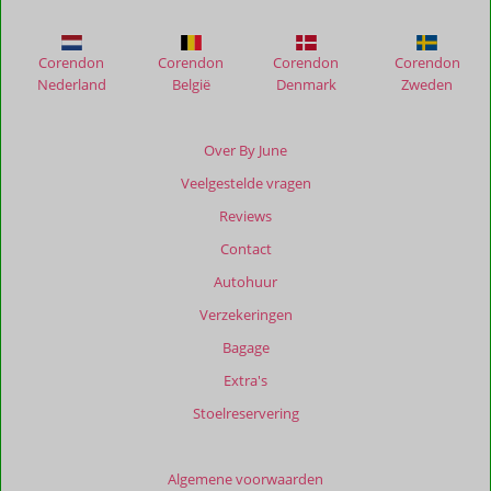
Gardens
at
Corendon
Corendon
Corendon
Corendon
Kas
Nederland
België
Denmark
Zweden
di
Laman
Over By June
Beoordelingen
Veelgestelde vragen
die
ouder
Reviews
zijn
Contact
dan
48
Autohuur
maanden
Verzekeringen
worden
niet
Bagage
meer
Extra's
weergegeven
om
Stoelreservering
de
relevantie
van
Algemene voorwaarden