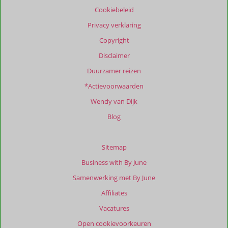
de
Cookiebeleid
getoonde
beoordelingen
Privacy verklaring
te
Copyright
garanderen.
Meer
Disclaimer
info
Duurzamer reizen
over
onze
*Actievoorwaarden
beoordelingen.
Wendy van Dijk
Blog
Totale
score
Gebaseerd
Sitemap
op:
Business with By June
128
beoordelingen
Samenwerking met By June
Affiliates
Vacatures
Scoreverdeling
Open cookievoorkeuren
Algemene indruk
9,0
Eten
8,6