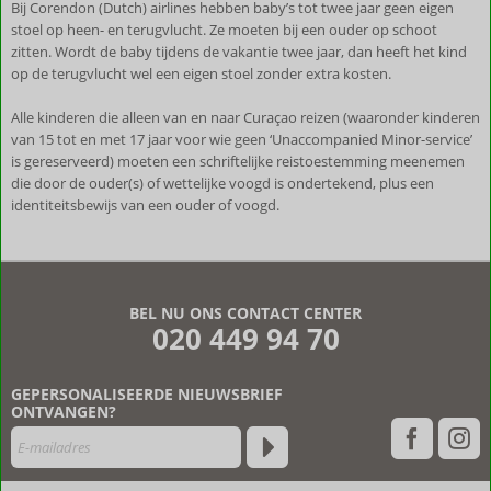
Bij Corendon (Dutch) airlines hebben baby’s tot twee jaar geen eigen
stoel op heen- en terugvlucht. Ze moeten bij een ouder op schoot
zitten. Wordt de baby tijdens de vakantie twee jaar, dan heeft het kind
op de terugvlucht wel een eigen stoel zonder extra kosten.
Alle kinderen die alleen van en naar Curaçao reizen (waaronder kinderen
van 15 tot en met 17 jaar voor wie geen ‘Unaccompanied Minor-service’
is gereserveerd) moeten een schriftelijke reistoestemming meenemen
die door de ouder(s) of wettelijke voogd is ondertekend, plus een
identiteitsbewijs van een ouder of voogd.
De
beoordelingen
zijn
BEL NU ONS CONTACT CENTER
door
020 449 94 70
onze
klanten
geschreven
GEPERSONALISEERDE NIEUWSBRIEF
na
ONTVANGEN?
hun
verblijf
in
Curaçao