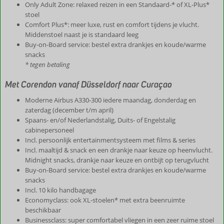
Only Adult Zone: relaxed reizen in een Standaard-* of XL-Plus*
stoel
Comfort Plus*: meer luxe, rust en comfort tijdens je vlucht.
Middenstoel naast je is standaard leeg
Buy-on-Board service: bestel extra drankjes en koude/warme
snacks
* tegen betaling
Met Corendon vanaf Düsseldorf naar Curaçao
Moderne Airbus A330-300 iedere maandag, donderdag en
zaterdag (december t/m april)
Spaans- en/of Nederlandstalig, Duits- of Engelstalig
cabinepersoneel
Incl. persoonlijk entertainmentsysteem met films & series
Incl. maaltijd & snack en een drankje naar keuze op heenvlucht.
Midnight snacks, drankje naar keuze en ontbijt op terugvlucht
Buy-on-Board service: bestel extra drankjes en koude/warme
snacks
Incl. 10 kilo handbagage
Economyclass: ook XL-stoelen* met extra beenruimte
beschikbaar
Businessclass: super comfortabel vliegen in een zeer ruime stoel