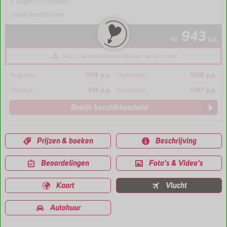
9 dagen (7 nachten)
vanaf Amsterdam
943
va
p.p.
Nog 1 kamer(s) beschikbaar op deze site
Augustus
1074
p.p.
September
1029
p.p.
Oktober
943
p.p.
November
1087
p.p.
Bekijk beschikbaarheid
Prijzen & boeken
Beschrijving
Beoordelingen
Foto's & Video's
Kaart
Vlucht
Autohuur