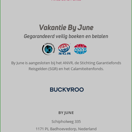
genoeg,
alles
was
aanwezig.
Vakantie By June
Wordt
erg
Gegarandeerd veilig boeken en betalen
goed
schoongemaakt
tijdens
het
verblijf,
By June is aangesloten bij het ANVR, de Stichting Garantiefonds
schone
Reisgelden (SGR) en het Calamiteitenfonds.
handoeken
en
beddengoed.
Zitje
buiten
alleen
erg
BY JUNE
klein.
Schipholweg 335
Algemene indruk
8
Eten
-
1171 PL Badhoevedorp, Nederland