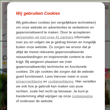
Altijd inclusief huurauto
Curaçao
Home
Willemstad
Curaçao Gardens at Kas di Laman
Curaçao Gardens at Kas di Laman
Logies
-
Appartement