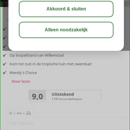
09:00
aug 32°
C
delen
bewaar
Inclusief vlucht en huurauto
In de trendy wijk Otrobanda
Verblijf in een historisch Unesco-monument
Op loopafstand van Willemstad
Kom tot rust in de tropische tuin met zwembad
Wendy's Choice
Meer lezen
9,0
Uitstekend
128 beoordelingen
+
+
11 okt 2026 (zo)