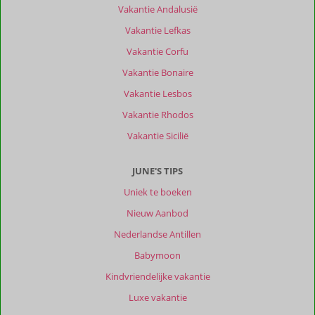
Vakantie Andalusië
Wij
Vakantie Lefkas
waren
Vakantie Corfu
op
duikvakantie.
Vakantie Bonaire
Vanuit
Vakantie Lesbos
Willemstad
kun
Vakantie Rhodos
je
Vakantie Sicilië
alle
kanten
van
JUNE'S TIPS
het
Uniek te boeken
eiland
goed
Nieuw Aanbod
bereiken
Nederlandse Antillen
en
loop
Babymoon
je
Kindvriendelijke vakantie
binnen
enkele
Luxe vakantie
minuten