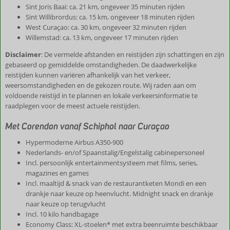
Sint Joris Baai: ca. 21 km, ongeveer 35 minuten rijden
Sint Willibrordus: ca. 15 km, ongeveer 18 minuten rijden
West Curaçao: ca. 30 km, ongeveer 32 minuten rijden
Willemstad: ca. 13 km, ongeveer 17 minuten rijden
Disclaimer
: De vermelde afstanden en reistijden zijn schattingen en zijn
gebaseerd op gemiddelde omstandigheden. De daadwerkelijke
reistijden kunnen variëren afhankelijk van het verkeer,
weersomstandigheden en de gekozen route. Wij raden aan om
voldoende reistijd in te plannen en lokale verkeersinformatie te
raadplegen voor de meest actuele reistijden.
Met Corendon vanaf Schiphol naar Curaçao
Hypermoderne Airbus A350-900
Nederlands- en/of Spaanstalig/Engelstalig cabinepersoneel
Incl. persoonlijk entertainmentsysteem met films, series,
magazines en games
Incl. maaltijd & snack van de restaurantketen Mondi en een
drankje naar keuze op heenvlucht. Midnight snack en drankje
naar keuze op terugvlucht
Incl. 10 kilo handbagage
Economy Class: XL-stoelen* met extra beenruimte beschikbaar