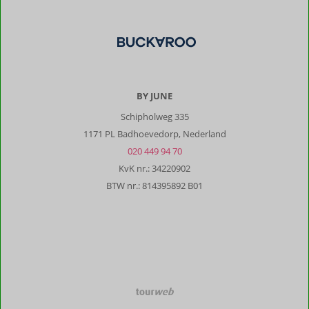
BY JUNE
Schipholweg 335
1171 PL Badhoevedorp, Nederland
020 449 94 70
KvK nr.: 34220902
BTW nr.: 814395892 B01
TourWeb
©