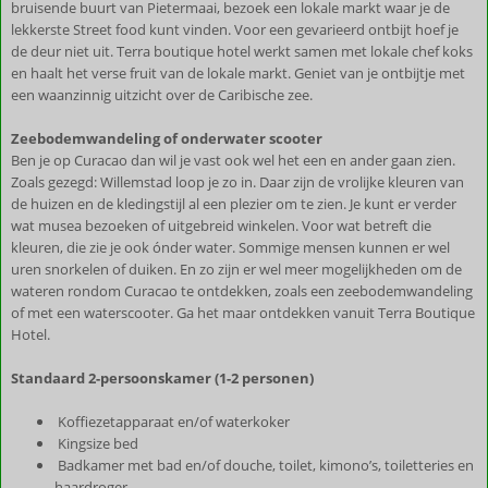
bruisende buurt van Pietermaai, bezoek een lokale markt waar je de
lekkerste Street food kunt vinden. Voor een gevarieerd ontbijt hoef je
de deur niet uit. Terra boutique hotel werkt samen met lokale chef koks
en haalt het verse fruit van de lokale markt. Geniet van je ontbijtje met
een waanzinnig uitzicht over de Caribische zee.
Zeebodemwandeling of onderwater scooter
Ben je op Curacao dan wil je vast ook wel het een en ander gaan zien.
Zoals gezegd: Willemstad loop je zo in. Daar zijn de vrolijke kleuren van
de huizen en de kledingstijl al een plezier om te zien. Je kunt er verder
wat musea bezoeken of uitgebreid winkelen. Voor wat betreft die
kleuren, die zie je ook ónder water. Sommige mensen kunnen er wel
uren snorkelen of duiken. En zo zijn er wel meer mogelijkheden om de
wateren rondom Curacao te ontdekken, zoals een zeebodemwandeling
of met een waterscooter. Ga het maar ontdekken vanuit Terra Boutique
Hotel.
Standaard 2-persoonskamer (1-2 personen)
Koffiezetapparaat en/of waterkoker
Kingsize bed
Badkamer met bad en/of douche, toilet, kimono’s, toiletteries en
haardroger