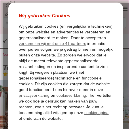
Altijd inclusief huurauto
Curaçao
Home
Willemstad
Terra Boutique Hotel
Terra Boutique Hotel
Logies en ontbijt
-
Hotel