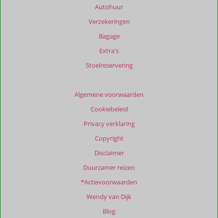
niet
Autohuur
meer
Verzekeringen
weergegeven
om
Bagage
de
Extra's
relevantie
van
Stoelreservering
de
getoonde
beoordelingen
Algemene voorwaarden
te
Cookiebeleid
garanderen.
Meer
Privacy verklaring
info
Copyright
over
onze
Disclaimer
beoordelingen.
Duurzamer reizen
*Actievoorwaarden
Wendy van Dijk
Blog