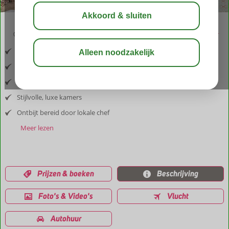
09:00
aug 32°
C
delen
bewaar
Inclusief vlucht en huurauto
In het bruisende Willemstad
Rustgevende sfeer
Stijlvolle, luxe kamers
Ontbijt bereid door lokale chef
Meer lezen
Prijzen & boeken
Beschrijving
Foto's & Video's
Vlucht
Autohuur