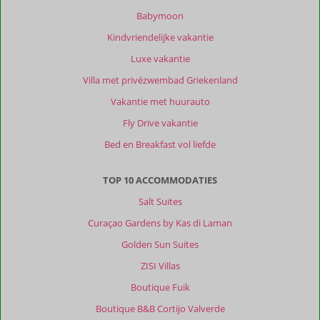
zijn
Babymoon
vriendelijke
Kindvriendelijke vakantie
mensen.
Luxe vakantie
Over
Villa met privézwembad Griekenland
The
Jandi
Vakantie met huurauto
Mini
Fly Drive vakantie
Resort:
Bed en Breakfast vol liefde
Het
is
een
TOP 10 ACCOMMODATIES
modern
Salt Suites
ingerichte
schone
Curaçao Gardens by Kas di Laman
accommodatie.
Golden Sun Suites
Met
een
ZISI Villas
heerlijk
Boutique Fuik
zwembad
met
Boutique B&B Cortijo Valverde
goede