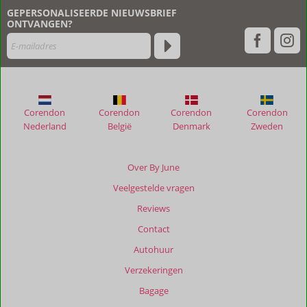
geschreven
GEPERSONALISEERDE NIEUWSBRIEF
na
ONTVANGEN?
hun
verblijf
in
The
Jandi
Mini
Corendon
Corendon
Corendon
Corendon
Resort
Nederland
België
Denmark
Zweden
Beoordelingen
die
Over By June
ouder
Veelgestelde vragen
zijn
dan
Reviews
48
Contact
maanden
worden
Autohuur
niet
Verzekeringen
meer
weergegeven
Bagage
om