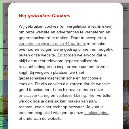
Altijd inclusief huurauto
Curaçao
Home
Willemstad
The Jandi Mini Resort
The Jandi Mini Resort
Logies
-
Villa