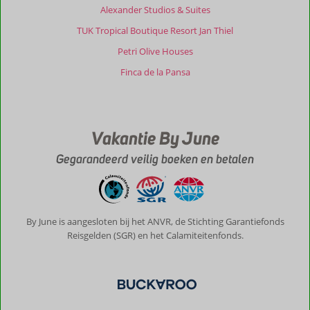
Alexander Studios & Suites
ligbedden.
Fijn
TUK Tropical Boutique Resort Jan Thiel
dat
Petri Olive Houses
er
koelbox
Finca de la Pansa
is
voor
naar
het
Vakantie By June
strand.
Van
Gegarandeerd veilig boeken en betalen
alle
gemakken
voorzien
zoals
bijvoorbeeld
By June is aangesloten bij het ANVR, de Stichting Garantiefonds
een
Reisgelden (SGR) en het Calamiteitenfonds.
wasmachine.
Ook
relaxt
dat
er