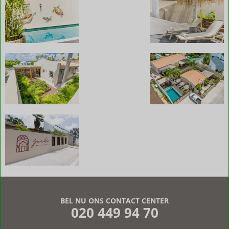
De
beoordelingen
zijn
BEL NU ONS CONTACT CENTER
door
020 449 94 70
onze
klanten