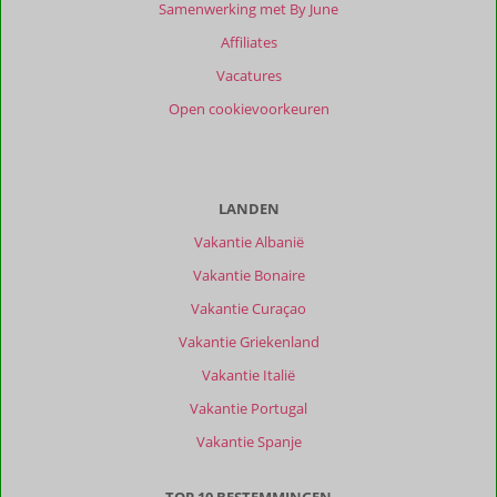
Samenwerking met By June
Scoreverdeling
Affiliates
Algemene indruk
9,8
Eten
9,0
Vacatures
Ligging
9,2
Kamers
9,6
Open cookievoorkeuren
Service
9,3
Wifi kwaliteit
9,5
Prijs/kwaliteit
9,4
Ervaringen
van
LANDEN
onze
Vakantie Albanië
klanten
Filter
Vakantie Bonaire
reisgezelschap
Vakantie Curaçao
Alle
Vakantie Griekenland
Sorteren
Vakantie Italië
op
datum (nieuw > oud)
Vakantie Portugal
Vakantie Spanje
Johannacatharina
8,0