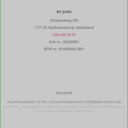
strandhanddoeken
zijn
BY JUNE
want
dat
Schipholweg 335
scheelt
1171 PL Badhoevedorp, Nederland
weer
020 449 94 70
in
KvK nr.: 34220902
je
koffer.
BTW nr.: 814395892 B01
Wij
hadden
een
probleem,
maar
de
eigenaar
reageerde
TourWeb
snel
©
accommodation-12165
| accommodationId=12165&tab=photo-tab
en
NetMatch
june-NL-NL | Accommodation | 380.0.0.13 | netm-web-ui-production-7f756f55dd-mm9vq
het
11:23:51 AM (11:23:50 AM) | 295 (170|92)
is
adequaat
opgelost.