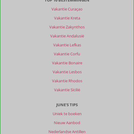
Nederland
TOP 10 BESTEMMINGEN
Met vrienden
,
Vakantie Curaçao
30 mei 2026
Vakantie Kreta
Vakantie Zakynthos
Curacao
Vakantie Andalusië
is
een
Vakantie Lefkas
mooi
Vakantie Corfu
eiland,
lekker
Vakantie Bonaire
weer,
Vakantie Lesbos
mooie
stranden,
Vakantie Rhodos
lekker
Vakantie Sicilië
eten,
leuke
feestjes
JUNE'S TIPS
en
Uniek te boeken
goede
cocktails.
Nieuw Aanbod
De
Nederlandse Antillen
locals