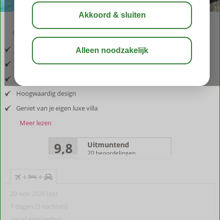
09:00
aug 32°
C
delen
bewaar
Inclusief vlucht en huurauto
Gelegen in Cas Grandi
Moderne en stijlvolle villa’s
Hoogwaardig design
Geniet van je eigen luxe villa
Meer lezen
9,8
Uitmuntend
20 beoordelingen
+
+
29 nov 2026 (zo)
7 dagen (5 nachten)
vanaf Amsterdam