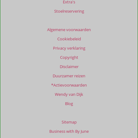
Extra's
de
relevantie
Stoelreservering
van
de
getoonde
Algemene voorwaarden
beoordelingen
Cookiebeleid
te
garanderen.
Privacy verklaring
Meer
Copyright
info
over
Disclaimer
onze
Duurzamer reizen
beoordelingen.
*Actievoorwaarden
Totale
Wendy van Dijk
score
Blog
Gebaseerd
op:
20
Sitemap
beoordelingen
Business with By June