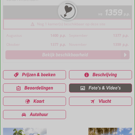
1359
va
p.p.
Nog 1 kamer(s) beschikbaar op deze site
Augustus
1400
p.p.
September
1377
p.p.
Oktober
1377
p.p.
November
1359
p.p.
Bekijk beschikbaarheid
Prijzen & boeken
Beschrijving
Beoordelingen
Foto's & Video's
Kaart
Vlucht
Autohuur