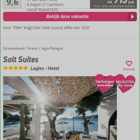
715
9,6
va
p.p.
11
8 dagen (7 nachten)
Gelegen
*incl. alle verplichte kosten
beoordelingen
vanaf Maastricht
in
Bekijk deze vakantie
charmant
Kolymbia
Voor “Eten” krijgt Zen Club Luxury Villas een 10,0!
Luxe en
stijlvolle
villa's
Griekenland
Salt Suites
Home
Kreta
Agia Pelagia
Ultieme
Salt Suites
rust en
privacy
Logies
-
Hotel
bewaar
Geniet in je
privézwembad