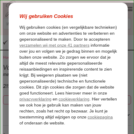
Altijd inclusief huurauto
Home
Vakantie reizen
Vakantie
met Logies
211 aanbiedingen
Filter 211 aanbiedingen
Sorteren op: