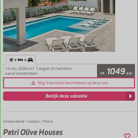
+
+
13 nov 2026 (vr)
7 dagen (5 nachten)
1049
va
p.p.
vanaf Amsterdam
Nog 3 kamer(s) beschikbaar op deze site
Bekijk deze vakantie
Griekenland
Petri Olive Houses
Home
Lesbos
Petra
Petri Olive Houses