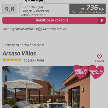
+
+
vlucht en
736
Uitmuntend
huurauto
9,8
03 apr 2027 (za)
va
p.p.
51
8 dagen (7 nachten)
Gelegen
*incl. alle verplichte kosten
beoordelingen
vanaf Amsterdam
bij Keri
Bekijk deze vakantie
Lake
Prachtig
Voor “Algemene indruk” krijgt Gerovasis een 9,8!
gerenoveerd
complex
Hartelijke
Griekenland
Arcasa Villas
Home
Kreta
Archanes
eigenaren
Arcasa Villas
Panorama
zwembad
Logies
-
Villa
bewaar