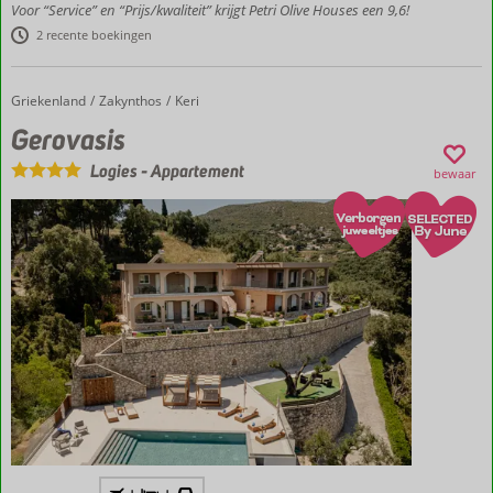
Voor “Service” en “Prijs/kwaliteit” krijgt Petri Olive Houses een 9,6!
Moderne
en ruime
2 recente boekingen
kamers
Gelegen in 120-
Griekenland
Gerovasis
Home
Zakynthos
Keri
jaar oude
olijfboomgaard
Gerovasis
Volledig
Logies
-
Appartement
bewaar
gerenoveerd
en nieuw
open in 2026
Inclusief