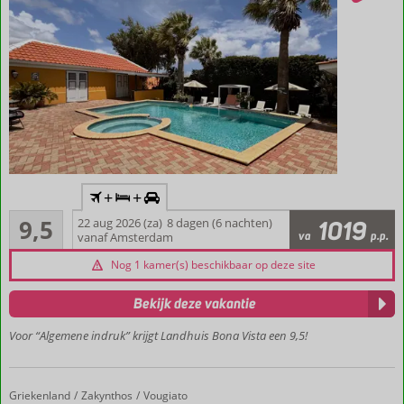
verveelt
Inclusief
+
+
vlucht en
Uitmuntend
huurauto
9,5
22 aug 2026 (za)
8 dagen (6 nachten)
1019
52
va
p.p.
vanaf Amsterdam
Gelegen
beoordelingen
nabij
Nog 1 kamer(s) beschikbaar op deze site
Willemstad
Historie
Bekijk deze vakantie
en
Voor “Algemene indruk” krijgt Landhuis Bona Vista een 9,5!
natuur
komen
samen
Klassieke
Griekenland
Giannoulis Village
Home
Zakynthos
Vougiato