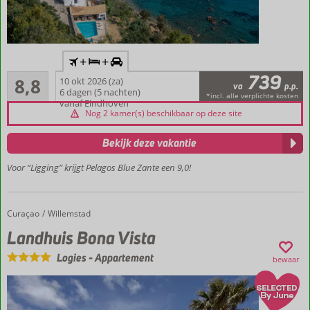
Inclusief
+
+
vlucht en
739
Aanrader
huurauto
8,8
10 okt 2026 (za)
va
p.p.
111
6 dagen (5 nachten)
Gelegen
*incl. alle verplichte kosten
beoordelingen
vanaf Eindhoven
aan de
Nog 2 kamer(s) beschikbaar op deze site
Ionische
Zee
Bekijk deze vakantie
Authentieke
Voor “Ligging” krijgt Pelagos Blue Zante een 9,0!
Griekse
uitstraling
Pure
rust,
Curaçao
Landhuis Bona Vista
Home
Willemstad
midden
Landhuis Bona Vista
in de
natuur
Logies
-
Appartement
bewaar
Uitzicht
dat
nooit