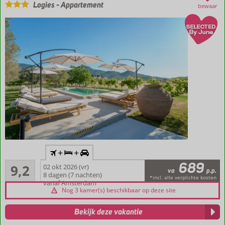
Logies
-
Appartement
bewaar
Inclusief
+
+
vlucht en
689
Uitstekend
huurauto
9,2
02 okt 2026 (vr)
va
p.p.
14
8 dagen (7 nachten)
Te
*incl. alle verplichte kosten
beoordelingen
vanaf Amsterdam
vinden
Nog 3 kamer(s) beschikbaar op deze site
in
gezellig
Bekijk deze vakantie
Petra