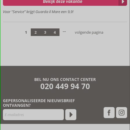
Bekijk deze vakantie
Panoramisch
Voor “Service” krijgt Guarda il Mare een 9,9!
uitzicht op
zee
Moderne
…
en luxe
1
2
3
4
volgende pagina
Villa’s
Privézwembad
BEL NU ONS CONTACT CENTER
020 449 94 70
GEPERSONALISEERDE NIEUWSBRIEF
ONTVANGEN?