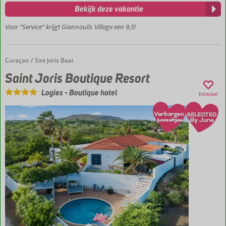
Weg
Bekijk deze vakantie
van de
Voor “Service” krijgt Giannoulis Village een 9,5!
drukte
Pittoreske
villa's
Curaçao
Saint Joris Boutique Resort
Home
Sint Joris Baai
Heerlijk
ruim
Saint Joris Boutique Resort
zwembad
Logies
-
Boutique hotel
bewaar