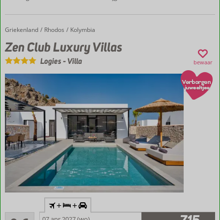
Minimalistisch,
luxe design
Griekenland
Zen Club Luxury Villas
Home
Rhodos
Kolymbia
Spectaculair
uitzicht
Zen Club Luxury Villas
over de
Logies
-
Villa
vallei
bewaar
Inclusief
+
+
vlucht en
Uitmuntend
huurauto
07 apr 2027 (wo)