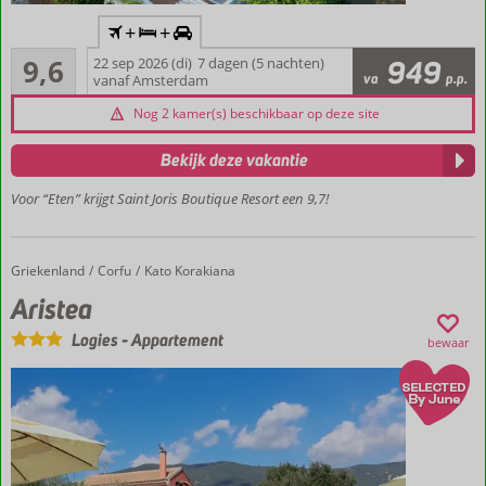
Inclusief
+
+
vlucht en
Uitmuntend
huurauto
9,6
22 sep 2026 (di)
7 dagen (5 nachten)
949
56
va
p.p.
vanaf Amsterdam
Gelegen in
beoordelingen
het
Nog 2 kamer(s) beschikbaar op deze site
ongerepte
oostelijke
Bekijk deze vakantie
deel van
Curaçao
Voor “Eten” krijgt Saint Joris Boutique Resort een 9,7!
Gastvrijheid
op top
niveau
Griekenland
Aristea
Home
Corfu
Kato Korakiana
In 10
Aristea
minuten
op Jan
Logies
-
Appartement
bewaar
Thiel of
Mambo
Beach
Adults
Only
(16+)