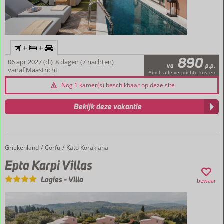
+
+
890
06 apr 2027 (di)
8 dagen (7 nachten)
va
p.p.
vanaf Maastricht
*incl. alle verplichte kosten
Nog 1 kamer(s) beschikbaar op deze site
Bekijk deze vakantie
Griekenland
Epta Karpi Villas
Home
Corfu
Kato Korakiana
Epta Karpi Villas
Logies
-
Villa
bewaar