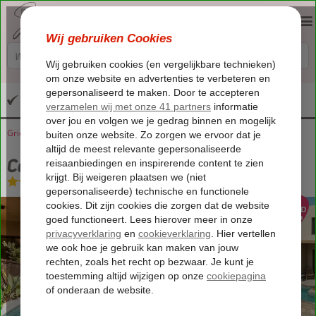
Altijd inclusief huurauto
Griekenland
Home
Kreta
Analipsis
Casa Orama Suites
Casa Orama Suites
Logies
-
Appartement