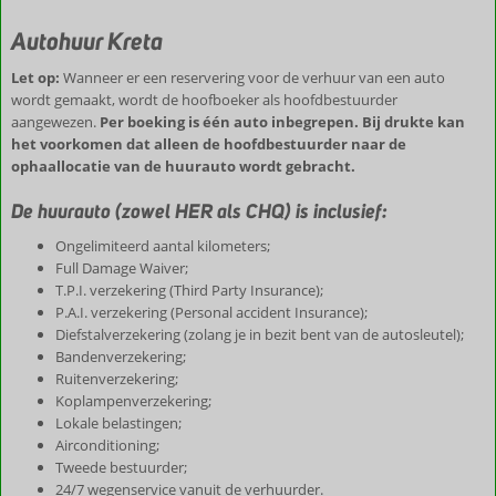
Autohuur Kreta
Let op:
Wanneer er een reservering voor de verhuur van een auto
wordt gemaakt, wordt de hoofboeker als hoofdbestuurder
aangewezen.
Per boeking is één auto inbegrepen. Bij drukte kan
het voorkomen dat alleen de hoofdbestuurder naar de
ophaallocatie van de huurauto wordt gebracht.
De huurauto (zowel HER als CHQ) is inclusief:
Ongelimiteerd aantal kilometers;
Full Damage Waiver;
T.P.I. verzekering (Third Party Insurance);
P.A.I. verzekering (Personal accident Insurance);
Diefstalverzekering (zolang je in bezit bent van de autosleutel);
Bandenverzekering;
Ruitenverzekering;
Koplampenverzekering;
Lokale belastingen;
Airconditioning;
Tweede bestuurder;
24/7 wegenservice vanuit de verhuurder.