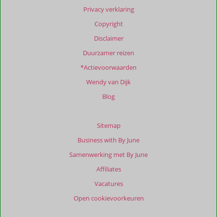
Meer
Privacy verklaring
info
Copyright
over
onze
Disclaimer
beoordelingen.
Duurzamer reizen
*Actievoorwaarden
Wendy van Dijk
Blog
Sitemap
Business with By June
Samenwerking met By June
Affiliates
Vacatures
Open cookievoorkeuren