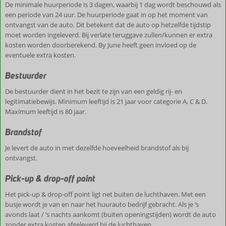
De minimale huurperiode is 3 dagen, waarbij 1 dag wordt beschouwd als
een periode van 24 uur. De huurperiode gaat in op het moment van
ontvangst van de auto. Dit betekent dat de auto op hetzelfde tijdstip
moet worden ingeleverd. Bij verlate teruggave zullen/kunnen er extra
kosten worden doorberekend. By June heeft geen invloed op de
eventuele extra kosten.
Bestuurder
De bestuurder dient in het bezit te zijn van een geldig rij- en
legitimatiebewijs. Minimum leeftijd is 21 jaar voor categorie A, C & D.
Maximum leeftijd is 80 jaar.
Brandstof
Je levert de auto in met dezelfde hoeveelheid brandstof als bij
ontvangst.
Pick-up & drop-off point
Het pick-up & drop-off point ligt net buiten de luchthaven. Met een
busje wordt je van en naar het huurauto bedrijf gebracht. Als je ’s
avonds laat / ’s nachts aankomt (buiten openingstijden) wordt de auto
zonder extra kosten afgeleverd bij de luchthaven.