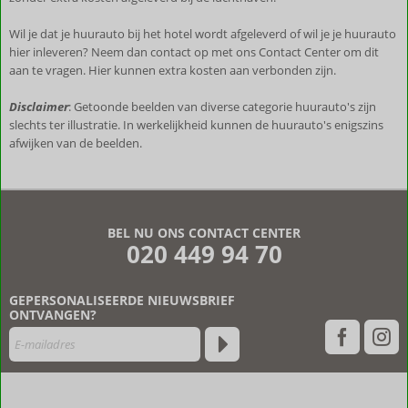
Wil je dat je huurauto bij het hotel wordt afgeleverd of wil je je huurauto
hier inleveren? Neem dan contact op met ons Contact Center om dit
aan te vragen. Hier kunnen extra kosten aan verbonden zijn.
Disclaimer
: Getoonde beelden van diverse categorie huurauto's zijn
slechts ter illustratie. In werkelijkheid kunnen de huurauto's enigszins
afwijken van de beelden.
De
beoordelingen
zijn
BEL NU ONS CONTACT CENTER
door
020 449 94 70
onze
klanten
geschreven
GEPERSONALISEERDE NIEUWSBRIEF
na
ONTVANGEN?
hun
verblijf
in
Casa
Orama