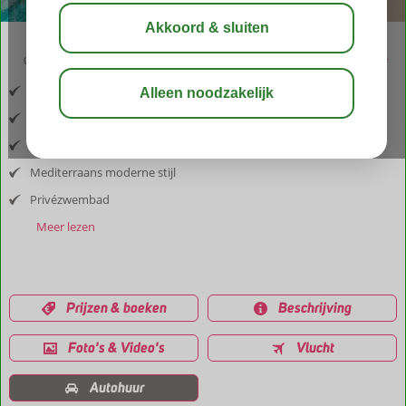
03:30
aug 29°
C
delen
bewaar
Inclusief vlucht en huurauto
Gelegen in sfeervol Analipsi
Luxueus en authentiek
Mediterraans moderne stijl
Privézwembad
Meer lezen
Prijzen & boeken
Beschrijving
Foto's & Video's
Vlucht
Autohuur