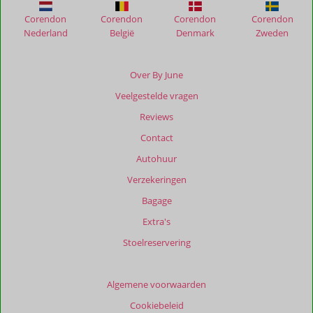
Suites
Corendon
Corendon
Corendon
Corendon
Nederland
België
Denmark
Zweden
Beoordelingen
die
ouder
Over By June
zijn
Veelgestelde vragen
dan
48
Reviews
maanden
Contact
worden
niet
Autohuur
meer
Verzekeringen
weergegeven
om
Bagage
de
Extra's
relevantie
van
Stoelreservering
de
getoonde
beoordelingen
Algemene voorwaarden
te
Cookiebeleid
garanderen.