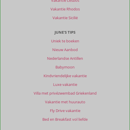
Vakantie Lesbos
erg
Vakantie Rhodos
goed.
Je
Vakantie Sicilië
hebt
wel
JUNE'S TIPS
een
auto
Uniek te boeken
nodig.
Nieuw Aanbod
Om
er
Nederlandse Antillen
te
Babymoon
komen
moet
Kindvriendelijke vakantie
je
Luxe vakantie
wel
een
Villa met privézwembad Griekenland
steile
Vakantie met huurauto
helling
op,
Fly Drive vakantie
voor
Bed en Breakfast vol liefde
ons
geen