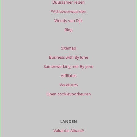
Duurzamer reizen
Totale
*Actievoorwaarden
score
Wendy van Dijk
Gebaseerd
op:
Blog
14
beoordelingen
Sitemap
Business with By June
Scoreverdeling
Samenwerking met By June
Algemene indruk
9,9
Eten
9,6
Affiliates
Ligging
8,7
Kamers
9,9
Service
10
Wifi kwaliteit
9,1
Vacatures
Prijs/kwaliteit
9,6
Open cookievoorkeuren
Ervaringen
van
onze
klanten
LANDEN
Filter
Vakantie Albanië
reisgezelschap