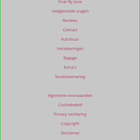
Over By June
dan
Veelgestelde vragen
48
maanden
Reviews
worden
Contact
niet
meer
Autohuur
weergegeven
Verzekeringen
om
de
Bagage
relevantie
Extra's
van
de
Stoelreservering
getoonde
beoordelingen
te
Algemene voorwaarden
garanderen.
Cookiebeleid
Meer
info
Privacy verklaring
over
Copyright
onze
beoordelingen.
Disclaimer