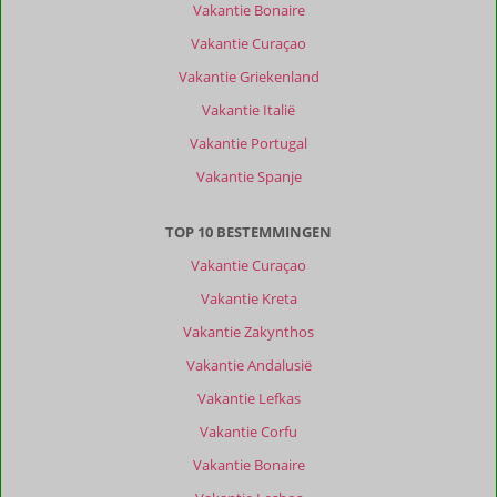
Vakantie Bonaire
Alle
Vakantie Curaçao
Sorteren
op
Vakantie Griekenland
datum (nieuw > oud)
Vakantie Italië
Vakantie Portugal
Anoniem
10
Vakantie Spanje
Nederland
Met partner
TOP 10 BESTEMMINGEN
,
29 juli 2026
Vakantie Curaçao
Vakantie Kreta
Over
Ierapetra:
Vakantie Zakynthos
Ligging
Vakantie Andalusië
t.o.v.
Vakantie Lefkas
strand,
winkels,
Vakantie Corfu
restaurantjes
Vakantie Bonaire
en
bezienswaardigheden