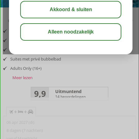
03:30
aug 29°
C
delen
bewaar
Inclusief vlucht en huurauto
Gelegen nabij Ierapetra
Serene sfeer
Suites met privé bubbelbad
Adults Only (16+)
Meer lezen
9,9
Uitmuntend
14 beoordelingen
+
+
06 apr 2027 (di)
8 dagen (7 nachten)
vanaf Maastricht