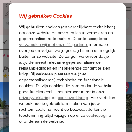
Altijd inclusief huurauto
Griekenland
Home
Kreta
Ierapetra
Pignolia Suites
Pignolia Suites
Logies en ontbijt
-
Boutique hotel