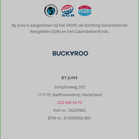
snel
aan.
Voldoende
parkeerplaatsen
By June is aangesloten bij het ANVR, de Stichting Garantiefonds
beschikbaar.
Reisgelden (SGR) en het Calamiteitenfonds.
Over
Pignolia
Suites:
Mooie
plek,
klein
BY JUNE
en
Schipholweg 335
lekker
rustig,
1171 PL Badhoevedorp, Nederland
maar
020 449 94 70
wel
KvK nr.: 34220902
met
BTW nr.: 814395892 B01
precies
genoeg
persoonlijke
aandacht.