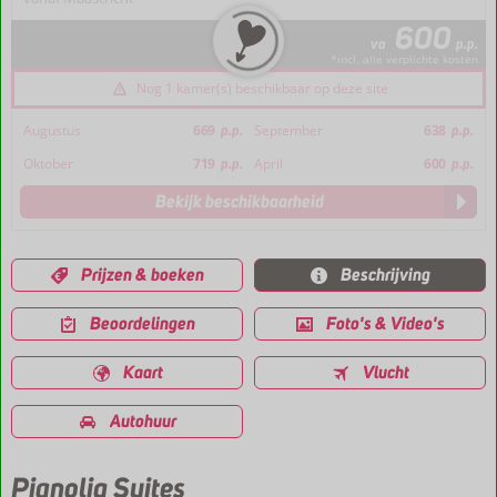
600
va
p.p.
*incl. alle verplichte kosten
Nog 1 kamer(s) beschikbaar op deze site
Augustus
669
p.p.
September
638
p.p.
Oktober
719
p.p.
April
600
p.p.
Bekijk beschikbaarheid
Prijzen & boeken
Beschrijving
Beoordelingen
Foto's & Video's
Kaart
Vlucht
Autohuur
Pignolia Suites