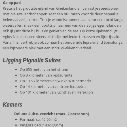
Ga op pad
Kreta is het grootste eiland van Griekenland en verrast je steeds weer
met nieuwe landschappen. Met een huurauto voor de deur bepaal je
helemaal zelf je ritme. Trek je wandelschoenen aan voor een tocht langs
watervallen, maak een boottrip naar een van de nabijgelegen eilanden
of blijf juist dicht bij huis en geniet van de zee. Op korte rijafstand ligt
Agios Nikolaos, een sfeervol stadje met leuke terrassen en fijne ijssalons.
Vanaf hier vertrek je ook zo naar het beroemde lepra-eiland Spinalonga,
een bijzondere plek met een indrukwekkend verhaal.
Ligging Pignolia Suites
Op 650 meter van het strand
Op 3 kilometer van restaurants
Op 13.5 kilometer van winkels/supermarkt
Op 14 kilometer van centrum Ierapetra
Op 101 kilometer van luchthaven Heraklion
Kamers
Deluxe Suite, zeezicht (max. 2 personen)
Formaat: ca. 45-50 m2
Kingsize bed (180x200cm)