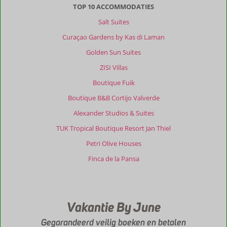
probleem,
TOP 10 ACCOMMODATIES
maar
Salt Suites
ik
kan
Curaçao Gardens by Kas di Laman
mij
Golden Sun Suites
voorstellen
dat
ZISI Villas
voor
Boutique Fuik
onervaren
chauffeurs
Boutique B&B Cortijo Valverde
dit
Alexander Studios & Suites
een
dingetje
TUK Tropical Boutique Resort Jan Thiel
kan
Petri Olive Houses
zijn.
Maar
Finca de la Pansa
goed
te
doen
en
Vakantie By June
je
went
Gegarandeerd veilig boeken en betalen
er