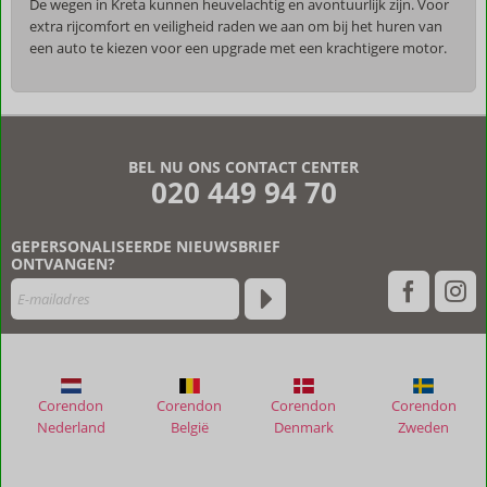
De wegen in Kreta kunnen heuvelachtig en avontuurlijk zijn. Voor
extra rijcomfort en veiligheid raden we aan om bij het huren van
een auto te kiezen voor een upgrade met een krachtigere motor.
De
beoordelingen
zijn
BEL NU ONS CONTACT CENTER
door
020 449 94 70
onze
klanten
geschreven
GEPERSONALISEERDE NIEUWSBRIEF
na
ONTVANGEN?
hun
verblijf
in
Pignolia
Suites
Corendon
Corendon
Corendon
Corendon
Beoordelingen
Nederland
België
Denmark
Zweden
die
ouder
zijn