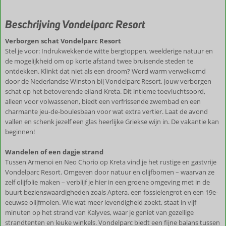
Beschrijving Vondelparc Resort
Verborgen schat Vondelparc Resort
Stel je voor: Indrukwekkende witte bergtoppen, weelderige natuur en
de mogelijkheid om op korte afstand twee bruisende steden te
ontdekken. Klinkt dat niet als een droom? Word warm verwelkomd
door de Nederlandse Winston bij Vondelparc Resort, jouw verborgen
schat op het betoverende eiland Kreta. Dit intieme toevluchtsoord,
alleen voor volwassenen, biedt een verfrissende zwembad en een
charmante jeu-de-boulesbaan voor wat extra vertier. Laat de avond
vallen en schenk jezelf een glas heerlijke Griekse wijn in. De vakantie kan
beginnen!
Wandelen of een dagje strand
Tussen Armenoi en Neo Chorio op Kreta vind je het rustige en gastvrije
Vondelparc Resort. Omgeven door natuur en olijfbomen – waarvan ze
zelf olijfolie maken – verblijf je hier in een groene omgeving met in de
buurt bezienswaardigheden zoals Aptera, een fossielengrot en een 19e-
eeuwse olijfmolen. Wie wat meer levendigheid zoekt, staat in vijf
minuten op het strand van Kalyves, waar je geniet van gezellige
strandtenten en leuke winkels. Vondelparc biedt een fijne balans tussen