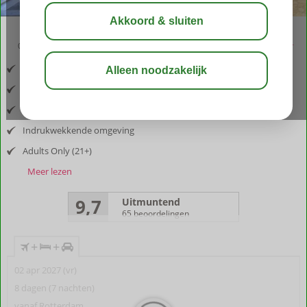
03:30
aug 29°
C
delen
bewaar
Inclusief vlucht en huurauto
In het hart van Apokoronas
Een oase van rust
Indrukwekkende omgeving
Adults Only (21+)
Meer lezen
9,7
Uitmuntend
65 beoordelingen
+
+
02 apr 2027 (vr)
8 dagen (7 nachten)
vanaf Rotterdam