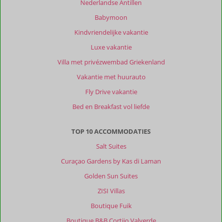
Nederlandse Antillen
Over
Babymoon
Vondelparc
Resort:
Kindvriendelijke vakantie
In
Luxe vakantie
1
woord
Villa met privézwembad Griekenland
‘Fantastisch
Vakantie met huurauto
‘.
Vondelparc
Fly Drive vakantie
Resort
Bed en Breakfast vol liefde
is
een
geweldige
TOP 10 ACCOMMODATIES
plaats
Salt Suites
om
te
Curaçao Gardens by Kas di Laman
onthaasten
Golden Sun Suites
maar
heeft
ZISI Villas
ook
Boutique Fuik
een
goede
Boutique B&B Cortijo Valverde