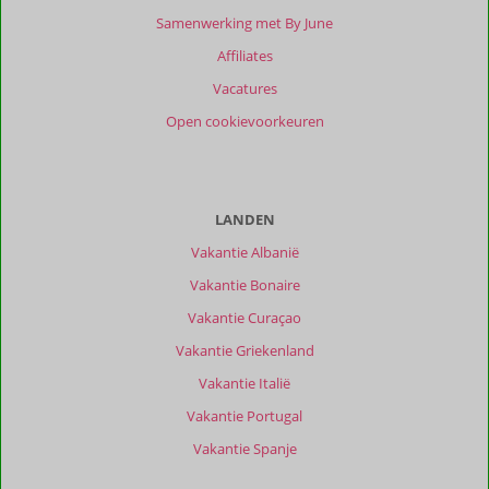
Scoreverdeling
Samenwerking met By June
Algemene indruk
9,7
Eten
9,9
Affiliates
Ligging
9,3
Kamers
9,6
Service
9,7
Wifi kwaliteit
8,9
Vacatures
Prijs/kwaliteit
9,6
Open cookievoorkeuren
Ervaringen
van
onze
klanten
LANDEN
Filter
Vakantie Albanië
reisgezelschap
Vakantie Bonaire
Alle
Vakantie Curaçao
Sorteren
op
Vakantie Griekenland
datum (nieuw > oud)
Vakantie Italië
Vakantie Portugal
Maureen
9,0
Vakantie Spanje
Belgie
Met partner