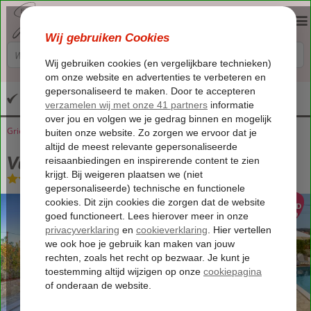
Altijd inclusief huurauto
Griekenland
Home
Kreta
Neo Chorio
Vondelparc Resort
Vondelparc Resort
Logies
-
Appartement