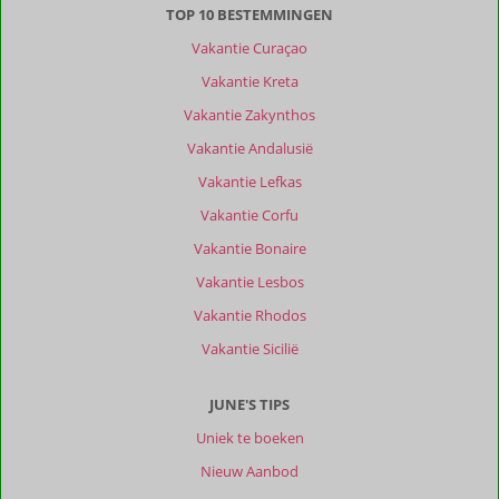
TOP 10 BESTEMMINGEN
,
19 juli 2026
Vakantie Curaçao
Vakantie Kreta
Over
Neo
Vakantie Zakynthos
Chorio:
Vakantie Andalusië
Neo
Vakantie Lefkas
Chorio
is
Vakantie Corfu
een
Vakantie Bonaire
klein
dorpje
Vakantie Lesbos
met
Vakantie Rhodos
enkele
leuke
Vakantie Sicilië
kleine
restaurantjes
JUNE'S TIPS
bij
de
Uniek te boeken
locale
Nieuw Aanbod
bevolking.