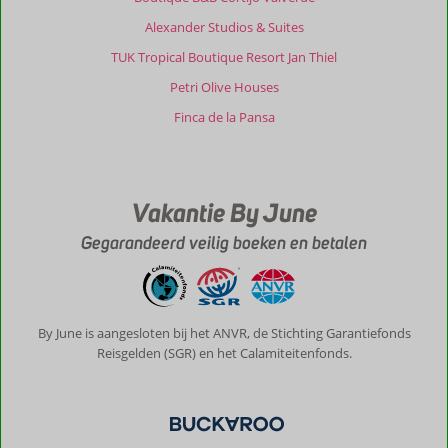
ligging
Alexander Studios & Suites
om
West
TUK Tropical Boutique Resort Jan Thiel
Kreta
Petri Olive Houses
te
ontdekken.
Finca de la Pansa
Winston
,
de
eigenaar
Vakantie By June
stuurt
je
Gegarandeerd veilig boeken en betalen
goede
tips
door
wat
er
By June is aangesloten bij het ANVR, de Stichting Garantiefonds
te
Reisgelden (SGR) en het Calamiteitenfonds.
beleven
valt
in
deze