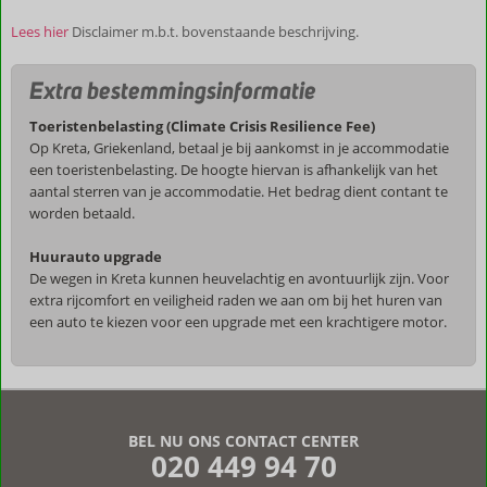
Lees hier
Disclaimer m.b.t. bovenstaande beschrijving.
Extra bestemmingsinformatie
Toeristenbelasting (Climate Crisis Resilience Fee)
Op Kreta, Griekenland, betaal je bij aankomst in je accommodatie
een toeristenbelasting. De hoogte hiervan is afhankelijk van het
aantal sterren van je accommodatie. Het bedrag dient contant te
worden betaald.
Huurauto upgrade
De wegen in Kreta kunnen heuvelachtig en avontuurlijk zijn. Voor
extra rijcomfort en veiligheid raden we aan om bij het huren van
een auto te kiezen voor een upgrade met een krachtigere motor.
De
beoordelingen
zijn
BEL NU ONS CONTACT CENTER
door
020 449 94 70
onze
klanten