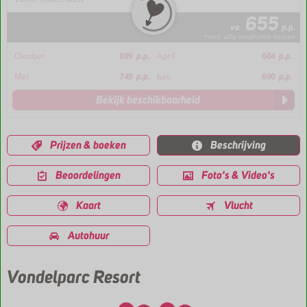
655
va
p.p.
*incl. alle verplichte kosten
Oktober
699
p.p.
April
604
p.p.
Mei
749
p.p.
Juni
690
p.p.
Bekijk beschikbaarheid
Prijzen & boeken
Beschrijving
Beoordelingen
Foto's & Video's
Kaart
Vlucht
Autohuur
Vondelparc Resort