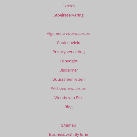
relevantie
Extra's
van
de
Stoelreservering
getoonde
beoordelingen
te
Algemene voorwaarden
garanderen.
Cookiebeleid
Meer
info
Privacy verklaring
over
Copyright
onze
beoordelingen.
Disclaimer
Duurzamer reizen
Totale
*Actievoorwaarden
score
Wendy van Dijk
Gebaseerd
op:
Blog
65
beoordelingen
Sitemap
Business with By June