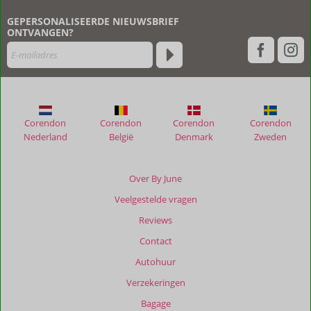
geschreven
GEPERSONALISEERDE NIEUWSBRIEF
na
ONTVANGEN?
hun
verblijf
in
Vondelparc
Resort
Corendon
Corendon
Corendon
Corendon
Beoordelingen
Nederland
België
Denmark
Zweden
die
ouder
zijn
Over By June
dan
Veelgestelde vragen
48
maanden
Reviews
worden
Contact
niet
meer
Autohuur
weergegeven
Verzekeringen
om
de
Bagage