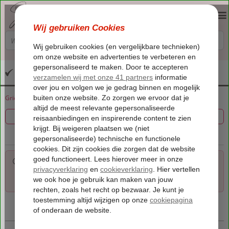
Altijd inclusief huurauto
Griekenland
Home
Kreta
Kreta
Kamilari
Filter 0 aanbiedingen
Voor de gekozen criteria hebben we helaas geen
mogelijkheden. Tip: verwijder een of meerdere criteria om toch
mogelijkheden te vinden.
Kaart