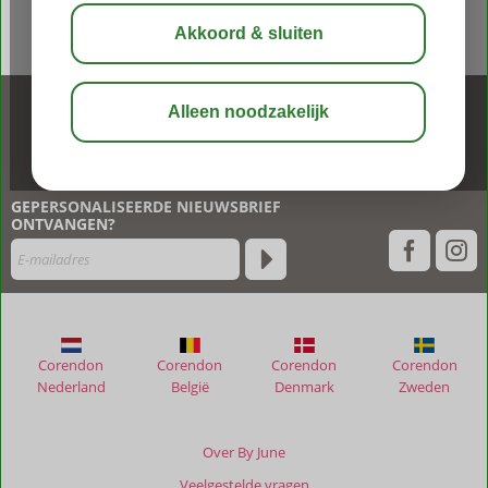
BEL NU ONS CONTACT CENTER
020 449 94 70
GEPERSONALISEERDE NIEUWSBRIEF
ONTVANGEN?
Corendon
Corendon
Corendon
Corendon
Nederland
België
Denmark
Zweden
Over By June
Veelgestelde vragen