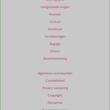
zijn
Veelgestelde vragen
dan
48
Reviews
maanden
Contact
worden
niet
Autohuur
meer
Verzekeringen
weergegeven
om
Bagage
de
Extra's
relevantie
van
Stoelreservering
de
getoonde
beoordelingen
Algemene voorwaarden
te
Cookiebeleid
garanderen.
Meer
Privacy verklaring
info
Copyright
over
onze
Disclaimer
beoordelingen.