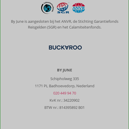
op
Kreta
prima
communiceert
By June is aangesloten bij het ANVR, de Stichting Garantiefonds
via
Reisgelden (SGR) en het Calamiteitenfonds.
de
app
met
tips
en
tops
en
BY JUNE
er
Schipholweg 335
persoonlijk
is
1171 PL Badhoevedorp, Nederland
indien
020 449 94 70
dat
KvK nr.: 34220902
nodig
BTW nr.: 814395892 B01
zou
zijn.
Kortom
een