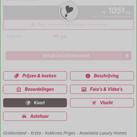
1051
va
p.p.
*incl. alle verplichte kosten
Nog 1 kamer(s) beschikbaar op deze site
Augustus
991
p.p.
Bekijk beschikbaarheid
Prijzen & boeken
Beschrijving
Beoordelingen
Foto's & Video's
Kaart
Vlucht
Autohuur
Griekenland
Home
Kreta
Kokkinos Pirgos
Anastasia Luxury Homes