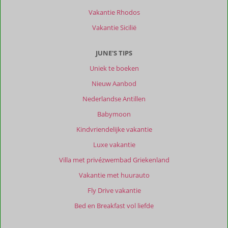
weg
Vakantie Rhodos
van
de
Vakantie Sicilië
drukte
en
JUNE'S TIPS
geweldig
leuke
Uniek te boeken
dorpjes
Nieuw Aanbod
in
de
Nederlandse Antillen
nabije
Babymoon
omgeving.
Kindvriendelijke vakantie
Over
Luxe vakantie
Anastasia
Luxury
Villa met privézwembad Griekenland
Homes:
Vakantie met huurauto
Anastasia's
Luxury
Fly Drive vakantie
Homes
Bed en Breakfast vol liefde
biedt
alles