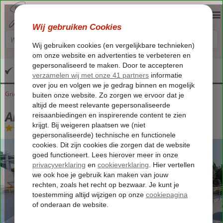
Altijd inclusief huurauto
Griekenland
Home
Kreta
Kokkinos Pirgos
Anastasia Luxury Homes
Anastasia Luxury Homes
Logies
-
Appartement