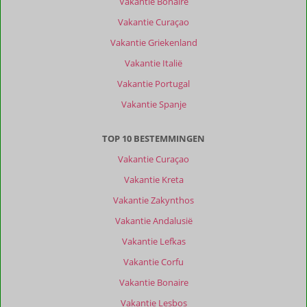
Vakantie Bonaire
Alle
Vakantie Curaçao
Sorteren
Vakantie Griekenland
op
Vakantie Italië
datum (nieuw > oud)
Vakantie Portugal
Vakantie Spanje
Ron
10
Nederland
TOP 10 BESTEMMINGEN
Gezin met oud(ere) kind(eren)
,
12 juli 2026
Vakantie Curaçao
Vakantie Kreta
Over
Vakantie Zakynthos
Kokkinos
Vakantie Andalusië
Pirgos:
Vakantie Lefkas
Rustige
ligging,
Vakantie Corfu
lekker
Vakantie Bonaire
lokaal
en
Vakantie Lesbos