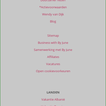
Duurzamer reizen
*Actievoorwaarden
Totale
score
Wendy van Dijk
Gebaseerd
Blog
op:
7
beoordelingen
Sitemap
Business with By June
Samenwerking met By June
Scoreverdeling
Affiliates
Algemene indruk
10
Eten
10
Ligging
8,9
Kamers
9,7
Vacatures
Service
9,3
Wifi kwaliteit
8,4
Open cookievoorkeuren
Prijs/kwaliteit
9,6
Ervaringen
van
onze
LANDEN
klanten
Vakantie Albanië
Filter
reisgezelschap