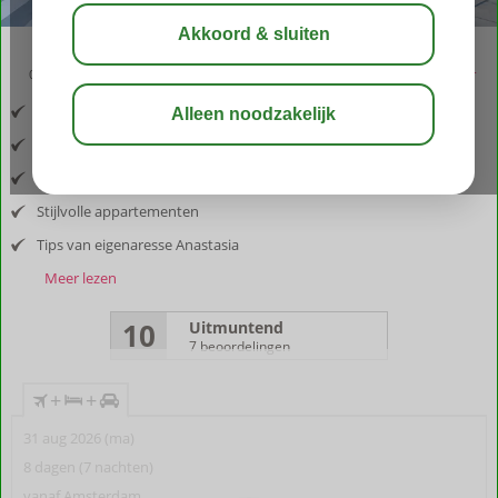
03:30
aug 29°
C
delen
bewaar
Inclusief vlucht en huurauto
Gelegen in Kokkinos Pirgos
Een oase van rust en warmte
Stijlvolle appartementen
Tips van eigenaresse Anastasia
Meer lezen
10
Uitmuntend
7 beoordelingen
+
+
31 aug 2026 (ma)
8 dagen (7 nachten)
vanaf Amsterdam