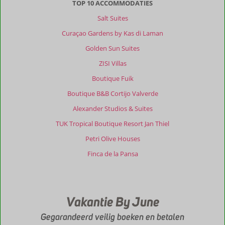
om
TOP 10 ACCOMMODATIES
te
Salt Suites
genieten
van
Curaçao Gardens by Kas di Laman
een
Golden Sun Suites
heerlijke
ontspannen
ZISI Villas
vakantie
Boutique Fuik
dichtbij
de
Boutique B&B Cortijo Valverde
locals
Alexander Studios & Suites
met
een
TUK Tropical Boutique Resort Jan Thiel
meer
Petri Olive Houses
dan
vriendelijke
Finca de la Pansa
eigenaresse
die
vanaf
het
Vakantie By June
dat
je
Gegarandeerd veilig boeken en betalen
land