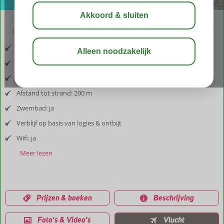
03:30
aug 29°
C
delen
bewaar
Inclusief vlucht en huurauto
Afstand luchthaven: Heraklion 115 km
Afstand tot dorp: 700 m
Afstand tot strand: 200 m
Zwembad: ja
Verblijf op basis van logies & ontbijt
Wifi: ja
Meer lezen
Prijzen & boeken
Beschrijving
Foto's & Video's
Vlucht