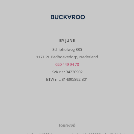
BY JUNE
Schipholweg 335
1171 PL Badhoevedorp, Nederland
020 449 94 70
KvK nr.: 34220902
BTW nr.: 814395892 B01
TourWeb
©