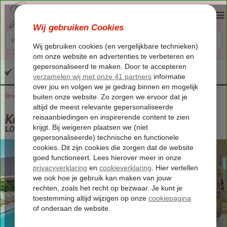
Altijd inclusief huurauto
Griekenland
Home
Kreta
Plakias
Kostas en Chryssoula Appartementen
Kostas en Chryssoula Appartementen
LO
-
Hotel