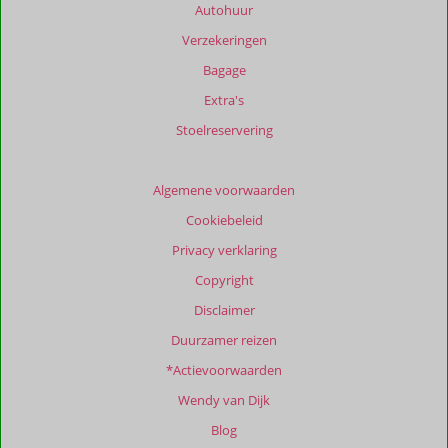
worden
Autohuur
niet
Verzekeringen
meer
weergegeven
Bagage
om
Extra's
de
relevantie
Stoelreservering
van
de
getoonde
Algemene voorwaarden
beoordelingen
Cookiebeleid
te
garanderen.
Privacy verklaring
Meer
Copyright
info
over
Disclaimer
onze
Duurzamer reizen
beoordelingen.
*Actievoorwaarden
Wendy van Dijk
Blog